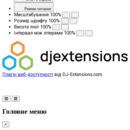
Режим читання
Масштабування
100
%
Розмір шрифту
100
%
Висота лінії
100
%
Інтервал між літерами
100
%
Плагін веб-доступності
від DJ-Extensions.com
Головне меню
×