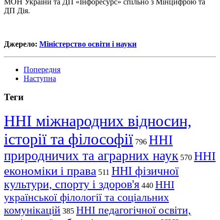
МОН України та ДП «Інфоресурс» спільно з Мінцифрою та
ДП Дія.
Джерело:
Міністерство освіти і науки
Попередня
Наступна
Теги
ННІ міжнародних відносин,
історії та філософії
ННІ
796
природничих та аграрних наук
ННІ
570
економіки і права
ННІ фізичної
511
культури, спорту і здоров'я
ННІ
440
української філології та соціальних
комунікацій
ННІ педагогічної освіти,
385