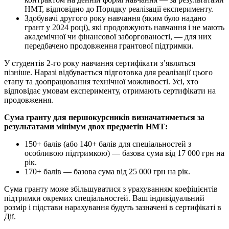
НМТ, відповідно до Порядку реалізації експерименту.
Здобувачі другого року навчання (яким було надано
грант у 2024 році), які продовжують навчання і не мають
академічної чи фінансової заборгованості, — для них
передбачено продовження грантової підтримки.
У студентів 2-го року навчання сертифікати з’являться
пізніше. Наразі відбувається підготовка для реалізації цього
етапу та доопрацювання технічної можливості. Усі, хто
відповідає умовам експерименту, отримають сертифікати на
продовження.
Сума гранту для першокурсників визначатиметься за
результатами мінімум двох предметів НМТ:
150+ балів (або 140+ балів для спеціальностей з
особливою підтримкою) — базова сума від 17 000 грн на
рік.
170+ балів — базова сума від 25 000 грн на рік.
Сума гранту може збільшуватися з урахуванням коефіцієнтів
підтримки окремих спеціальностей. Ваш індивідуальний
розмір і підстави нарахування будуть зазначені в сертифікаті в
Дії.