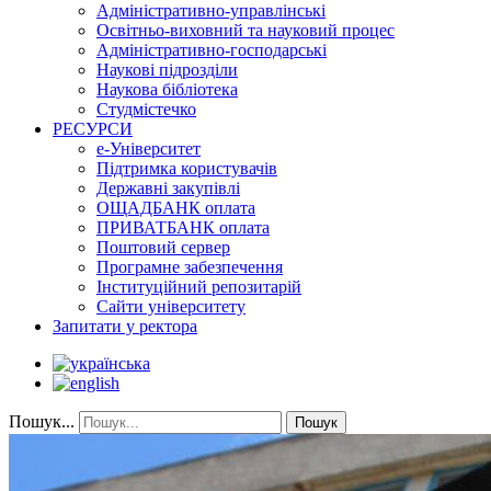
Адміністративно-управлінські
Освітньо-виховний та науковий процес
Адміністративно-господарські
Наукові підрозділи
Наукова бібліотека
Студмістечко
РЕСУРСИ
е-Університет
Підтримка користувачів
Державні закупівлі
ОЩАДБАНК оплата
ПРИВАТБАНК оплата
Поштовий сервер
Програмне забезпечення
Інституційний репозитарій
Сайти університету
Запитати у ректора
Пошук...
Пошук