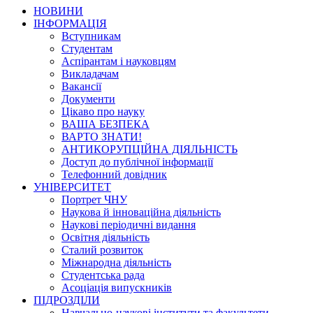
НОВИНИ
ІНФОРМАЦІЯ
Вступникам
Студентам
Аспірантам і науковцям
Викладачам
Вакансії
Документи
Цікаво про науку
ВАША БЕЗПЕКА
ВАРТО ЗНАТИ!
АНТИКОРУПЦІЙНА ДІЯЛЬНІСТЬ
Доступ до публічної інформації
Телефонний довідник
УНІВЕРСИТЕТ
Портрет ЧНУ
Наукова й інноваційна діяльність
Наукові періодичні видання
Освітня діяльність
Сталий розвиток
Міжнародна діяльність
Студентська рада
Асоціація випускників
ПІДРОЗДІЛИ
Навчально-наукові інститути та факультети