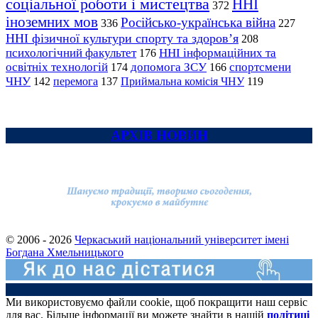
соціальної роботи і мистецтва
ННІ
372
іноземних мов
Російсько-українська війна
336
227
ННІ фізичної культури спорту та здоров’я
208
психологічний факультет
ННІ інформаційних та
176
освітніх технологій
допомога ЗСУ
спортсмени
174
166
ЧНУ
перемога
142
137
Приймальна комісія ЧНУ
119
АРХІВ НОВИН
© 2006 - 2026
Черкаський національний університет імені
Богдана Хмельницького
Ми використовуємо файли cookie, щоб покращити наш сервіс
для вас. Більше інформації ви можете знайти в нашій
політиці