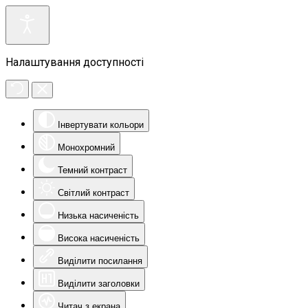
Налаштування доступності
Інвертувати кольори
Монохромний
Темний контраст
Світлий контраст
Низька насиченість
Висока насиченість
Виділити посилання
Виділити заголовки
Читач з екрана