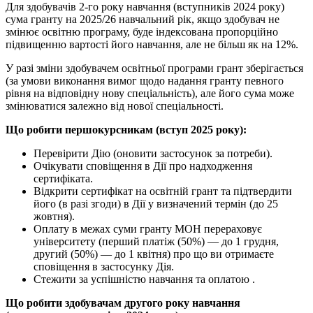
Для здобувачів 2-го року навчання (вступників 2024 року)
сума гранту на 2025/26 навчальний рік, якщо здобувач не
змінює освітню програму, буде індексована пропорційно
підвищенню вартості його навчання, але не більш як на 12%.
У разі зміни здобувачем освітньої програми грант зберігається
(за умови виконання вимог щодо надання гранту певного
рівня на відповідну нову спеціальність), але його сума може
змінюватися залежно від нової спеціальності.
Що робити першокурсникам (вступ 2025 року):
Перевірити Дію (оновити застосунок за потреби).
Очікувати сповіщення в Дії про надходження
сертифіката.
Відкрити сертифікат на освітній грант та підтвердити
його (в разі згоди) в Дії у визначений термін (до 25
жовтня).
Оплату в межах суми гранту МОН перераховує
університету (перший платіж (50%) — до 1 грудня,
другий (50%) — до 1 квітня) про що ви отримаєте
сповіщення в застосунку Дія.
Стежити за успішністю навчання та оплатою .
Що робити здобувачам другого року навчання