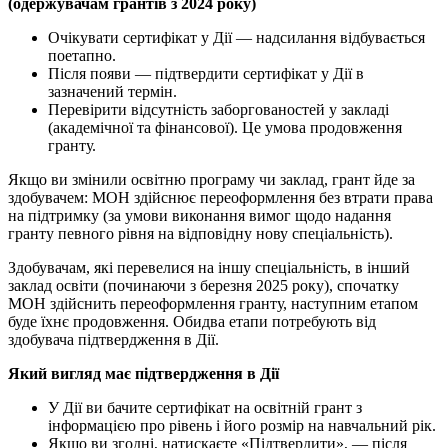
(одержувачам грантів з 2024 року)
Очікувати сертифікат у Дії — надсилання відбувається
поетапно.
Після появи — підтвердити сертифікат у Дії в
зазначений термін.
Перевірити відсутність заборгованостей у закладі
(академічної та фінансової). Це умова продовження
гранту.
Якщо ви змінили освітню програму чи заклад, грант йде за
здобувачем: МОН здійснює переоформлення без втрати права
на підтримку (за умови виконання вимог щодо надання
гранту певного рівня на відповідну нову спеціальність).
Здобувачам, які перевелися на іншу спеціальність, в інший
заклад освіти (починаючи з березня 2025 року), спочатку
МОН здійснить переоформлення гранту, наступним етапом
буде їхнє продовження. Обидва етапи потребують від
здобувача підтвердження в Дії.
Який вигляд має підтвердження в Дії
У Дії ви бачите сертифікат на освітній грант з
інформацією про рівень і його розмір на навчальний рік.
Якщо ви згодні, натискаєте «Підтвердити», — після