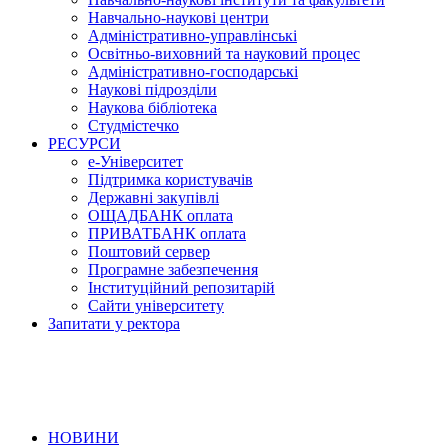
Навчально-наукові центри
Адміністративно-управлінські
Освітньо-виховний та науковий процес
Адміністративно-господарські
Наукові підрозділи
Наукова бібліотека
Студмістечко
РЕСУРСИ
е-Університет
Підтримка користувачів
Державні закупівлі
ОЩАДБАНК оплата
ПРИВАТБАНК оплата
Поштовий сервер
Програмне забезпечення
Інституційний репозитарій
Сайти університету
Запитати у ректора
НОВИНИ