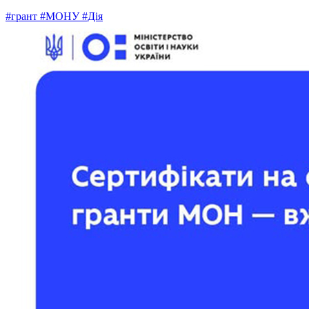
#грант
#МОНУ
#Дія