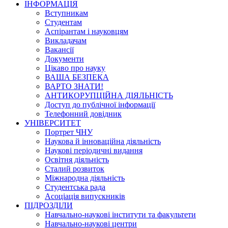
ІНФОРМАЦІЯ
Вступникам
Студентам
Аспірантам і науковцям
Викладачам
Вакансії
Документи
Цікаво про науку
ВАША БЕЗПЕКА
ВАРТО ЗНАТИ!
АНТИКОРУПЦІЙНА ДІЯЛЬНІСТЬ
Доступ до публічної інформації
Телефонний довідник
УНІВЕРСИТЕТ
Портрет ЧНУ
Наукова й інноваційна діяльність
Наукові періодичні видання
Освітня діяльність
Сталий розвиток
Міжнародна діяльність
Студентська рада
Асоціація випускників
ПІДРОЗДІЛИ
Навчально-наукові інститути та факультети
Навчально-наукові центри