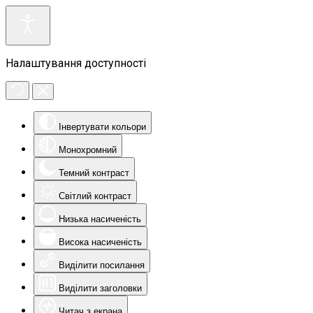
Налаштування доступності
Інвертувати кольори
Монохромний
Темний контраст
Світлий контраст
Низька насиченість
Висока насиченість
Виділити посилання
Виділити заголовки
Читач з екрана