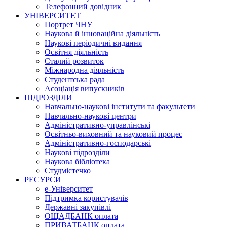
Телефонний довідник
УНІВЕРСИТЕТ
Портрет ЧНУ
Наукова й інноваційна діяльність
Наукові періодичні видання
Освітня діяльність
Сталий розвиток
Міжнародна діяльність
Студентська рада
Асоціація випускників
ПІДРОЗДІЛИ
Навчально-наукові інститути та факультети
Навчально-наукові центри
Адміністративно-управлінські
Освітньо-виховний та науковий процес
Адміністративно-господарські
Наукові підрозділи
Наукова бібліотека
Студмістечко
РЕСУРСИ
е-Університет
Підтримка користувачів
Державні закупівлі
ОЩАДБАНК оплата
ПРИВАТБАНК оплата