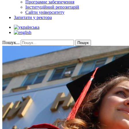
Програмне забезпечення
Інституційний репозитарій
Сайти університету
Запитати у ректора
Пошук...
Пошук