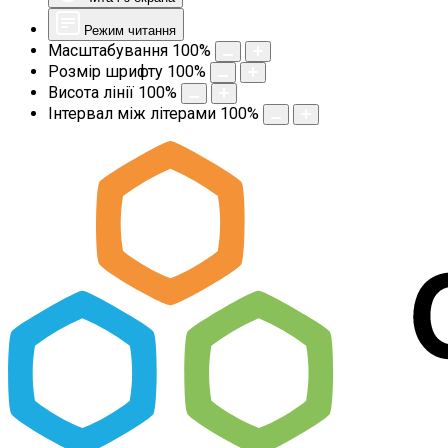
Режим читання
Масштабування
100
%
Розмір шрифту
100
%
Висота лінії
100
%
Інтервал між літерами
100
%