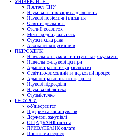
УНІВЕРСИТЕТ
Портрет ЧНУ
Наукова й інноваційна діяльність
Наукові періодичні видання
Освітня діяльність
Сталий розвиток
Міжнародна діяльність
Студентська рада
Асоціація випускників
ПІДРОЗДІЛИ
Навчально-наукові інститути та факультети
Навчально-наукові центри
Адміністративно-управлінські
Освітньо-виховний та науковий процес
Адміністративно-господарські
Наукові підрозділи
Наукова бібліотека
Студмістечко
РЕСУРСИ
е-Університет
Підтримка користувачів
Державні закупівлі
ОЩАДБАНК оплата
ПРИВАТБАНК оплата
Поштовий сервер