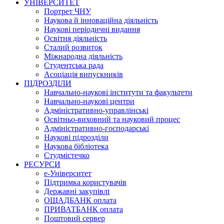
УНІВЕРСИТЕТ
Портрет ЧНУ
Наукова й інноваційна діяльність
Наукові періодичні видання
Освітня діяльність
Сталий розвиток
Міжнародна діяльність
Студентська рада
Асоціація випускників
ПІДРОЗДІЛИ
Навчально-наукові інститути та факультети
Навчально-наукові центри
Адміністративно-управлінські
Освітньо-виховний та науковий процес
Адміністративно-господарські
Наукові підрозділи
Наукова бібліотека
Студмістечко
РЕСУРСИ
е-Університет
Підтримка користувачів
Державні закупівлі
ОЩАДБАНК оплата
ПРИВАТБАНК оплата
Поштовий сервер