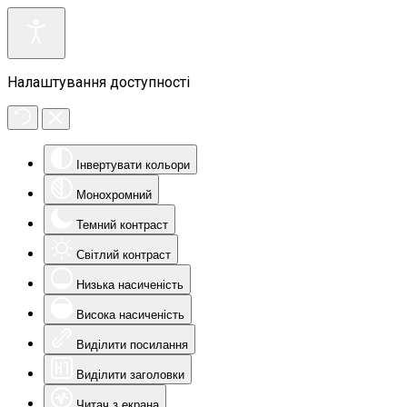
Налаштування доступності
Інвертувати кольори
Монохромний
Темний контраст
Світлий контраст
Низька насиченість
Висока насиченість
Виділити посилання
Виділити заголовки
Читач з екрана