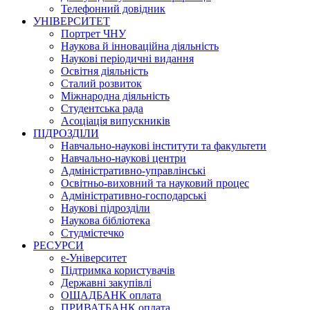
Телефонний довідник
УНІВЕРСИТЕТ
Портрет ЧНУ
Наукова й інноваційна діяльність
Наукові періодичні видання
Освітня діяльність
Сталий розвиток
Міжнародна діяльність
Студентська рада
Асоціація випускників
ПІДРОЗДІЛИ
Навчально-наукові інститути та факультети
Навчально-наукові центри
Адміністративно-управлінські
Освітньо-виховний та науковий процес
Адміністративно-господарські
Наукові підрозділи
Наукова бібліотека
Студмістечко
РЕСУРСИ
е-Університет
Підтримка користувачів
Державні закупівлі
ОЩАДБАНК оплата
ПРИВАТБАНК оплата