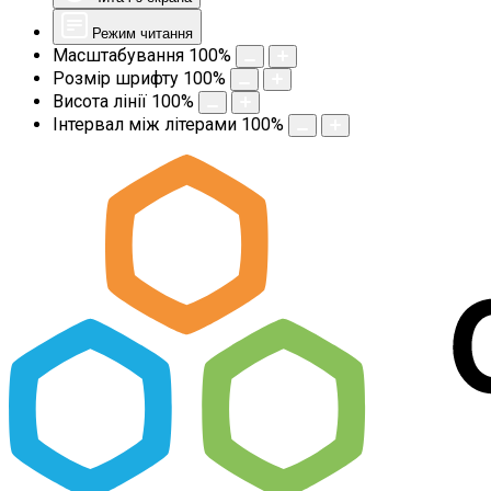
Режим читання
Масштабування
100
%
Розмір шрифту
100
%
Висота лінії
100
%
Інтервал між літерами
100
%