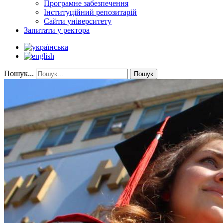
Програмне забезпечення
Інституційний репозитарій
Сайти університету
Запитати у ректора
Пошук...
Пошук