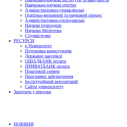
Навчально-наукові центри
Адміністративно-управлінські
Освітньо-виховний та науковий процес
Адміністративно-господарські
Наукові підрозділи
Наукова бібліотека
Студмістечко
РЕСУРСИ
е-Університет
Підтримка користувачів
Державні закупівлі
ОЩАДБАНК оплата
ПРИВАТБАНК оплата
Поштовий сервер
Програмне забезпечення
Інституційний репозитарій
Сайти університету
Запитати у ректора
НОВИНИ