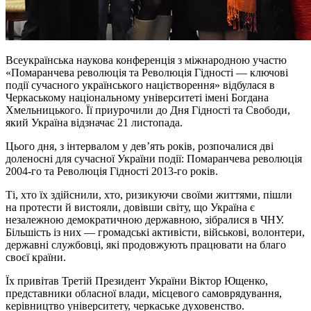
Всеукраїнська наукова конференція з міжнародною участю
«Помаранчева революція та Революція Гідності — ключові
події сучасного українського націєтворення» відбулася в
Черкаському національному університеті імені Богдана
Хмельницького. Її приурочили до Дня Гідності та Свободи,
який Україна відзначає 21 листопада.
Цього дня, з інтервалом у дев’ять років, розпочалися дві
доленосні для сучасної України події: Помаранчева революція
2004-го та Революція Гідності 2013-го років.
Ті, хто їх здійснили, хто, ризикуючи своїми життями, пішли
на протести й вистояли, довівши світу, що Україна є
незалежною демократичною державною, зібралися в ЧНУ.
Більшість із них — громадські активісти, військові, волонтери,
державні службовці, які продовжують працювати на благо
своєї країни.
Їх привітав Третій Президент України Віктор Ющенко,
представники обласної влади, місцевого самоврядування,
керівництво університету, черкаське духовенство.