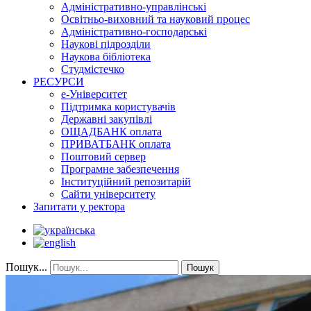
Адміністративно-управлінські
Освітньо-виховний та науковий процес
Адміністративно-господарські
Наукові підрозділи
Наукова бібліотека
Студмістечко
РЕСУРСИ
е-Університет
Підтримка користувачів
Державні закупівлі
ОЩАДБАНК оплата
ПРИВАТБАНК оплата
Поштовий сервер
Програмне забезпечення
Інституційний репозитарій
Сайти університету
Запитати у ректора
Пошук...
Пошук