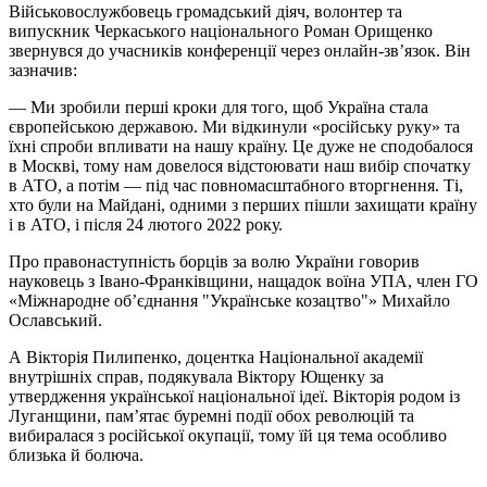
Військовослужбовець громадський діяч, волонтер та
випускник Черкаського національного Роман Орищенко
звернувся до учасників конференції через онлайн-зв’язок. Він
зазначив:
— Ми зробили перші кроки для того, щоб Україна стала
європейською державою. Ми відкинули «російську руку» та
їхні спроби впливати на нашу країну. Це дуже не сподобалося
в Москві, тому нам довелося відстоювати наш вибір спочатку
в АТО, а потім — під час повномасштабного вторгнення. Ті,
хто були на Майдані, одними з перших пішли захищати країну
і в АТО, і після 24 лютого 2022 року.
Про правонаступність борців за волю України говорив
науковець з Івано-Франківщини, нащадок воїна УПА, член ГО
«Міжнародне об’єднання "Українське козацтво"» Михайло
Ославський.
А Вікторія Пилипенко, доцентка Національної академії
внутрішніх справ, подякувала Віктору Ющенку за
утвердження української національної ідеї. Вікторія родом із
Луганщини, пам’ятає буремні події обох революцій та
вибиралася з російської окупації, тому їй ця тема особливо
близька й болюча.