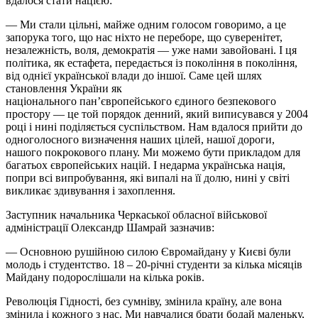
вдалося стати нацією:
— Ми стали цільні, майже одним голосом говоримо, а це
запорука того, що нас ніхто не переборе, що суверенітет,
незалежність, воля, демократія — уже нами завойовані. І ця
політика, як естафета, передається із покоління в покоління,
від однієї української влади до іншої. Саме цей шлях
становлення України як
національного
пан’європейського
єдиного безпекового
простору — це той порядок денний, який виписувався у 2004
році і нині поділяється суспільством. Нам вдалося прийти до
одноголосного визначення наших цілей, нашої дороги,
нашого
покрокового
плану. Ми можемо бути прикладом для
багатьох європейських націй. І недарма українська нація,
попри всі випробування, які випалі на її долю, нині у світі
викликає здивування і захоплення.
Заступник начальника Черкаської обласної військової
адміністрації Олександр Шамрай зазначив:
— Основною рушійною
силою
Євромайдану у Києві були
молодь і студентство. 18 – 20-річні студенти за кілька місяців
Майдану подорослішали на кілька років.
Революція Гідності, без сумніву, змінила країну, але вона
змінила і кожного з нас. Ми навчалися брати бодай маленьку,