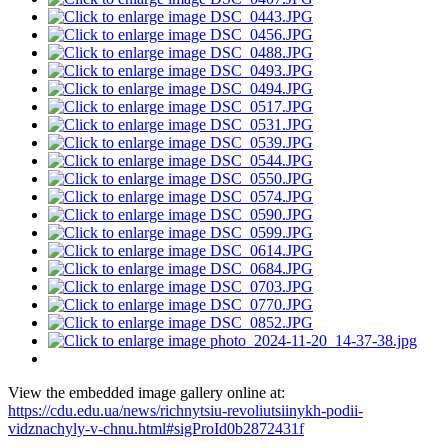
View the embedded image gallery online at:
https://cdu.edu.ua/news/richnytsiu-revoliutsiinykh-podii-
vidznachyly-v-chnu.html#sigProId0b2872431f