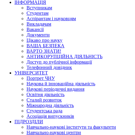
ІНФОРМАЦІЯ
Вступникам
Студентам
Аспірантам і науковцям
Викладачам
Вакансії
Документи
Цікаво про науку
ВАША БЕЗПЕКА
ВАРТО ЗНАТИ!
АНТИКОРУПЦІЙНА ДІЯЛЬНІСТЬ
Доступ до публічної інформації
Телефонний довідник
УНІВЕРСИТЕТ
Портрет ЧНУ
Наукова й інноваційна діяльність
Наукові періодичні видання
Освітня діяльність
Сталий розвиток
Міжнародна діяльність
Студентська рада
Асоціація випускників
ПІДРОЗДІЛИ
Навчально-наукові інститути та факультети
Навчально-наукові центри