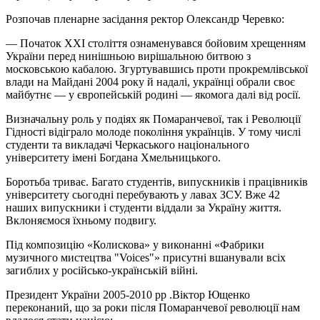
Розпочав пленарне засідання ректор Олександр Черевко:
— Початок XXI століття ознаменувався бойовим хрещенням
України перед нинішньою вирішальною битвою з
московською кабалою. Згуртувавшись проти прокремлівської
влади на Майдані 2004 року й надалі, українці обрали своє
майбутнє — у європейській родині — якомога далі від
росії
.
Визначальну роль у подіях як Помаранчевої, так і Революції
Гідності відіграло молоде покоління українців. У тому числі
студенти та викладачі Черкаського національного
університету імені Богдана Хмельницького.
Боротьба триває. Багато студентів, випускників і працівників
університету сьогодні перебувають у лавах ЗСУ. Вже 42
наших випускники і студенти віддали за Україну життя.
Вклоняємося їхньому подвигу.
Під композицію «
Колискова
» у виконанні «Фабрики
музичного мистецтва "
Voices"
» присутні вшанували всіх
загиблих у російсько-українській війні.
Президент України 2005-2010 рр .Віктор Ющенко
переконаний, що за роки після Помаранчевої революції нам