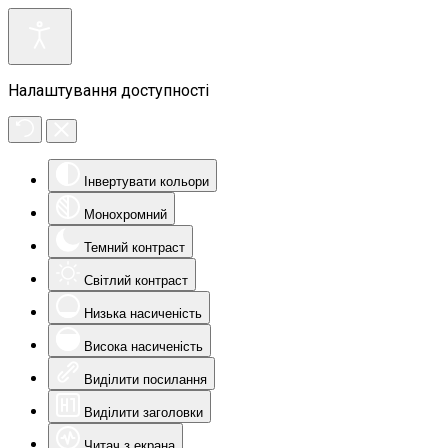
Налаштування доступності
Інвертувати кольори
Монохромний
Темний контраст
Світлий контраст
Низька насиченість
Висока насиченість
Виділити посилання
Виділити заголовки
Читач з екрана