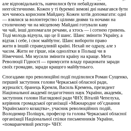
але відповідальність, навчилися бути небайдужими,
неегоїстичними. Кожен у ті буремні зимові дні намагався бути
хоч чимось корисним Майдану. Кожен хотів допомагати: одні
— взялися за волонтерство і цілими днями та ночами на
столичному чи на місцевому Майдані готували каву
чи чай, інші допомагали речами, а хтось — і сотнею гривень.
Тоді молодь відчула, що це її шанс. Шанс змінити Україну, а
відтак і себе, і своє майбутнє. Шанс вибороти право
жити в іншій справедливій країні. Нехай не одразу, але з
часом. Жити не гірше, ніж однолітки в Польщі чи в
Німеччині. Ми мусили змінити країну на краще. Мета
Революції Гідності — примусити владу працювати заради
своїх громадян, заради кращого майбутнього.
Спогадами про революційні події поділилися Роман Сущенко,
перший заступник голови Черкаської обласної ради,
журналіст, бранець Кремля, Василь Кремень, президент
Національної академії педагогічних наук України, академік,
заступник голови Наглядової ради ЧНУ, Віталій
Чепелуха
,
керівник громадської організації «Міжнародне об’єднання
Українського козацтва», учасник революційних подій,
Володимир Поліщук, професор та голова Черкаської обласної
організації Національної спілки письменників України,
«помаранчевий ректор» ЧНУ.