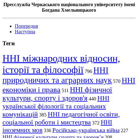
Пресслужба Черкаського національного університету імені
Богдана Хмельницького
Попередня
Наступна
Теги
ННІ міжнародних відносин,
історії та філософії
ННІ
796
природничих та аграрних наук
ННІ
570
економіки і права
ННІ фізичної
511
культури, спорту і здоров'я
ННІ
440
української філології та соціальних
комунікацій
ННІ педагогічної освіти,
385
соціальної роботи і мистецтва
ННІ
372
іноземних мов
Російсько-українська війна
336
227
ННІ фізичної культури спорту та здоров’я
208