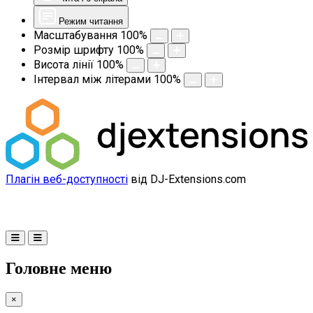
Режим читання
Масштабування
100
%
Розмір шрифту
100
%
Висота лінії
100
%
Інтервал між літерами
100
%
Плагін веб-доступності
від DJ-Extensions.com
Головне меню
×