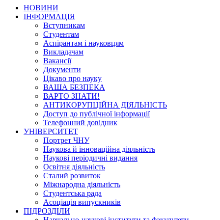
НОВИНИ
ІНФОРМАЦІЯ
Вступникам
Студентам
Аспірантам і науковцям
Викладачам
Вакансії
Документи
Цікаво про науку
ВАША БЕЗПЕКА
ВАРТО ЗНАТИ!
АНТИКОРУПЦІЙНА ДІЯЛЬНІСТЬ
Доступ до публічної інформації
Телефонний довідник
УНІВЕРСИТЕТ
Портрет ЧНУ
Наукова й інноваційна діяльність
Наукові періодичні видання
Освітня діяльність
Сталий розвиток
Міжнародна діяльність
Студентська рада
Асоціація випускників
ПІДРОЗДІЛИ
Навчально-наукові інститути та факультети