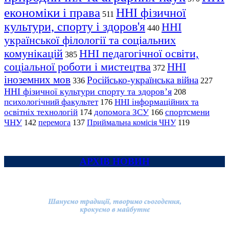
економіки і права
ННІ фізичної
511
культури, спорту і здоров'я
ННІ
440
української філології та соціальних
комунікацій
ННІ педагогічної освіти,
385
соціальної роботи і мистецтва
ННІ
372
іноземних мов
Російсько-українська війна
336
227
ННІ фізичної культури спорту та здоров’я
208
психологічний факультет
ННІ інформаційних та
176
освітніх технологій
допомога ЗСУ
спортсмени
174
166
ЧНУ
перемога
142
137
Приймальна комісія ЧНУ
119
АРХІВ НОВИН