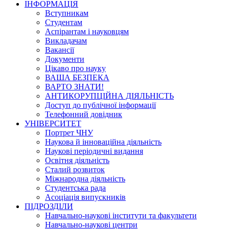
ІНФОРМАЦІЯ
Вступникам
Студентам
Аспірантам і науковцям
Викладачам
Вакансії
Документи
Цікаво про науку
ВАША БЕЗПЕКА
ВАРТО ЗНАТИ!
АНТИКОРУПЦІЙНА ДІЯЛЬНІСТЬ
Доступ до публічної інформації
Телефонний довідник
УНІВЕРСИТЕТ
Портрет ЧНУ
Наукова й інноваційна діяльність
Наукові періодичні видання
Освітня діяльність
Сталий розвиток
Міжнародна діяльність
Студентська рада
Асоціація випускників
ПІДРОЗДІЛИ
Навчально-наукові інститути та факультети
Навчально-наукові центри