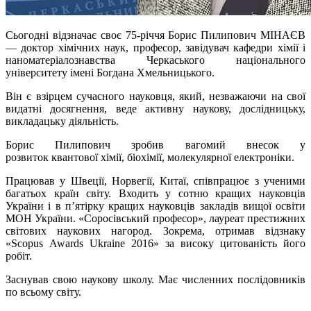
Сьогодні відзначає своє 75-річчя Борис Пилипович МІНАЄВ
— доктор хімічних наук, професор, завідувач кафедри хімії і
наноматеріалознавства Черкаського національного
університету імені Богдана Хмельницького.
Він є взірцем сучасного науковця, який, незважаючи на свої
видатні досягнення, веде активну наукову, дослідницьку,
викладацьку діяльність.
Борис Пилипович зробив вагомий внесок у
розвиток квантової хімії, біохімії, молекулярної електроніки.
Працював у Швеції, Норвегії, Китаї, співпрацює з ученими
багатьох країн світу. Входить у сотню кращих науковців
України і в п’ятірку кращих науковців закладів вищої освіти
МОН України. «Соросівський професор», лауреат престижних
світових наукових нагород. Зокрема, отримав відзнаку
«Scopus Awards Ukraine 2016» за високу цитованість його
робіт.
Заснував свою наукову школу. Має численних послідовників
по всьому світу.