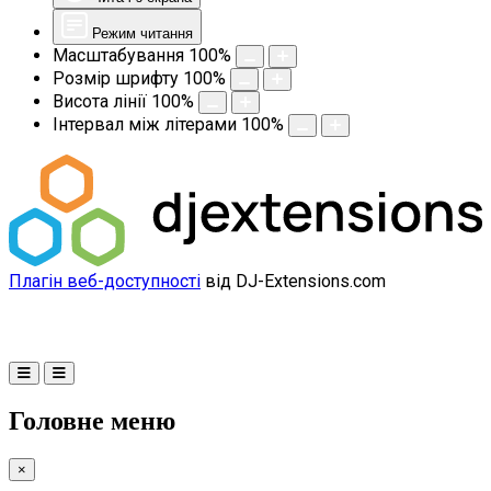
Режим читання
Масштабування
100
%
Розмір шрифту
100
%
Висота лінії
100
%
Інтервал між літерами
100
%
Плагін веб-доступності
від DJ-Extensions.com
Головне меню
×