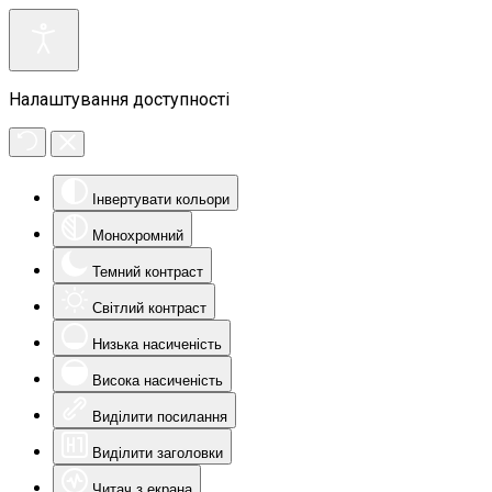
Налаштування доступності
Інвертувати кольори
Монохромний
Темний контраст
Світлий контраст
Низька насиченість
Висока насиченість
Виділити посилання
Виділити заголовки
Читач з екрана