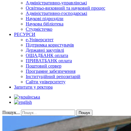
Адміністративно-управлінські
Освітньо-виховний та науковий процес
Адміністративно-господарські
Наукові підрозділи
Наукова бібліотека
Студмістечко
РЕСУРСИ
е-Університет
Підтримка користувачів
Державні закупівлі
ОЩАДБАНК оплата
ПРИВАТБАНК оплата
Поштовий сервер
Програмне забезпечення
Інституційний репозитарій
Сайти університету
Запитати у ректора
Пошук...
Пошук