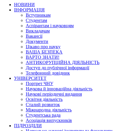
НОВИНИ
ІНФОРМАЦІЯ
Вступникам
Студентам
Аспірантам і науковцям
Викладачам
Вакансії
Документи
Цікаво про науку
ВАША БЕЗПЕКА
ВАРТО ЗНАТИ!
АНТИКОРУПЦІЙНА ДІЯЛЬНІСТЬ
Доступ до публічної інформації
Телефонний довідник
УНІВЕРСИТЕТ
Портрет ЧНУ
Наукова й інноваційна діяльність
Наукові періодичні видання
Освітня діяльність
Сталий розвиток
Міжнародна діяльність
Студентська рада
Асоціація випускників
ПІДРОЗДІЛИ
Навчально-наукові інститути та факультети