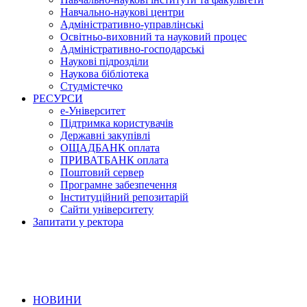
Навчально-наукові центри
Адміністративно-управлінські
Освітньо-виховний та науковий процес
Адміністративно-господарські
Наукові підрозділи
Наукова бібліотека
Студмістечко
РЕСУРСИ
е-Університет
Підтримка користувачів
Державні закупівлі
ОЩАДБАНК оплата
ПРИВАТБАНК оплата
Поштовий сервер
Програмне забезпечення
Інституційний репозитарій
Сайти університету
Запитати у ректора
НОВИНИ