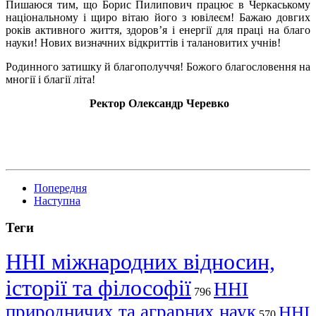
Пишаюся тим, що Борис Пилипович працює в Черкаському
національному і щиро вітаю його з ювілеєм! Бажаю довгих
років активного життя, здоров’я і енергії для праці на благо
науки! Нових визначних відкриттів і талановитих учнів!
Родинного затишку й благополуччя! Божого благословення на
многії і благії літа!
Ректор Олександр Черевко
Попередня
Наступна
Теги
ННІ міжнародних відносин,
історії та філософії
ННІ
796
природничих та аграрних наук
ННІ
570