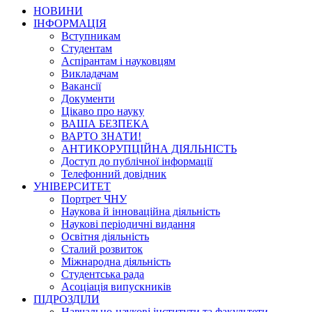
НОВИНИ
ІНФОРМАЦІЯ
Вступникам
Студентам
Аспірантам і науковцям
Викладачам
Вакансії
Документи
Цікаво про науку
ВАША БЕЗПЕКА
ВАРТО ЗНАТИ!
АНТИКОРУПЦІЙНА ДІЯЛЬНІСТЬ
Доступ до публічної інформації
Телефонний довідник
УНІВЕРСИТЕТ
Портрет ЧНУ
Наукова й інноваційна діяльність
Наукові періодичні видання
Освітня діяльність
Сталий розвиток
Міжнародна діяльність
Студентська рада
Асоціація випускників
ПІДРОЗДІЛИ
Навчально-наукові інститути та факультети