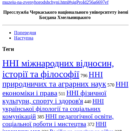
muzeiu-na-zvenyhorodshchyni.html#sigProId256a6697ef
Пресслужба Черкаського національного університету імені
Богдана Хмельницького
Попередня
Наступна
Теги
ННІ міжнародних відносин,
історії та філософії
ННІ
796
природничих та аграрних наук
ННІ
570
економіки і права
ННІ фізичної
511
культури, спорту і здоров'я
ННІ
440
української філології та соціальних
комунікацій
ННІ педагогічної освіти,
385
соціальної роботи і мистецтва
ННІ
372