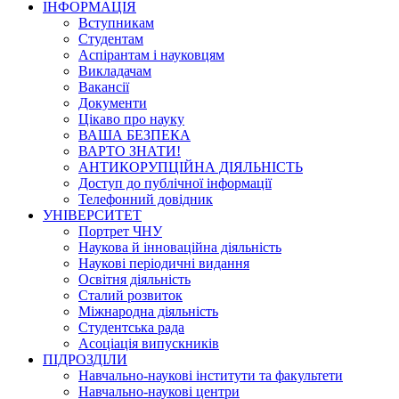
ІНФОРМАЦІЯ
Вступникам
Студентам
Аспірантам і науковцям
Викладачам
Вакансії
Документи
Цікаво про науку
ВАША БЕЗПЕКА
ВАРТО ЗНАТИ!
АНТИКОРУПЦІЙНА ДІЯЛЬНІСТЬ
Доступ до публічної інформації
Телефонний довідник
УНІВЕРСИТЕТ
Портрет ЧНУ
Наукова й інноваційна діяльність
Наукові періодичні видання
Освітня діяльність
Сталий розвиток
Міжнародна діяльність
Студентська рада
Асоціація випускників
ПІДРОЗДІЛИ
Навчально-наукові інститути та факультети
Навчально-наукові центри