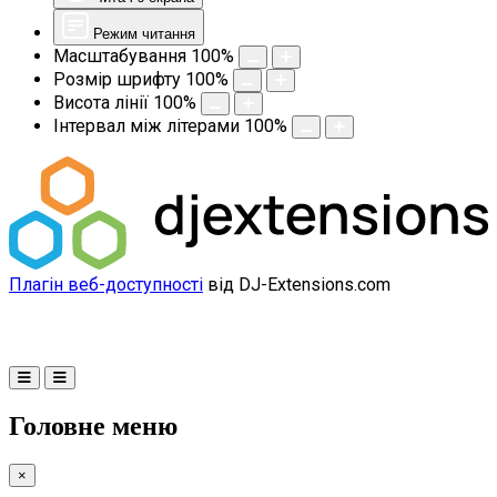
Режим читання
Масштабування
100
%
Розмір шрифту
100
%
Висота лінії
100
%
Інтервал між літерами
100
%
Плагін веб-доступності
від DJ-Extensions.com
Головне меню
×