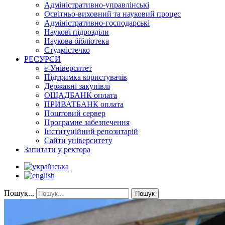
Адміністративно-управлінські
Освітньо-виховний та науковий процес
Адміністративно-господарські
Наукові підрозділи
Наукова бібліотека
Студмістечко
РЕСУРСИ
е-Університет
Підтримка користувачів
Державні закупівлі
ОЩАДБАНК оплата
ПРИВАТБАНК оплата
Поштовий сервер
Програмне забезпечення
Інституційний репозитарій
Сайти університету
Запитати у ректора
Пошук...
Пошук