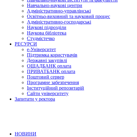
Навчально-наукові центри
Адміністративно-управлінські
Освітньо-виховний та науковий процес
Адміністративно-господарські
Наукові підрозділи
Наукова бібліотека
Студмістечко
РЕСУРСИ
е-Університет
Підтримка користувачів
Державні закупівлі
ОЩАДБАНК оплата
ПРИВАТБАНК оплата
Поштовий сервер
Програмне забезпечення
Інституційний репозитарій
Сайти університету
Запитати у ректора
НОВИНИ