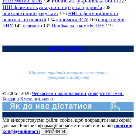
іноземних мов
Російсько-українська війна
336
227
ННІ фізичної культури спорту та здоров’я
208
психологічний факультет
ННІ інформаційних та
176
освітніх технологій
допомога ЗСУ
спортсмени
174
166
ЧНУ
перемога
142
137
Приймальна комісія ЧНУ
119
АРХІВ НОВИН
© 2006 - 2026
Черкаський національний університет імені
Богдана Хмельницького
Ми використовуємо файли cookie, щоб покращити наш сервіс
для вас. Більше інформації ви можете знайти в нашій
політиці
конфіденційності
ПРИЙНЯТИ