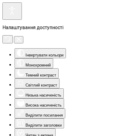
Налаштування доступності
Інвертувати кольори
Монохромний
Темний контраст
Світлий контраст
Низька насиченість
Висока насиченість
Виділити посилання
Виділити заголовки
Читач з екрана