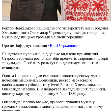
Ректор Черкаського національного університету імені Богдана
Хмельницького Олександр Черевко долучився до створення
музею Водяницької громади на Звенигородщині.
Про це інформує видання
«Вісті Черкащини».
Як ідеться в публікації, під це вже виділено приміщення.
Старости громади розпочали збір предметів старовини, історії
та культури. Особливу роль тут приділятимуть вишитим
рушникам.
Одним із перших надав експонати новоствореному музею
почесний мешканець Водяників, ректор Черкаського
національного університету імені Богдана Хмельницького
Олександр Черевко. Він подарував закладу вишиті рушники,
вишиту картину та старовинну Біблію 1830 року.
Олександр Черевко вважає, що облаштування музеїв у
громадах є важливим етапом у національно-патріотичному
вихованні: