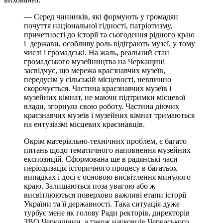
— Серед чинників, які формують у громадян
почуття національної гідності, патріотизму,
причетності до історії та сьогодення рідного краю
і держави, особливу роль відіграють музеї, у тому
числі і громадські. На жаль, реальний стан
громадського музейництва на Черкащині
засвідчує, що мережа краєзнавчих музеїв,
передусім у сільській місцевості, невпинно
скорочується. Частина краєзнавчих музеїв і
музейних кімнат, не маючи підтримки місцевої
влади, згорнула свою роботу. Частина діючих
краєзнавчих музеїв і музейних кімнат тримаються
на ентузіазмі місцевих краєзнавців.
Окрім матеріально-технічних проблем, є багато
питань щодо тематичного наповнення музейних
експозицій. Сформована ще в радянські часи
періодизація історичного процесу в багатьох
випадках і досі є основою висвітлення минулого
краю. Залишаються поза увагою або ж
висвітлюються поверхово важливі етапи історії
України та її державності. Така ситуація дуже
турбує мене як голову Ради ректорів, директорів
ЗВО Черкащини, а також науковців Черкаського