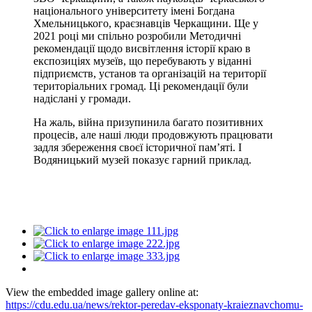
національного університету імені Богдана
Хмельницького, краєзнавців Черкащини. Ще у
2021 році ми спільно розробили Методичні
рекомендації щодо висвітлення історії краю в
експозиціях музеїв, що перебувають у віданні
підприємств, установ та організацій на території
територіальних громад. Ці рекомендації були
надіслані у громади.
На жаль, війна призупинила багато позитивних
процесів, але наші люди продовжують працювати
задля збереження своєї історичної пам’яті. І
Водяницький музей показує гарний приклад.
View the embedded image gallery online at:
https://cdu.edu.ua/news/rektor-peredav-eksponaty-kraieznavchomu-