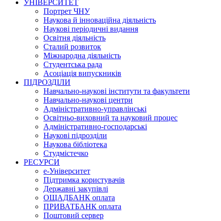
УНІВЕРСИТЕТ
Портрет ЧНУ
Наукова й інноваційна діяльність
Наукові періодичні видання
Освітня діяльність
Сталий розвиток
Міжнародна діяльність
Студентська рада
Асоціація випускників
ПІДРОЗДІЛИ
Навчально-наукові інститути та факультети
Навчально-наукові центри
Адміністративно-управлінські
Освітньо-виховний та науковий процес
Адміністративно-господарські
Наукові підрозділи
Наукова бібліотека
Студмістечко
РЕСУРСИ
е-Університет
Підтримка користувачів
Державні закупівлі
ОЩАДБАНК оплата
ПРИВАТБАНК оплата
Поштовий сервер