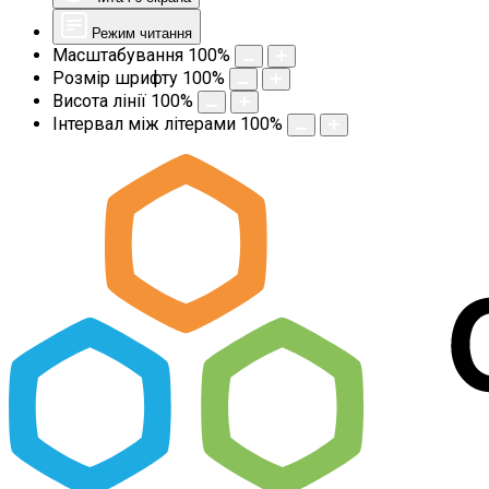
Режим читання
Масштабування
100
%
Розмір шрифту
100
%
Висота лінії
100
%
Інтервал між літерами
100
%