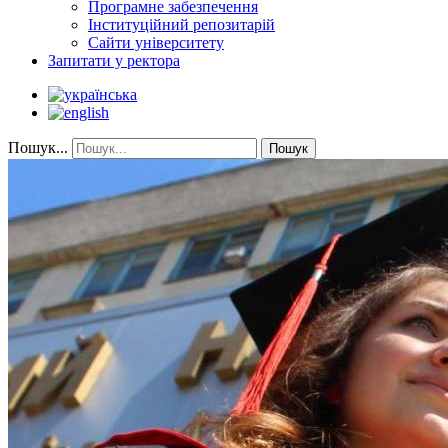
Програмне забезпечення
Інституційний репозитарій
Сайти університету
Запитати у ректора
Пошук...
Пошук