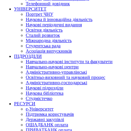
Телефонний довідник
УНІВЕРСИТЕТ
Портрет ЧНУ
Наукова й інноваційна діяльність
Наукові періодичні видання
Освітня діяльність
Сталий розвиток
Міжнародна діяльність
Студентська рада
Асоціація випускників
ПІДРОЗДІЛИ
Навчально-наукові інститути та факультети
Навчально-наукові центри
Адміністративно-управлінські
Освітньо-виховний та науковий процес
Адміністративно-господарські
Наукові підрозділи
Наукова бібліотека
Студмістечко
РЕСУРСИ
е-Університет
Підтримка користувачів
Державні закупівлі
ОЩАДБАНК оплата
ПРИВАТБАНК оплата