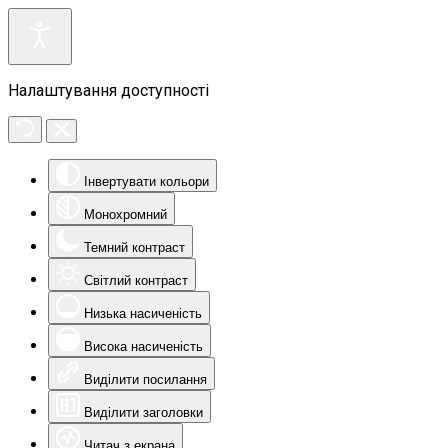
Налаштування доступності
Інвертувати кольори
Монохромний
Темний контраст
Світлий контраст
Низька насиченість
Висока насиченість
Виділити посилання
Виділити заголовки
Читач з екрана