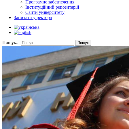
Програмне забезпечення
Інституційний репозитарій
Сайти університету
Запитати у ректора
Пошук...
Пошук