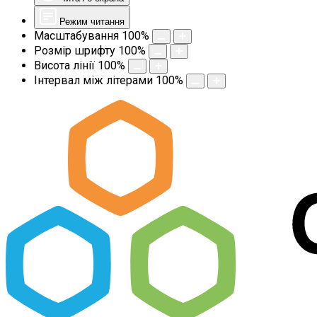
Режим читання
Масштабування
100
%
Розмір шрифту
100
%
Висота лінії
100
%
Інтервал між літерами
100
%