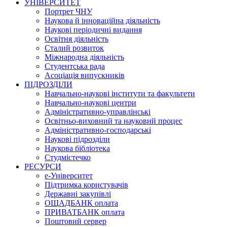
УНІВЕРСИТЕТ
Портрет ЧНУ
Наукова й інноваційна діяльність
Наукові періодичні видання
Освітня діяльність
Сталий розвиток
Міжнародна діяльність
Студентська рада
Асоціація випускників
ПІДРОЗДІЛИ
Навчально-наукові інститути та факультети
Навчально-наукові центри
Адміністративно-управлінські
Освітньо-виховний та науковий процес
Адміністративно-господарські
Наукові підрозділи
Наукова бібліотека
Студмістечко
РЕСУРСИ
е-Університет
Підтримка користувачів
Державні закупівлі
ОЩАДБАНК оплата
ПРИВАТБАНК оплата
Поштовий сервер