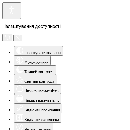
Налаштування доступності
Інвертувати кольори
Монохромний
Темний контраст
Світлий контраст
Низька насиченість
Висока насиченість
Виділити посилання
Виділити заголовки
Читач з екрана