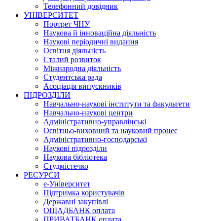
Телефонний довідник
УНІВЕРСИТЕТ
Портрет ЧНУ
Наукова й інноваційна діяльність
Наукові періодичні видання
Освітня діяльність
Сталий розвиток
Міжнародна діяльність
Студентська рада
Асоціація випускників
ПІДРОЗДІЛИ
Навчально-наукові інститути та факультети
Навчально-наукові центри
Адміністративно-управлінські
Освітньо-виховний та науковий процес
Адміністративно-господарські
Наукові підрозділи
Наукова бібліотека
Студмістечко
РЕСУРСИ
е-Університет
Підтримка користувачів
Державні закупівлі
ОЩАДБАНК оплата
ПРИВАТБАНК оплата