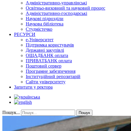
Адміністративно-управлінські
Освітньо-виховний та науковий процес
Адміністративно-господарські
Наукові підрозділи
Наукова бібліотека
Студмістечко
РЕСУРСИ
е-Університет
Підтримка користувачів
Державні закупівлі
ОЩАДБАНК оплата
ПРИВАТБАНК оплата
Поштовий сервер
Програмне забезпечення
Інституційний репозитарій
Сайти університету
Запитати у ректора
Пошук...
Пошук