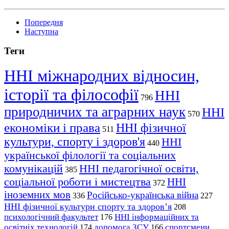
Попередня
Наступна
Теги
ННІ міжнародних відносин,
історії та філософії
ННІ
796
природничих та аграрних наук
ННІ
570
економіки і права
ННІ фізичної
511
культури, спорту і здоров'я
ННІ
440
української філології та соціальних
комунікацій
ННІ педагогічної освіти,
385
соціальної роботи і мистецтва
ННІ
372
іноземних мов
Російсько-українська війна
336
227
ННІ фізичної культури спорту та здоров’я
208
психологічний факультет
ННІ інформаційних та
176
освітніх технологій
допомога ЗСУ
спортсмени
174
166