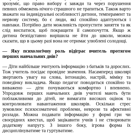
зрозуміє, що право вибору є завжди та через порушення
певних обмежень нічого страшного не трапиться. Також варто
зважати на індивідуальні особливості дитини, темперамент та
нервову систему, бо є люди, які спокійно адаптуються і
навпаки. Потрібно дати можливість пропустити заняття та як
слід виспатися, щоб покращити її самопочуття. Якщо ж
дитина безпідставно вирішила не йти до школи, можна
сказати, що в цьому разі вона не отримає улюблені солодощі.
— Яку психологічну роль відіграє вчитель протягом
перших навчальних днів?
— Діти найбільше зчитують інформацію з батьків та дорослих.
Тож учитель посідає провідне значення. Насамперед школярі
звертають увагу на слова, інтонацію, настрій, міміку та
поведінку викладача. Якщо педагог поводиться спокійно та
виважено — діти почуваються комфортно і впевнено.
Упродовж перших навчальних днів учителі мають бути
поблажливими до дітей, не вимагати високих оцінок та
контролювати навантаження школярів. Оскільки стрес
зумовлює психосоматичні проблеми, неврози та афективні
розлади. Можна подавати інформацію у формі гри чи
своєрідних квестах, щоб зацікавити учнів і не створювати
додаткову напругу. З іншого боку, ігрова форма їх
дисциплінуватиме та гуртуватиме.