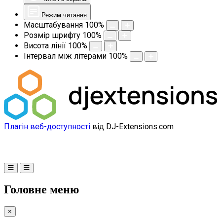
Режим читання
Масштабування
100
%
Розмір шрифту
100
%
Висота лінії
100
%
Інтервал між літерами
100
%
Плагін веб-доступності
від DJ-Extensions.com
Головне меню
×