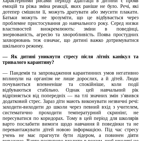
характерними рисами періоду адаптації в дитини є прояв
емоцій та різка зміна реакції, яких раніше не було. Речі, які
дотепер смішили її, можуть дратувати або змусити плакати.
Батьки можуть не зрозуміти, що це відбувається через
проблемне пристосування до навчального року. Серед низки
властивостей виокремлюють: зміни в поведінці,
знервованість, агресію та хворобливість. Поява простудних
захворювань теж означає, що дитині важко дотримуватися
шкільного режиму.
— Як дитині уникнути стресу після літніх канікул та
тривалого карантину?
— Пандемія та запровадження карантинних умов негативно
вплинули на організм не лише дорослих, а й дітей. Люди
почуваються впевненіше та спокійніше, коли події
відбуваються стабільно. Однак цей навчальний рік
відрізняється від попередніх — на тлі значних змін з’явився
додатковий стрес. Зараз діти мають виконувати незвичні речі:
заходити-виходити до школи через певний вхід з учителем,
систематично проходити температурний скринінг, не
пересуватися по коридорах. Тому в цей період для школярів
варто послабити вимоги щодо навчання й поведінки та не
перевантажувати дітей новою інформацією. Під час стресу
учень не має прагнути бути лідером, а повинен діяти
виважено. Варто поступово входити в режим, щоб школярі не