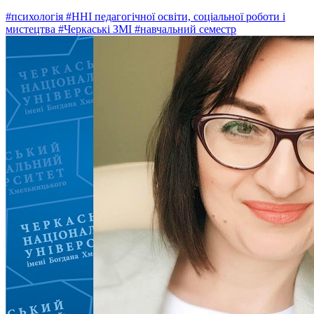
#психологія
#ННІ педагогічної освіти, соціальної роботи і
мистецтва
#Черкаські ЗМІ
#навчальний семестр