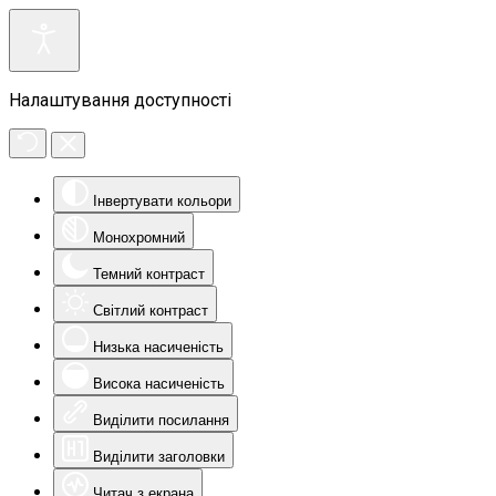
Налаштування доступності
Інвертувати кольори
Монохромний
Темний контраст
Світлий контраст
Низька насиченість
Висока насиченість
Виділити посилання
Виділити заголовки
Читач з екрана