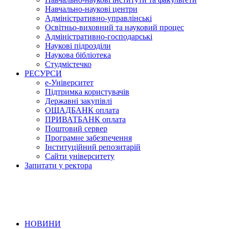
Навчально-наукові центри
Адміністративно-управлінські
Освітньо-виховний та науковий процес
Адміністративно-господарські
Наукові підрозділи
Наукова бібліотека
Студмістечко
РЕСУРСИ
е-Університет
Підтримка користувачів
Державні закупівлі
ОЩАДБАНК оплата
ПРИВАТБАНК оплата
Поштовий сервер
Програмне забезпечення
Інституційний репозитарій
Сайти університету
Запитати у ректора
НОВИНИ