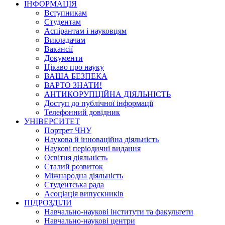
ІНФОРМАЦІЯ
Вступникам
Студентам
Аспірантам і науковцям
Викладачам
Вакансії
Документи
Цікаво про науку
ВАША БЕЗПЕКА
ВАРТО ЗНАТИ!
АНТИКОРУПЦІЙНА ДІЯЛЬНІСТЬ
Доступ до публічної інформації
Телефонний довідник
УНІВЕРСИТЕТ
Портрет ЧНУ
Наукова й інноваційна діяльність
Наукові періодичні видання
Освітня діяльність
Сталий розвиток
Міжнародна діяльність
Студентська рада
Асоціація випускників
ПІДРОЗДІЛИ
Навчально-наукові інститути та факультети
Навчально-наукові центри