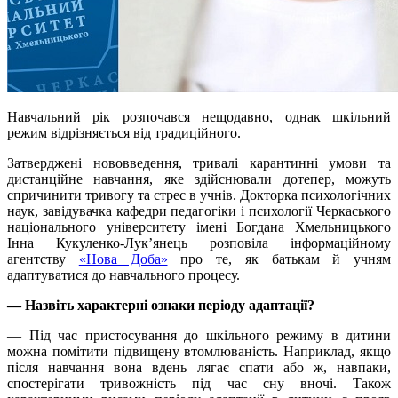
Навчальний рік розпочався нещодавно, однак шкільний
режим відрізняється від традиційного.
Затверджені нововведення, тривалі карантинні умови та
дистанційне навчання, яке здійснювали дотепер, можуть
спричинити тривогу та стрес в учнів. Докторка психологічних
наук, завідувачка кафедри педагогіки і психології Черкаського
національного університету імені Богдана Хмельницького
Інна Кукуленко-Лук’янець розповіла інформаційному
агентству
«Нова Доба»
про те, як батькам й учням
адаптуватися до навчального процесу.
— Назвіть характерні ознаки періоду адаптації?
— Під час пристосування до шкільного режиму в дитини
можна помітити підвищену втомлюваність. Наприклад, якщо
після навчання вона вдень лягає спати або ж, навпаки,
спостерігати тривожність під час сну вночі. Також