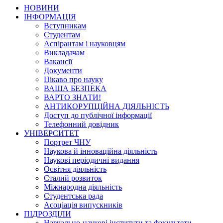
НОВИНИ
ІНФОРМАЦІЯ
Вступникам
Студентам
Аспірантам і науковцям
Викладачам
Вакансії
Документи
Цікаво про науку
ВАША БЕЗПЕКА
ВАРТО ЗНАТИ!
АНТИКОРУПЦІЙНА ДІЯЛЬНІСТЬ
Доступ до публічної інформації
Телефонний довідник
УНІВЕРСИТЕТ
Портрет ЧНУ
Наукова й інноваційна діяльність
Наукові періодичні видання
Освітня діяльність
Сталий розвиток
Міжнародна діяльність
Студентська рада
Асоціація випускників
ПІДРОЗДІЛИ
Навчально-наукові інститути та факультети