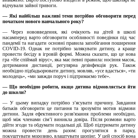
відчували зайвої тривоги.
— Які найбільш важливі теми потрібно обговорити перед
початком нового навчального року?
— Через нововведення, які очікують на дітей в школі
насамперед варто обговорити особливості поведінки під час
пандемії та нагадати основні правила запобігання поширення
COVID-19. Однак не потрібно залякувати дитину, а краще
провести бесіду в ігровій формі. Можна сказати, що це нова
гра «Не спіймай вірус», яка має певні правила: носіння масок,
дотримання дистанції, регулярна дезінфекція рук. Також
необхідно підбадьорювати дитину, мовляв, «усе вдасться», «ти
молодець», «ми завжди поруч і підтримаємо тебе».
— Що необхідно робити, якщо дитина відмовляється йти
до школи?
— У цьому випадку потрібно з’ясувати причину. Завдання
батьків обговорити це питання та зрозуміти мотив відмови
дитини. Задля ефективного розв'язання проблеми необхідно,
щоб між членами сім’ї виникла довіра. Після розмови варто
дійти згоди та обдумати подальші дії. Щоб підтримати дитину
можна провести день разом: прогулятися в парку,
покуштувати морозиво, влаштувати шопінг. У цей спосіб вона