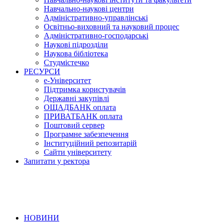
Навчально-наукові центри
Адміністративно-управлінські
Освітньо-виховний та науковий процес
Адміністративно-господарські
Наукові підрозділи
Наукова бібліотека
Студмістечко
РЕСУРСИ
е-Університет
Підтримка користувачів
Державні закупівлі
ОЩАДБАНК оплата
ПРИВАТБАНК оплата
Поштовий сервер
Програмне забезпечення
Інституційний репозитарій
Сайти університету
Запитати у ректора
НОВИНИ