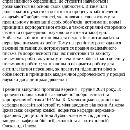
справедливого середовища, де студенти навчаються і
розвиваються на основі своїх здібностей. Визначили
роль кожного учасника освітнього процесу в забезпеченні
академічної доброчесності, яка полягає в своєчасному та
правильному виконанні своїх обов'язків, дотриманні норм і
принципів корпоративної етики, а також сприянні створенню
чесної та справедливої науково-освітньої атмосфери.
Найактуальнішим питанням для студентів є антиплагіатна
перевірка письмових робіт. Тому на тренінгах розглядалися
важливі питання: як дотримуватися правил академічного
письма та доброчесності під час підготовки та захисту
письмових робіт; як уникнути текстових збігів і запозичень у
письмових роботах; як правильно оформити роботу для
антиплагіатної перевірки, як прагнути підвищити рівень
обізнаності в принципах академічної доброчесності у процесі
науково-дослідницької діяльності.
Тренінги відбулися протягом вересня – грудня 2024 року. Їх
провели голова комісії з академічної доброчесності та
корпоративної етики ЧНУ ім. Б. Хмельницького, доцентка
кафедри всесвітньої історії та міжнародних відносин Анжела
Іржавська; секретар комісії, доцентка кафедри державно-
правових дисциплін Інна Лубко; член комісії, доцент,
завідувач кафедри біології, екології та агротехнологій
Олександр Ілюха.