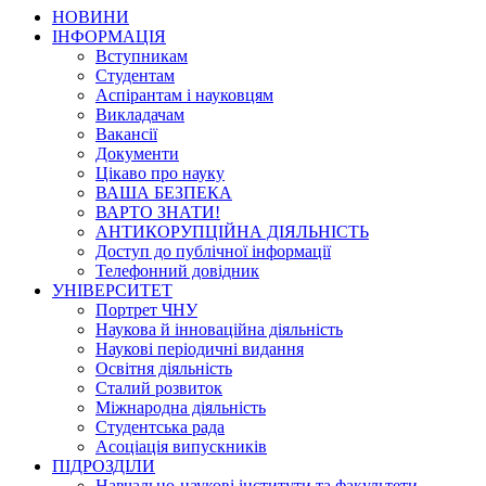
НОВИНИ
ІНФОРМАЦІЯ
Вступникам
Студентам
Аспірантам і науковцям
Викладачам
Вакансії
Документи
Цікаво про науку
ВАША БЕЗПЕКА
ВАРТО ЗНАТИ!
АНТИКОРУПЦІЙНА ДІЯЛЬНІСТЬ
Доступ до публічної інформації
Телефонний довідник
УНІВЕРСИТЕТ
Портрет ЧНУ
Наукова й інноваційна діяльність
Наукові періодичні видання
Освітня діяльність
Сталий розвиток
Міжнародна діяльність
Студентська рада
Асоціація випускників
ПІДРОЗДІЛИ
Навчально-наукові інститути та факультети