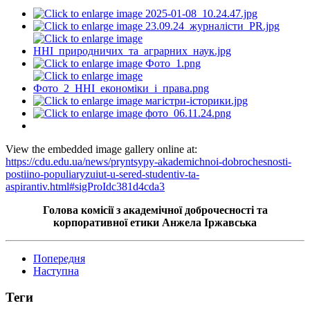
View the embedded image gallery online at:
https://cdu.edu.ua/news/pryntsypy-akademichnoi-dobrochesnosti-
postiino-populiaryzuiut-u-sered-studentiv-ta-
aspirantiv.html#sigProIdc381d4cda3
Голова комісії з академічної доброчесності та
корпоративної етики Анжела Іржавська
Попередня
Наступна
Теги