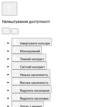
Налаштування доступності
Інвертувати кольори
Монохромний
Темний контраст
Світлий контраст
Низька насиченість
Висока насиченість
Виділити посилання
Виділити заголовки
Читач з екрана