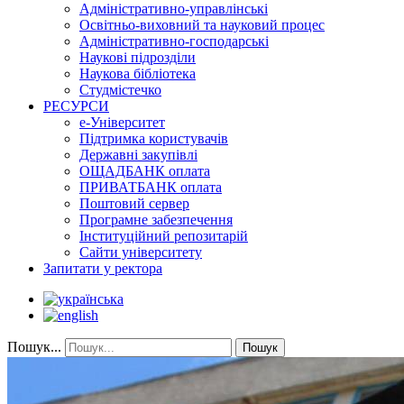
Адміністративно-управлінські
Освітньо-виховний та науковий процес
Адміністративно-господарські
Наукові підрозділи
Наукова бібліотека
Студмістечко
РЕСУРСИ
е-Університет
Підтримка користувачів
Державні закупівлі
ОЩАДБАНК оплата
ПРИВАТБАНК оплата
Поштовий сервер
Програмне забезпечення
Інституційний репозитарій
Сайти університету
Запитати у ректора
Пошук...
Пошук