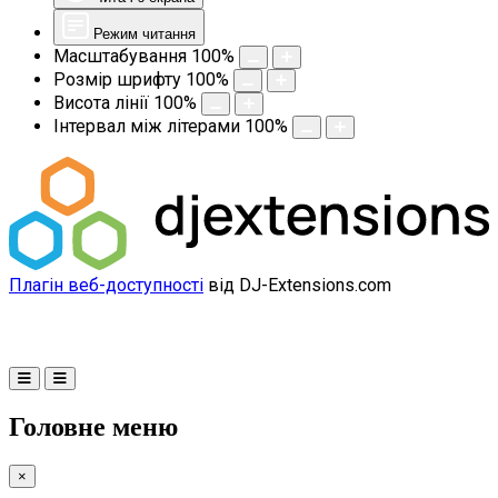
Режим читання
Масштабування
100
%
Розмір шрифту
100
%
Висота лінії
100
%
Інтервал між літерами
100
%
Плагін веб-доступності
від DJ-Extensions.com
Головне меню
×