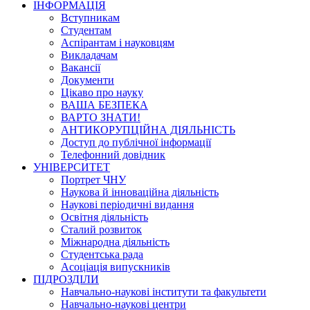
ІНФОРМАЦІЯ
Вступникам
Студентам
Аспірантам і науковцям
Викладачам
Вакансії
Документи
Цікаво про науку
ВАША БЕЗПЕКА
ВАРТО ЗНАТИ!
АНТИКОРУПЦІЙНА ДІЯЛЬНІСТЬ
Доступ до публічної інформації
Телефонний довідник
УНІВЕРСИТЕТ
Портрет ЧНУ
Наукова й інноваційна діяльність
Наукові періодичні видання
Освітня діяльність
Сталий розвиток
Міжнародна діяльність
Студентська рада
Асоціація випускників
ПІДРОЗДІЛИ
Навчально-наукові інститути та факультети
Навчально-наукові центри