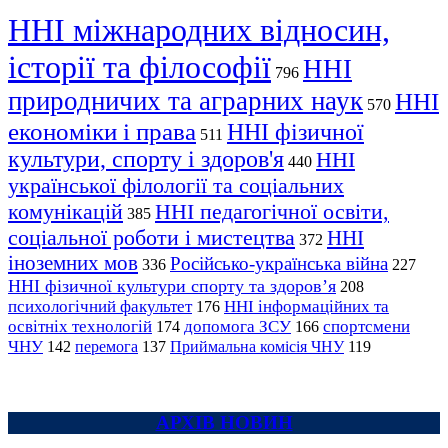
ННІ міжнародних відносин,
історії та філософії
ННІ
796
природничих та аграрних наук
ННІ
570
економіки і права
ННІ фізичної
511
культури, спорту і здоров'я
ННІ
440
української філології та соціальних
комунікацій
ННІ педагогічної освіти,
385
соціальної роботи і мистецтва
ННІ
372
іноземних мов
Російсько-українська війна
336
227
ННІ фізичної культури спорту та здоров’я
208
психологічний факультет
ННІ інформаційних та
176
освітніх технологій
допомога ЗСУ
спортсмени
174
166
ЧНУ
перемога
142
137
Приймальна комісія ЧНУ
119
АРХІВ НОВИН