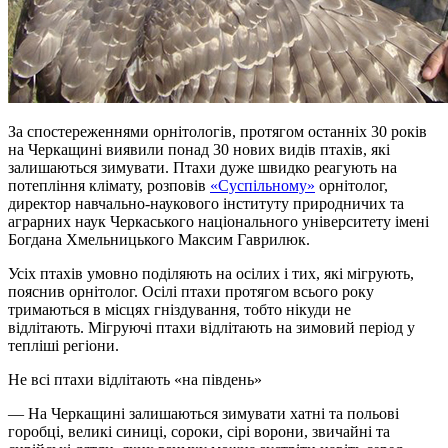
За спостереженнями орнітологів, протягом останніх 30 років
на Черкащині виявили понад 30 нових видів птахів, які
залишаються зимувати. Птахи дуже швидко реагують на
потепління клімату, розповів
«Суспільному»
орнітолог,
директор навчально-наукового інституту природничих та
аграрних наук Черкаського національного університету імені
Богдана Хмельницького Максим Гаврилюк.
Усіх птахів умовно поділяють на осілих і тих, які мігрують,
пояснив орнітолог. Осілі птахи протягом всього року
тримаються в місцях гніздування, тобто нікуди не
відлітають.
Мігруючі
птахи відлітають на зимовий період у
тепліші регіони.
Не всі птахи відлітають «на південь»
— На Черкащині залишаються зимувати хатні та польові
горобці, великі синиці, сороки, сірі ворони, звичайні та