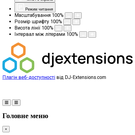
Режим читання
Масштабування
100
%
Розмір шрифту
100
%
Висота лінії
100
%
Інтервал між літерами
100
%
Плагін веб-доступності
від DJ-Extensions.com
Головне меню
×