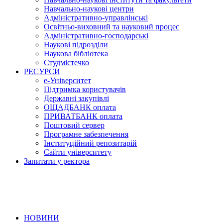
Навчально-наукові центри
Адміністративно-управлінські
Освітньо-виховний та науковий процес
Адміністративно-господарські
Наукові підрозділи
Наукова бібліотека
Студмістечко
РЕСУРСИ
е-Університет
Підтримка користувачів
Державні закупівлі
ОЩАДБАНК оплата
ПРИВАТБАНК оплата
Поштовий сервер
Програмне забезпечення
Інституційний репозитарій
Сайти університету
Запитати у ректора
НОВИНИ