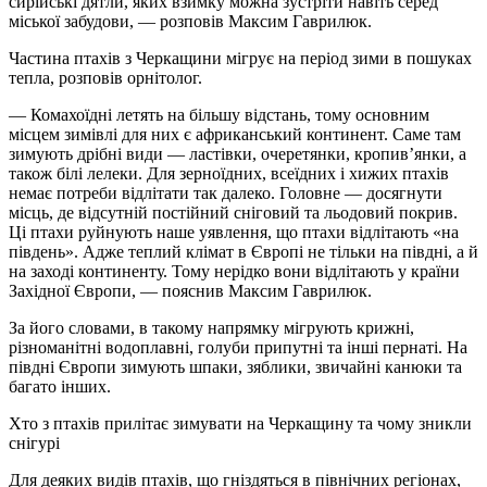
сирійські дятли, яких взимку можна зустріти навіть серед
міської забудови, — розповів Максим Гаврилюк.
Частина птахів з Черкащини мігрує на період зими в пошуках
тепла, розповів орнітолог.
— Комахоїдні летять на більшу відстань, тому основним
місцем зимівлі для них є африканський континент. Саме там
зимують дрібні види — ластівки, очеретянки, кропив’янки, а
також білі лелеки. Для зерноїдних, всеїдних і хижих птахів
немає потреби відлітати так далеко. Головне — досягнути
місць, де відсутній постійний сніговий та льодовий покрив.
Ці птахи руйнують наше уявлення, що птахи відлітають «на
південь». Адже теплий клімат в Європі не тільки на півдні, а й
на заході континенту. Тому нерідко вони відлітають у країни
Західної Європи, — пояснив Максим Гаврилюк.
За його словами, в такому напрямку мігрують крижні,
різноманітні водоплавні, голуби припутні та інші пернаті. На
півдні Європи зимують шпаки, зяблики, звичайні канюки та
багато інших.
Хто з птахів прилітає зимувати на Черкащину та чому зникли
снігурі
Для деяких видів птахів, що гніздяться в північних регіонах,