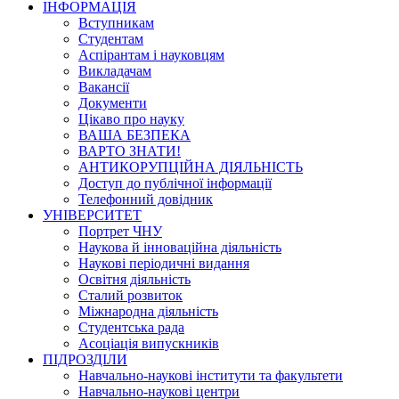
ІНФОРМАЦІЯ
Вступникам
Студентам
Аспірантам і науковцям
Викладачам
Вакансії
Документи
Цікаво про науку
ВАША БЕЗПЕКА
ВАРТО ЗНАТИ!
АНТИКОРУПЦІЙНА ДІЯЛЬНІСТЬ
Доступ до публічної інформації
Телефонний довідник
УНІВЕРСИТЕТ
Портрет ЧНУ
Наукова й інноваційна діяльність
Наукові періодичні видання
Освітня діяльність
Сталий розвиток
Міжнародна діяльність
Студентська рада
Асоціація випускників
ПІДРОЗДІЛИ
Навчально-наукові інститути та факультети
Навчально-наукові центри