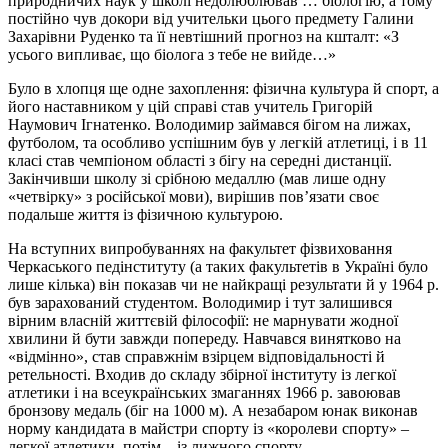
природничих наук у школі недолюблював … біологію, а тому
постійно чув докори від учительки цього предмету Галини
Захарівни Руденко та її невтішний прогноз на кшталт: «З
усього випливає, що біолога з тебе не вийде…»
Було в хлопця ще одне захоплення: фізична культура й спорт, а
його наставником у цій справі став учитель Григорій
Наумович Ігнатенко. Володимир займався бігом на лижах,
футболом, та особливо успішним був у легкій атлетиці, і в 11
класі став чемпіоном області з бігу на середні дистанції.
Закінчивши школу зі срібною медаллю (мав лише одну
«четвірку» з російської мови), вирішив пов’язати своє
подальше життя із фізичною культурою.
На вступних випробуваннях на факультет фізвиховання
Черкаського педінституту (а таких факультетів в Україні було
лише кілька) він показав чи не найкращі результати й у 1964 р.
був зарахований студентом. Володимир і тут залишився
вірним власній життєвій філософії: не марнувати жодної
хвилини й бути завжди попереду. Навчався винятково на
«відмінно», став справжнім взірцем відповідальності й
ретельності. Входив до складу збірної інституту із легкої
атлетики і на всеукраїнських змаганнях 1966 р. завоював
бронзову медаль (біг на 1000 м). А незабаром юнак виконав
норму кандидата в майстри спорту із «королеви спорту» –
легкої атлетики, потім – із лижного спорту.