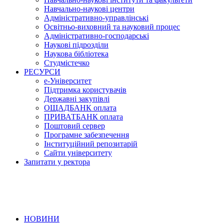
Навчально-наукові центри
Адміністративно-управлінські
Освітньо-виховний та науковий процес
Адміністративно-господарські
Наукові підрозділи
Наукова бібліотека
Студмістечко
РЕСУРСИ
е-Університет
Підтримка користувачів
Державні закупівлі
ОЩАДБАНК оплата
ПРИВАТБАНК оплата
Поштовий сервер
Програмне забезпечення
Інституційний репозитарій
Сайти університету
Запитати у ректора
НОВИНИ