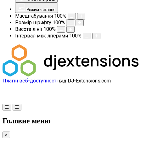
Режим читання
Масштабування
100
%
Розмір шрифту
100
%
Висота лінії
100
%
Інтервал між літерами
100
%
Плагін веб-доступності
від DJ-Extensions.com
Головне меню
×