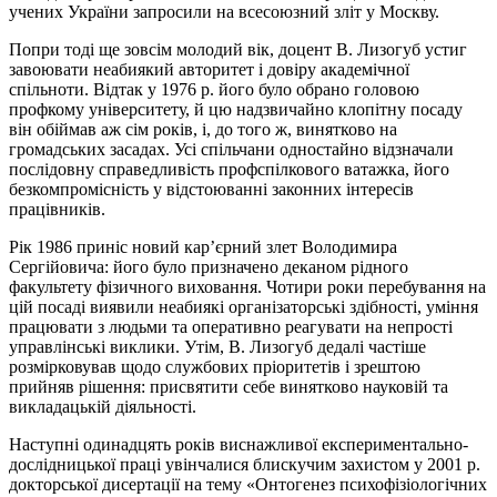
учених України запросили на всесоюзний зліт у Москву.
Попри тоді ще зовсім молодий вік, доцент В. Лизогуб устиг
завоювати неабиякий авторитет і довіру академічної
спільноти. Відтак у 1976 р. його було обрано головою
профкому університету, й цю надзвичайно клопітну посаду
він обіймав аж сім років, і, до того ж, винятково на
громадських засадах. Усі спільчани одностайно відзначали
послідовну справедливість профспілкового ватажка, його
безкомпромісність у відстоюванні законних інтересів
працівників.
Рік 1986 приніс новий кар’єрний злет Володимира
Сергійовича: його було призначено деканом рідного
факультету фізичного виховання. Чотири роки перебування на
цій посаді виявили неабиякі організаторські здібності, уміння
працювати з людьми та оперативно реагувати на непрості
управлінські виклики. Утім, В. Лизогуб дедалі частіше
розмірковував щодо службових пріоритетів і зрештою
прийняв рішення: присвятити себе винятково науковій та
викладацькій діяльності.
Наступні одинадцять років виснажливої експериментально-
дослідницької праці увінчалися блискучим захистом у 2001 р.
докторської дисертації на тему «Онтогенез психофізіологічних