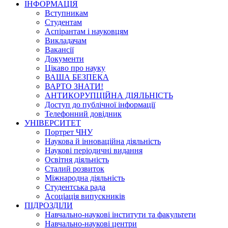
ІНФОРМАЦІЯ
Вступникам
Студентам
Аспірантам і науковцям
Викладачам
Вакансії
Документи
Цікаво про науку
ВАША БЕЗПЕКА
ВАРТО ЗНАТИ!
АНТИКОРУПЦІЙНА ДІЯЛЬНІСТЬ
Доступ до публічної інформації
Телефонний довідник
УНІВЕРСИТЕТ
Портрет ЧНУ
Наукова й інноваційна діяльність
Наукові періодичні видання
Освітня діяльність
Сталий розвиток
Міжнародна діяльність
Студентська рада
Асоціація випускників
ПІДРОЗДІЛИ
Навчально-наукові інститути та факультети
Навчально-наукові центри