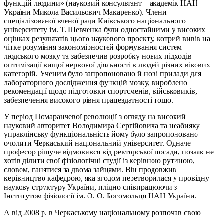
функцій людини» (науковий консультант – академік НАН
України Микола Васильович Макаренко). Члени
спеціалізованої вченої ради Київського національного
університету ім. Т. Шевченка були одностайними у високих
оцінках результатів цього наукового проєкту, котрий вивів на
чітке розуміння закономірностей формування систем
людського мозку та забезпечив розробку нових підходів
оптимізації вищої нервової діяльності в людей різних вікових
категорій. Ученим було запропоновано й нові прилади для
лабораторного дослідження функцій мозку, вироблено
рекомендації щодо підготовки спортсменів, військовиків,
забезпечення високого рівня працездатності тощо.
У період Помаранчевої революції з огляду на високий
науковий авторитет Володимира Сергійовича та неабияку
управлінську функціональність йому було запропоновано
очолити Черкаський національний університет. Одначе
професор рішуче відмовився від ректорської посади, позаяк не
хотів ділити свої фізіологічні студії із керівною рутиною,
словом, ганятися за двома зайцями. Він продовжив
керівництво кафедрою, яка згодом перетворилася у провідну
наукову структуру України, плідно співпрацюючи з
Інститутом фізіології ім. О. О. Богомольця НАН України.
А від 2008 р. в Черкаському національному розпочав свою