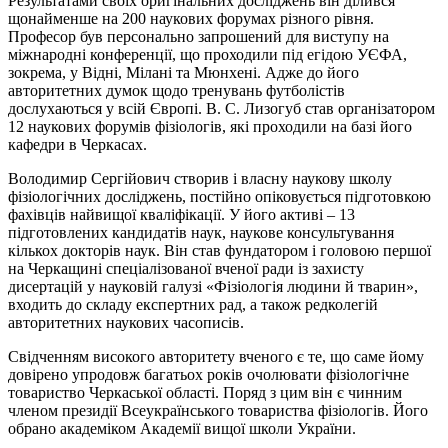
Результатами своїх оригінальних досліджень він ділився
щонайменше на 200 наукових форумах різного рівня.
Професор був персонально запрошений для виступу на
міжнародні конференції, що проходили під егідою УЄФА,
зокрема, у Відні, Мілані та Мюнхені. Адже до його
авторитетних думок щодо тренувань футболістів
дослухаються у всій Європі. В. С. Лизогуб став організатором
12 наукових форумів фізіологів, які проходили на базі його
кафедри в Черкасах.
Володимир Сергійович створив і власну наукову школу
фізіологічних досліджень, постійно опіковується підготовкою
фахівців найвищої кваліфікації. У його активі – 13
підготовлених кандидатів наук, наукове консультування
кількох докторів наук. Він став фундатором і головою першої
на Черкащині спеціалізованої вченої ради із захисту
дисертацій у науковій галузі «Фізіологія людини й тварин»,
входить до складу експертних рад, а також редколегій
авторитетних наукових часописів.
Свідченням високого авторитету вченого є те, що саме йому
довірено упродовж багатьох років очолювати фізіологічне
товариство Черкаської області. Поряд з цим він є чинним
членом президії Всеукраїнського товариства фізіологів. Його
обрано академіком Академії вищої школи України.