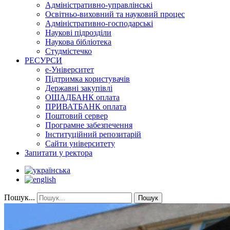
Адміністративно-управлінські
Освітньо-виховний та науковий процес
Адміністративно-господарські
Наукові підрозділи
Наукова бібліотека
Студмістечко
РЕСУРСИ
е-Університет
Підтримка користувачів
Державні закупівлі
ОЩАДБАНК оплата
ПРИВАТБАНК оплата
Поштовий сервер
Програмне забезпечення
Інституційний репозитарій
Сайти університету
Запитати у ректора
Пошук...
Пошук