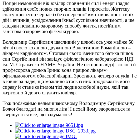
Попри немолодий вік ювіляр сповнений сил і енергії задля
здійснення своїх нових творчих планів і проєктів. Життєву
снагу професор черпає із беззаперечної вмотивованості своїх
дій і вчинків, усвідомлення їхньої суспільної значимості, а ще
завдяки незмінно здоровому способу життя, постійним
заняттям оздоровчою фізкультурою.
Володимир Сергійович щасливий у шлюбі ось уже майже 50
літ зі своєю коханою дружиною Валентиною Романівною –
лікарем-кардіологом. Стопами свого іменитого батька пішов
син Сергій: нині він завідує фізіологічною лабораторією НДІ
ім. М. Стражеско НАМН України. Не осторонь від фізіології й
професорова донька Ірина: вона працює лікарем-
офтальмологом обласної лікарні. Зростають четверо онуків, і є
в ювіляра надія, що можливо хтось із них продовжить його
справу й стане світилом тієї людинолюбної науки, якій так
жертовно й довго служить ювіляр.
Тож побажаймо вельмишановному Володимиру Сергійовичу
Божої благодаті на многія літа! І нехай йому здоровиться та
звершується все, що задумалося!