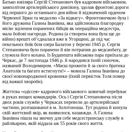
Батько ювіляра Сергій Степанович був кадровим військовим,
замполітом артилерійського дивізіону, здолав фронтові дороги
від першого до останнього дня війни й відзначений орденом
Червоної Зірки та медаллю «За відвагу». Фронтовичкою була і
його дружина Галина Іванівна, яка здійснювала благородну
місію зцілення поранених бійців як операційна медсестра,
мала бойові нагороди. Родина (а створена вона була ще до
війни) врешті об’єдналася вже в Угорщині, де під час
пекельних боїв біля озера Балатон у березні 1945 р. Сергія
Степановича було поранено й він потрапив до медсанбату, де
служила його кохана. Із Будапешта військова пара приїхала до
Черкас, де 7 листопада 1946 р. й народився їхній синочок,
названий Володимиром. «Маєш прожити й за свого братика
Анатолія та багато встигнути!» – мовила Галина Іванівна до
своєї новонародженої кровинки (їхній первісток Толя помер
від важкої хвороби).
Життєва «одіссея» кадрового військового зазвичай перебуває
в руках вищих командирів. Ось і Сергія Степановича після
двох років служби у Черкасах перевели до артилерійської
частини, розташованої в м. Золотоноша. Тут родина й кинула
свій життєвий якір, як виявилося, назавжди. А Галина
Іванівна пішла на звичну для себе медсестринську службу в
райлікарню, якій віддала аж 55 років свого життя.