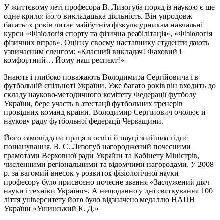
У життєвому леті професора В. Лизогуба поряд із наукою є ще
одне крило: його викладацька діяльність. Він упродовж
багатьох років читає майбутнім фізкультурникам навчальні
курси «Фізіологія спорту та фізична реабілітація», «Фізіологія
фізичних вправ». Оцінку своєму наставнику студенти дають
узвичаєним сленгом: «Класний викладач! Фаховий і
комфортний… Йому наш респект!»
Знають і глибоко поважають Володимира Сергійовича і в
футбольній спільноті України. Уже багато років він входить до
складу науково-методичного комітету Федерації футболу
України, бере участь в атестації футбольних тренерів
провідних команд країни. Володимир Сергійович очолює й
наукову раду футбольної федерації Черкащини.
Його самовіддана праця в освіті й науці знайшла гідне
пошанування. В. С. Лизогуб нагороджений почесними
грамотами Верховної ради України та Кабінету Міністрів,
численними регіональними та відомчими нагородами. У 2008
р. за вагомий внесок у розвиток фізіологічної науки
професору було присвоєно почесне звання «Заслужений діяч
науки і техніки України». А нещодавно у дні святкування 100-
ліття університету його було відзначено медаллю НАПН
України «Ушинський К. Д.»