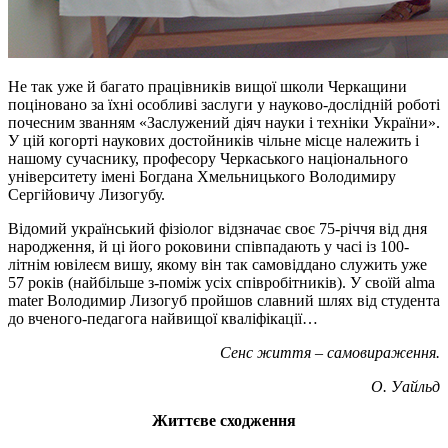
Не так уже й багато працівників вищої школи Черкащини
поціновано за їхні особливі заслуги у науково-дослідній роботі
почесним званням «Заслужений діяч науки і техніки України».
У цій когорті наукових достойників чільне місце належить і
нашому сучаснику, професору Черкаського національного
університету імені Богдана Хмельницького Володимиру
Сергійовичу Лизогубу.
Відомий український фізіолог відзначає своє 75-річчя від дня
народження, й ці його роковини співпадають у часі із 100-
літнім ювілеєм вишу, якому він так самовіддано служить уже
57 років (найбільше з-поміж усіх співробітників). У своїй alma
mater Володимир Лизогуб пройшов славний шлях від студента
до вченого-педагога найвищої кваліфікації…
Сенс життя – самовираження.
О. Уайльд
Життєве сходження