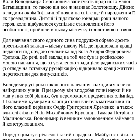
Коли Володимира Сергійовича запитують щодо його малої
Батьківщини, то такою він все ж називає Золотоношу. Дійсно,
в людини окрім її фізичної появи на світ є ще й народження її
як громадянина. Дитячі й підлітково-юнацькі роки нашого
героя, коли відбувалося суспільне становлення його
особистості, пройшли в цьому містечку із золотавою назвою.
Для навчання свого єдиного сина подружжя обрало досить
престижний заклад – міську школу №1, де працювали кращі
педагоги під орудою очільника від Бога Андрія Федоровича
Третяка. До речі, цей заклад на той час був із російською
мовою навчання, що за усталеною традицією радянських часів
(з огляду на тотальну русифікацію) відкривало кращі життєві
перспективи для випускників.
Володимир усі роки шкільного навчання знаходився в числі
найкращих учнів. При цьому він вподобав точні науки й не
мав у них собі рівних, був переможцем предметних олімпіад.
Шкільними кумирами хлопця стали вчитель математики та
його класний керівник Федір Григорович Яременко, а також
вчителі фізики Яків Михайлович Круванд і Тамара Петрівна
Малиновська. Володимир із великим задоволенням займався
й конструюванням.
Поряд з цим зустрічаємо і такий парадокс. Майбутнє світило