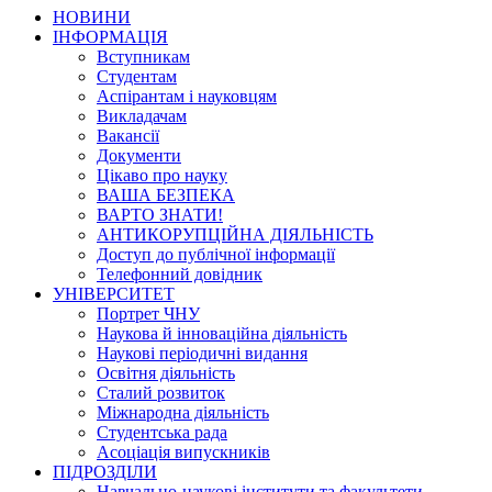
НОВИНИ
ІНФОРМАЦІЯ
Вступникам
Студентам
Аспірантам і науковцям
Викладачам
Вакансії
Документи
Цікаво про науку
ВАША БЕЗПЕКА
ВАРТО ЗНАТИ!
АНТИКОРУПЦІЙНА ДІЯЛЬНІСТЬ
Доступ до публічної інформації
Телефонний довідник
УНІВЕРСИТЕТ
Портрет ЧНУ
Наукова й інноваційна діяльність
Наукові періодичні видання
Освітня діяльність
Сталий розвиток
Міжнародна діяльність
Студентська рада
Асоціація випускників
ПІДРОЗДІЛИ
Навчально-наукові інститути та факультети