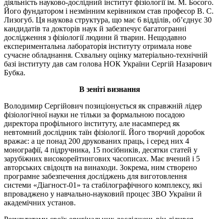
діяльність науково-дослідний інститут фізіології ім. М. Босого.
Його фундатором і незмінним керівником став професор В. С.
Лизогуб. Ця наукова структура, що має 6 відділів, об’єднує 30
кандидатів та докторів наук й забезпечує багатогранні
дослідження з фізіології людини й тварин. Нещодавно
експериментальна лабораторія інституту отримала нове
сучасне обладнання. Схвальну оцінку матеріально-технічній
базі інституту дав сам голова НОК України Сергій Назарович
Бубка.
В зеніті визнання
Володимир Сергійович позиціонується як справжній лідер
фізіологічної науки не тільки за формальною посадою
директора профільного інституту, але насамперед як
невтомний дослідник таїн фізіології. Його творчий доробок
вражає: а це понад 200 друкованих праць, і серед них 4
монографії, 4 підручника, 15 посібників, десятки статей у
зарубіжних високорейтингових часописах. Має вчений і 5
авторських свідоцтв на винаходи. Зокрема, ним створено
програмне забезпечення досліджень для виготовлення
системи «Діагност-01» та стабілографічного комплексу, які
впроваджено у навчально-науковий процес ЗВО України й
академічних установ.