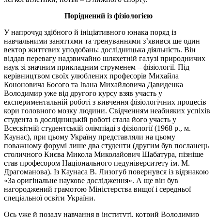
Поріднений із фізіологією
У напрочуд здібного й ініціативного юнака поряд із
навчальними заняттями та тренуваннями з’явився ще один
вектор життєвих уподобань: дослідницька діяльність. Він
віддав перевагу надзвичайно шляхетній галузі природничих
наук зі значним прикладним струменем – фізіології. Під
керівництвом своїх улюблених професорів Михайла
Кононовича Босого та Івана Михайловича Давиденка
Володимир уже від другого курсу взяв участь у
експериментальній роботі з вивчення фізіологічних процесів
кори головного мозку людини. Свідченням неабияких успіхів
студента в дослідницькій роботі стала його участь у
Всесвітній студентській олімпіаді з фізіології (1968 р., м.
Каунас), при цьому Україну представляли на цьому
поважному форумі лише два студенти (другим був посланець
столичного Києва Микола Миколайович Шабатура, пізніше
став професором Національного педуніверситету ім. М.
Драгоманова). Із Каунаса В. Лизогуб повернувся із відзнакою
«За оригінальне наукове дослідження». А ще він був
нагороджений грамотою Міністерства вищої і середньої
спеціальної освіти України.
Ось уже й позаду навчання в інституті, котрий Володимир