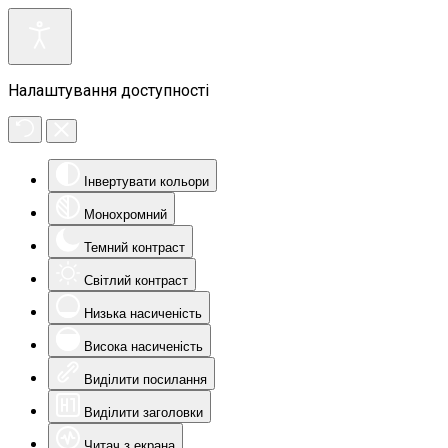
Налаштування доступності
Інвертувати кольори
Монохромний
Темний контраст
Світлий контраст
Низька насиченість
Висока насиченість
Виділити посилання
Виділити заголовки
Читач з екрана