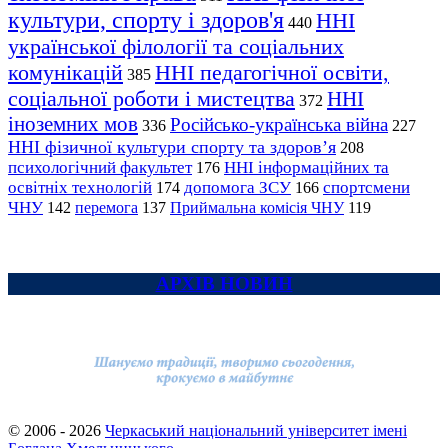
культури, спорту і здоров'я
ННІ
440
української філології та соціальних
комунікацій
ННІ педагогічної освіти,
385
соціальної роботи і мистецтва
ННІ
372
іноземних мов
Російсько-українська війна
336
227
ННІ фізичної культури спорту та здоров’я
208
психологічний факультет
ННІ інформаційних та
176
освітніх технологій
допомога ЗСУ
спортсмени
174
166
ЧНУ
перемога
142
137
Приймальна комісія ЧНУ
119
АРХІВ НОВИН
© 2006 - 2026
Черкаський національний університет імені