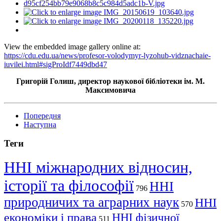
View the embedded image gallery online at:
https://cdu.edu.ua/news/profesor-volodymyr-lyzohub-vidznachaie-
iuvilei.html#sigProIdf7449dbd47
Григорій Голиш, директор наукової бібліотеки ім. М.
Максимовича
Попередня
Наступна
Теги
ННІ міжнародних відносин,
історії та філософії
ННІ
796
природничих та аграрних наук
ННІ
570
економіки і права
ННІ фізичної
511