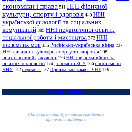
економіки і права
ННІ фізичної
511
культури, спорту і здоров'я
ННІ
440
української філології та соціальних
комунікацій
ННІ педагогічної освіти,
385
соціальної роботи і мистецтва
ННІ
372
іноземних мов
Російсько-українська війна
336
227
ННІ фізичної культури спорту та здоров’я
208
психологічний факультет
ННІ інформаційних та
176
освітніх технологій
допомога ЗСУ
спортсмени
174
166
ЧНУ
перемога
142
137
Приймальна комісія ЧНУ
119
АРХІВ НОВИН