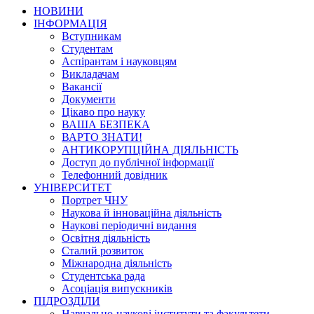
НОВИНИ
ІНФОРМАЦІЯ
Вступникам
Студентам
Аспірантам і науковцям
Викладачам
Вакансії
Документи
Цікаво про науку
ВАША БЕЗПЕКА
ВАРТО ЗНАТИ!
АНТИКОРУПЦІЙНА ДІЯЛЬНІСТЬ
Доступ до публічної інформації
Телефонний довідник
УНІВЕРСИТЕТ
Портрет ЧНУ
Наукова й інноваційна діяльність
Наукові періодичні видання
Освітня діяльність
Сталий розвиток
Міжнародна діяльність
Студентська рада
Асоціація випускників
ПІДРОЗДІЛИ
Навчально-наукові інститути та факультети