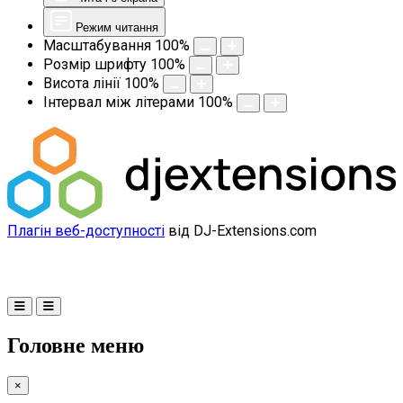
Режим читання
Масштабування
100
%
Розмір шрифту
100
%
Висота лінії
100
%
Інтервал між літерами
100
%
Плагін веб-доступності
від DJ-Extensions.com
Головне меню
×