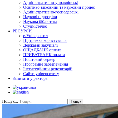
Адміністративно-управлінські
Освітньо-виховний та науковий процес
Адміністративно-господарські
Наукові підрозділи
Наукова бібліотека
Студмістечко
РЕСУРСИ
е-Університет
Підтримка користувачів
Державні закупівлі
ОЩАДБАНК оплата
ПРИВАТБАНК оплата
Поштовий сервер
Програмне забезпечення
Інституційний репозитарій
Сайти університету
Запитати у ректора
Пошук...
Пошук