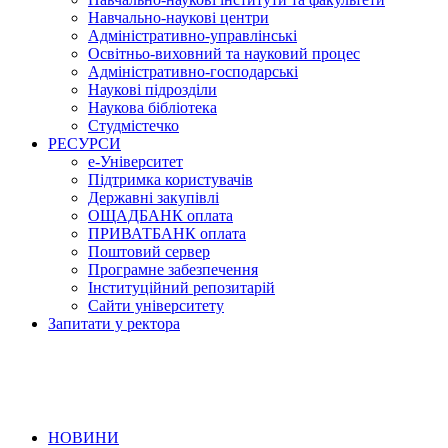
Навчально-наукові центри
Адміністративно-управлінські
Освітньо-виховний та науковий процес
Адміністративно-господарські
Наукові підрозділи
Наукова бібліотека
Студмістечко
РЕСУРСИ
е-Університет
Підтримка користувачів
Державні закупівлі
ОЩАДБАНК оплата
ПРИВАТБАНК оплата
Поштовий сервер
Програмне забезпечення
Інституційний репозитарій
Сайти університету
Запитати у ректора
НОВИНИ