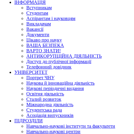
ІНФОРМАЦІЯ
Вступникам
Студентам
Аспірантам і науковцям
Викладачам
Вакансії
Документи
Цікаво про науку
ВАША БЕЗПЕКА
ВАРТО ЗНАТИ!
АНТИКОРУПЦІЙНА ДІЯЛЬНІСТЬ
Доступ до публічної інформації
Телефонний довідник
УНІВЕРСИТЕТ
Портрет ЧНУ
Наукова й інноваційна діяльність
Наукові періодичні видання
Освітня діяльність
Сталий розвиток
Міжнародна діяльність
Студентська рада
Асоціація випускників
ПІДРОЗДІЛИ
Навчально-наукові інститути та факультети
Навчально-наукові центри