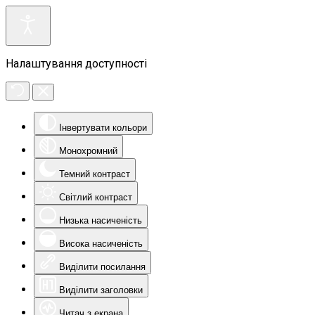
Налаштування доступності
Інвертувати кольори
Монохромний
Темний контраст
Світлий контраст
Низька насиченість
Висока насиченість
Виділити посилання
Виділити заголовки
Читач з екрана