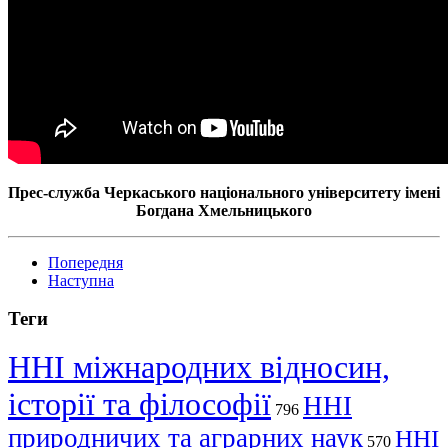
Прес-служба Черкаського національного університету імені
Богдана Хмельницького
Попередня
Наступна
Теги
ННІ міжнародних відносин,
історії та філософії
ННІ
796
природничих та аграрних наук
ННІ
570