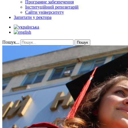
Програмне забезпечення
Інституційний репозитарій
Сайти університету
Запитати у ректора
Пошук...
Пошук