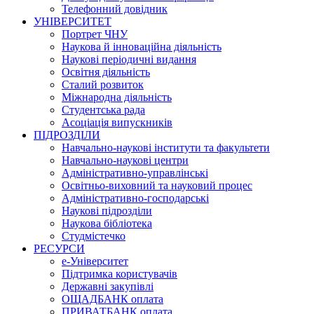
Телефонний довідник
УНІВЕРСИТЕТ
Портрет ЧНУ
Наукова й інноваційна діяльність
Наукові періодичні видання
Освітня діяльність
Сталий розвиток
Міжнародна діяльність
Студентська рада
Асоціація випускників
ПІДРОЗДІЛИ
Навчально-наукові інститути та факультети
Навчально-наукові центри
Адміністративно-управлінські
Освітньо-виховний та науковий процес
Адміністративно-господарські
Наукові підрозділи
Наукова бібліотека
Студмістечко
РЕСУРСИ
е-Університет
Підтримка користувачів
Державні закупівлі
ОЩАДБАНК оплата
ПРИВАТБАНК оплата