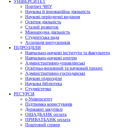
УНІВЕРСИТЕТ
Портрет ЧНУ
Наукова й інноваційна діяльність
Наукові періодичні видання
Освітня діяльність
Сталий розвиток
Міжнародна діяльність
Студентська рада
Асоціація випускників
ПІДРОЗДІЛИ
Навчально-наукові інститути та факультети
Навчально-наукові центри
Адміністративно-управлінські
Освітньо-виховний та науковий процес
Адміністративно-господарські
Наукові підрозділи
Наукова бібліотека
Студмістечко
РЕСУРСИ
е-Університет
Підтримка користувачів
Державні закупівлі
ОЩАДБАНК оплата
ПРИВАТБАНК оплата
Поштовий сервер