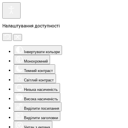
Налаштування доступності
Інвертувати кольори
Монохромний
Темний контраст
Світлий контраст
Низька насиченість
Висока насиченість
Виділити посилання
Виділити заголовки
Читач з екрана