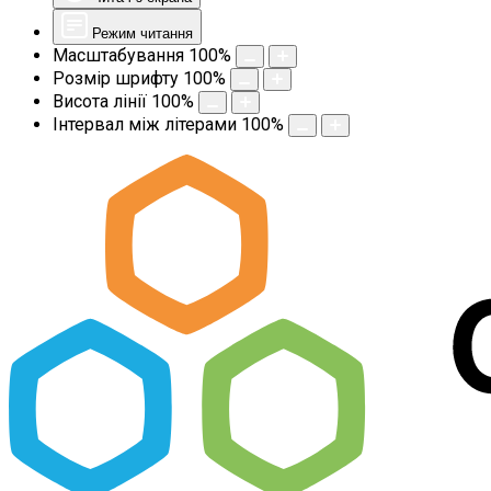
Режим читання
Масштабування
100
%
Розмір шрифту
100
%
Висота лінії
100
%
Інтервал між літерами
100
%