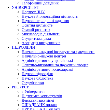
Телефонний довідник
УНІВЕРСИТЕТ
Портрет ЧНУ
Наукова й інноваційна діяльність
Наукові періодичні видання
Освітня діяльність
Сталий розвиток
Міжнародна діяльність
Студентська рада
Асоціація випускників
ПІДРОЗДІЛИ
Навчально-наукові інститути та факультети
Навчально-наукові центри
Адміністративно-управлінські
Освітньо-виховний та науковий процес
Адміністративно-господарські
Наукові підрозділи
Наукова бібліотека
Студмістечко
РЕСУРСИ
е-Університет
Підтримка користувачів
Державні закупівлі
ОЩАДБАНК оплата
ПРИВАТБАНК оплата