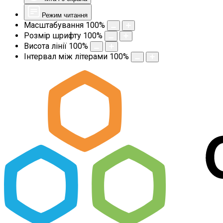
Режим читання
Масштабування
100
%
Розмір шрифту
100
%
Висота лінії
100
%
Інтервал між літерами
100
%