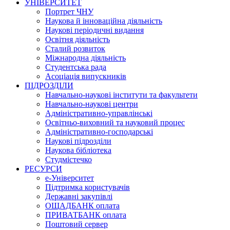
УНІВЕРСИТЕТ
Портрет ЧНУ
Наукова й інноваційна діяльність
Наукові періодичні видання
Освітня діяльність
Сталий розвиток
Міжнародна діяльність
Студентська рада
Асоціація випускників
ПІДРОЗДІЛИ
Навчально-наукові інститути та факультети
Навчально-наукові центри
Адміністративно-управлінські
Освітньо-виховний та науковий процес
Адміністративно-господарські
Наукові підрозділи
Наукова бібліотека
Студмістечко
РЕСУРСИ
е-Університет
Підтримка користувачів
Державні закупівлі
ОЩАДБАНК оплата
ПРИВАТБАНК оплата
Поштовий сервер