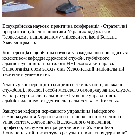
Всеукраїнська науково-практична конференція «Стратегічні
пріоритети публічної політики України» відбулася в
Черкаському національному університеті імені Богдана
Хмельницького.
Конференція є щорічним науковим заходом, що проводиться
колективом кафедри державної служби, публічного
адміністрування та політології ННІ економіки і права.
Співорганізатором заходу став Херсонський національний
технічний університет.
Участь у конференції традиційно взяли науковці, державні
службовці, посадові особи місцевого самоврядування, слухачі
магістратури за спеціальністю «Публічне управління та
адміністрування», студенти спеціальності «Політологія».
Завідувач кафедри державного управління і місцевого
самоврядування Херсонського національного технічного
університету, доктор наук із державного управління,
професор, заслужений працівник освіти України Іван
Лопушинський презентував результати вивчення державної