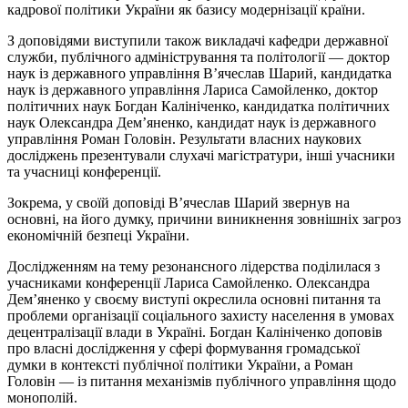
кадрової політики України як базису модернізації країни.
З доповідями виступили також викладачі кафедри державної
служби, публічного адміністрування та політології — доктор
наук із державного управління В’ячеслав Шарий, кандидатка
наук із державного управління Лариса Самойленко, доктор
політичних наук Богдан Калініченко, кандидатка політичних
наук Олександра Дем’яненко, кандидат наук із державного
управління Роман Головін. Результати власних наукових
досліджень презентували слухачі магістратури, інші учасники
та учасниці конференції.
Зокрема, у своїй доповіді В’ячеслав Шарий звернув на
основні, на його думку, причини виникнення зовнішніх загроз
економічній безпеці України.
Дослідженням на тему резонансного лідерства поділилася з
учасниками конференції Лариса Самойленко. Олександра
Дем’яненко у своєму виступі окреслила основні питання та
проблеми організації соціального захисту населення в умовах
децентралізації влади в Україні. Богдан Калініченко доповів
про власні дослідження у сфері формування громадської
думки в контексті публічної політики України, а Роман
Головін — із питання механізмів публічного управління щодо
монополій.