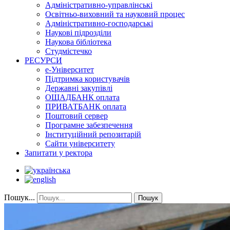
Адміністративно-управлінські
Освітньо-виховний та науковий процес
Адміністративно-господарські
Наукові підрозділи
Наукова бібліотека
Студмістечко
РЕСУРСИ
е-Університет
Підтримка користувачів
Державні закупівлі
ОЩАДБАНК оплата
ПРИВАТБАНК оплата
Поштовий сервер
Програмне забезпечення
Інституційний репозитарій
Сайти університету
Запитати у ректора
Пошук...
Пошук