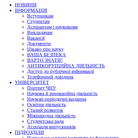
НОВИНИ
ІНФОРМАЦІЯ
Вступникам
Студентам
Аспірантам і науковцям
Викладачам
Вакансії
Документи
Цікаво про науку
ВАША БЕЗПЕКА
ВАРТО ЗНАТИ!
АНТИКОРУПЦІЙНА ДІЯЛЬНІСТЬ
Доступ до публічної інформації
Телефонний довідник
УНІВЕРСИТЕТ
Портрет ЧНУ
Наукова й інноваційна діяльність
Наукові періодичні видання
Освітня діяльність
Сталий розвиток
Міжнародна діяльність
Студентська рада
Асоціація випускників
ПІДРОЗДІЛИ
Навчально-наукові інститути та факультети