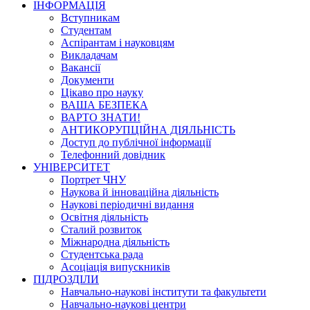
ІНФОРМАЦІЯ
Вступникам
Студентам
Аспірантам і науковцям
Викладачам
Вакансії
Документи
Цікаво про науку
ВАША БЕЗПЕКА
ВАРТО ЗНАТИ!
АНТИКОРУПЦІЙНА ДІЯЛЬНІСТЬ
Доступ до публічної інформації
Телефонний довідник
УНІВЕРСИТЕТ
Портрет ЧНУ
Наукова й інноваційна діяльність
Наукові періодичні видання
Освітня діяльність
Сталий розвиток
Міжнародна діяльність
Студентська рада
Асоціація випускників
ПІДРОЗДІЛИ
Навчально-наукові інститути та факультети
Навчально-наукові центри