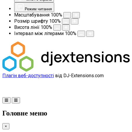
Режим читання
Масштабування
100
%
Розмір шрифту
100
%
Висота лінії
100
%
Інтервал між літерами
100
%
Плагін веб-доступності
від DJ-Extensions.com
Головне меню
×