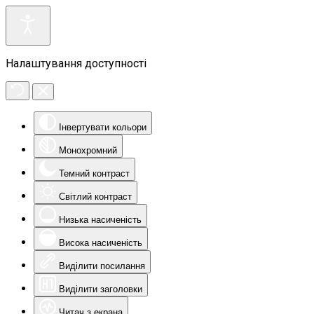
Налаштування доступності
Інвертувати кольори
Монохромний
Темний контраст
Світлий контраст
Низька насиченість
Висока насиченість
Виділити посилання
Виділити заголовки
Читач з екрана