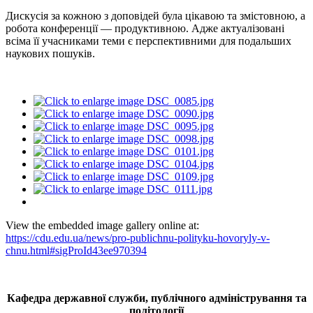
Дискусія за кожною з доповідей була цікавою та змістовною, а
робота конференції — продуктивною. Адже актуалізовані
всіма її учасниками теми є перспективними для подальших
наукових пошуків.
View the embedded image gallery online at:
https://cdu.edu.ua/news/pro-publichnu-polityku-hovoryly-v-
chnu.html#sigProId43ee970394
Кафедра державної служби, публічного адміністрування та
політології