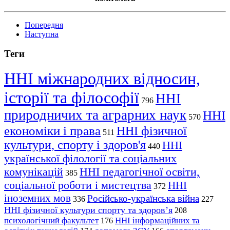
Попередня
Наступна
Теги
ННІ міжнародних відносин,
історії та філософії
ННІ
796
природничих та аграрних наук
ННІ
570
економіки і права
ННІ фізичної
511
культури, спорту і здоров'я
ННІ
440
української філології та соціальних
комунікацій
ННІ педагогічної освіти,
385
соціальної роботи і мистецтва
ННІ
372
іноземних мов
Російсько-українська війна
336
227
ННІ фізичної культури спорту та здоров’я
208
психологічний факультет
ННІ інформаційних та
176