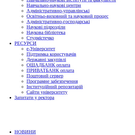
Навчально-наукові центри
Адміністративно-управлінські
Освітньо-виховний та науковий процес
Адміністративно-господарські
Наукові підрозділи
Наукова бібліотека
Студмістечко
РЕСУРСИ
е-Університет
Підтримка користувачів
Державні закупівлі
ОЩАДБАНК оплата
ПРИВАТБАНК оплата
Поштовий сервер
Програмне забезпечення
Інституційний репозитарій
Сайти університету
Запитати у ректора
НОВИНИ