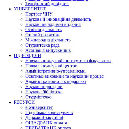
Телефонний довідник
УНІВЕРСИТЕТ
Портрет ЧНУ
Наукова й інноваційна діяльність
Наукові періодичні видання
Освітня діяльність
Сталий розвиток
Міжнародна діяльність
Студентська рада
Асоціація випускників
ПІДРОЗДІЛИ
Навчально-наукові інститути та факультети
Навчально-наукові центри
Адміністративно-управлінські
Освітньо-виховний та науковий процес
Адміністративно-господарські
Наукові підрозділи
Наукова бібліотека
Студмістечко
РЕСУРСИ
е-Університет
Підтримка користувачів
Державні закупівлі
ОЩАДБАНК оплата
ПРИВАТБАНК оплата