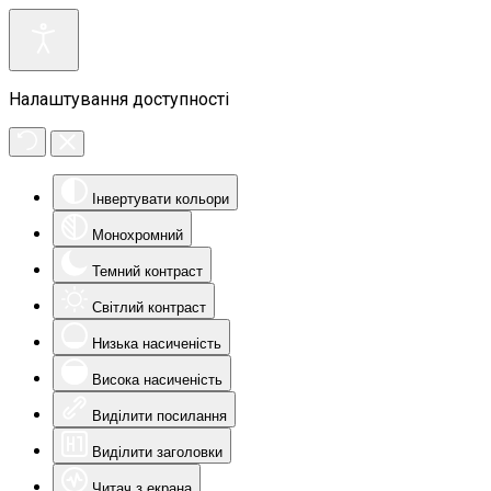
Налаштування доступності
Інвертувати кольори
Монохромний
Темний контраст
Світлий контраст
Низька насиченість
Висока насиченість
Виділити посилання
Виділити заголовки
Читач з екрана