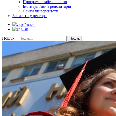
Програмне забезпечення
Інституційний репозитарій
Сайти університету
Запитати у ректора
Пошук...
Пошук