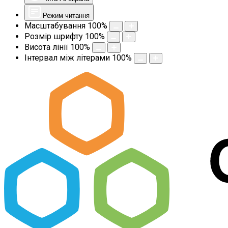
Режим читання
Масштабування
100
%
Розмір шрифту
100
%
Висота лінії
100
%
Інтервал між літерами
100
%