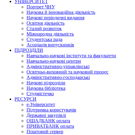
УНІВЕРСИТЕТ
Портрет ЧНУ
Наукова й інноваційна діяльність
Наукові періодичні видання
Освітня діяльність
Сталий розвиток
Міжнародна діяльність
Студентська рада
Асоціація випускників
ПІДРОЗДІЛИ
Навчально-наукові інститути та факультети
Навчально-наукові центри
Адміністративно-управлінські
Освітньо-виховний та науковий процес
Адміністративно-господарські
Наукові підрозділи
Наукова бібліотека
Студмістечко
РЕСУРСИ
е-Університет
Підтримка користувачів
Державні закупівлі
ОЩАДБАНК оплата
ПРИВАТБАНК оплата
Поштовий сервер