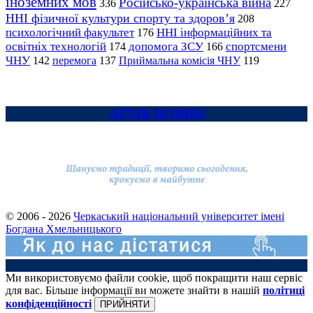
іноземних мов
Російсько-українська війна
336
227
ННІ фізичної культури спорту та здоров’я
208
психологічний факультет
ННІ інформаційних та
176
освітніх технологій
допомога ЗСУ
спортсмени
174
166
ЧНУ
перемога
142
137
Приймальна комісія ЧНУ
119
АРХІВ НОВИН
© 2006 - 2026
Черкаський національний університет імені
Богдана Хмельницького
Ми використовуємо файли cookie, щоб покращити наш сервіс
для вас. Більше інформації ви можете знайти в нашій
політиці
конфіденційності
ПРИЙНЯТИ