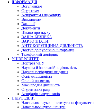
ІНФОРМАЦІЯ
Вступникам
Студентам
Аспірантам і науковцям
Викладачам
Вакансії
Документи
Цікаво про науку
ВАША БЕЗПЕКА
ВАРТО ЗНАТИ!
АНТИКОРУПЦІЙНА ДІЯЛЬНІСТЬ
Доступ до публічної інформації
Телефонний довідник
УНІВЕРСИТЕТ
Портрет ЧНУ
Наукова й інноваційна діяльність
Наукові періодичні видання
Освітня діяльність
Сталий розвиток
Міжнародна діяльність
Студентська рада
Асоціація випускників
ПІДРОЗДІЛИ
Навчально-наукові інститути та факультети
Навчально-наукові центри