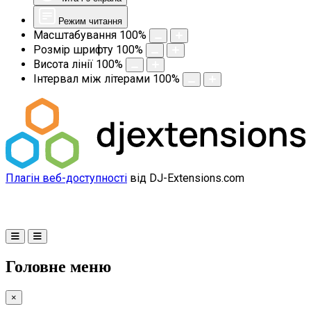
Режим читання
Масштабування
100
%
Розмір шрифту
100
%
Висота лінії
100
%
Інтервал між літерами
100
%
Плагін веб-доступності
від DJ-Extensions.com
Головне меню
×