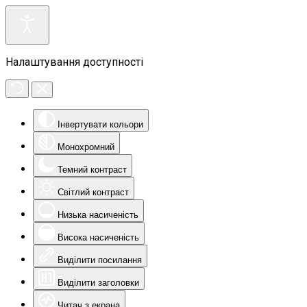
Налаштування доступності
Інвертувати кольори
Монохромний
Темний контраст
Світлий контраст
Низька насиченість
Висока насиченість
Виділити посилання
Виділити заголовки
Читач з екрана