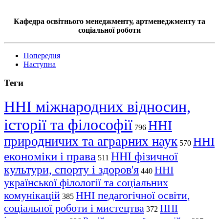
Кафедра освітнього менеджменту, артменеджменту та
соціальної роботи
Попередня
Наступна
Теги
ННІ міжнародних відносин,
історії та філософії
ННІ
796
природничих та аграрних наук
ННІ
570
економіки і права
ННІ фізичної
511
культури, спорту і здоров'я
ННІ
440
української філології та соціальних
комунікацій
ННІ педагогічної освіти,
385
соціальної роботи і мистецтва
ННІ
372