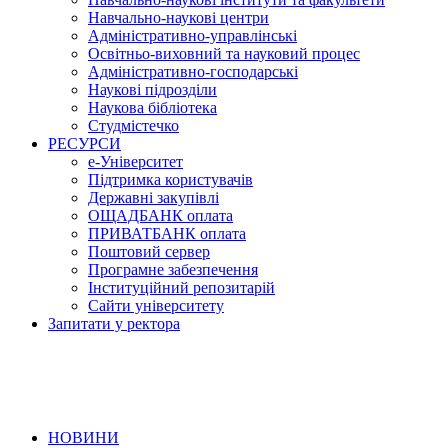
Навчально-наукові центри
Адміністративно-управлінські
Освітньо-виховний та науковий процес
Адміністративно-господарські
Наукові підрозділи
Наукова бібліотека
Студмістечко
РЕСУРСИ
е-Університет
Підтримка користувачів
Державні закупівлі
ОЩАДБАНК оплата
ПРИВАТБАНК оплата
Поштовий сервер
Програмне забезпечення
Інституційний репозитарій
Сайти університету
Запитати у ректора
НОВИНИ