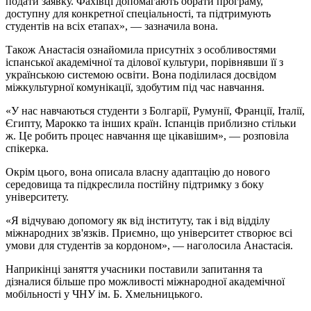
подати заявку. Фахівці допомагають обрати програму,
доступну для конкретної спеціальності, та підтримують
студентів на всіх етапах», — зазначила вона.
Також Анастасія ознайомила присутніх з особливостями
іспанської академічної та ділової культури, порівнявши її з
українською системою освіти. Вона поділилася досвідом
міжкультурної комунікації, здобутим під час навчання.
«У нас навчаються студенти з Болгарії, Румунії, Франції, Італії,
Єгипту, Марокко та інших країн. Іспанців приблизно стільки
ж. Це робить процес навчання ще цікавішим», — розповіла
спікерка.
Окрім цього, вона описала власну адаптацію до нового
середовища та підкреслила постійну підтримку з боку
університету.
«Я відчуваю допомогу як від інституту, так і від відділу
міжнародних зв'язків. Приємно, що університет створює всі
умови для студентів за кордоном», — наголосила Анастасія.
Наприкінці заняття учасники поставили запитання та
дізналися більше про можливості міжнародної академічної
мобільності у ЧНУ ім. Б. Хмельницького.