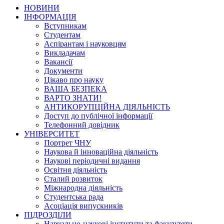
НОВИНИ
ІНФОРМАЦІЯ
Вступникам
Студентам
Аспірантам і науковцям
Викладачам
Вакансії
Документи
Цікаво про науку
ВАША БЕЗПЕКА
ВАРТО ЗНАТИ!
АНТИКОРУПЦІЙНА ДІЯЛЬНІСТЬ
Доступ до публічної інформації
Телефонний довідник
УНІВЕРСИТЕТ
Портрет ЧНУ
Наукова й інноваційна діяльність
Наукові періодичні видання
Освітня діяльність
Сталий розвиток
Міжнародна діяльність
Студентська рада
Асоціація випускників
ПІДРОЗДІЛИ
Навчально-наукові інститути та факультети