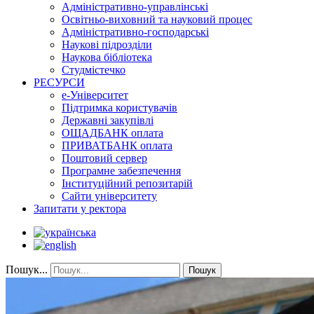
Адміністративно-управлінські
Освітньо-виховний та науковий процес
Адміністративно-господарські
Наукові підрозділи
Наукова бібліотека
Студмістечко
РЕСУРСИ
е-Університет
Підтримка користувачів
Державні закупівлі
ОЩАДБАНК оплата
ПРИВАТБАНК оплата
Поштовий сервер
Програмне забезпечення
Інституційний репозитарій
Сайти університету
Запитати у ректора
Пошук...
Пошук