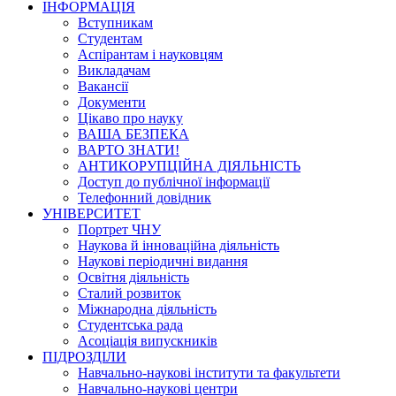
ІНФОРМАЦІЯ
Вступникам
Студентам
Аспірантам і науковцям
Викладачам
Вакансії
Документи
Цікаво про науку
ВАША БЕЗПЕКА
ВАРТО ЗНАТИ!
АНТИКОРУПЦІЙНА ДІЯЛЬНІСТЬ
Доступ до публічної інформації
Телефонний довідник
УНІВЕРСИТЕТ
Портрет ЧНУ
Наукова й інноваційна діяльність
Наукові періодичні видання
Освітня діяльність
Сталий розвиток
Міжнародна діяльність
Студентська рада
Асоціація випускників
ПІДРОЗДІЛИ
Навчально-наукові інститути та факультети
Навчально-наукові центри