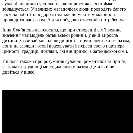
сучасні виклики суспільства, коли ритм життя стрімко
збільшується. У великих мегаполісах люди проводять багато
часу на роботі та в дорозі і майже не мають можливості
проводити час разом. А для побудови стосунків потрібен час.
Інна Лук’янець наголосила, що при створенні сім’ї велике
значення має модель батьківської родини, у якій виросла
дитина. Зазвичай молоді люди різні. І починаючи життя разом,
вони не завжди готові враховувати інтереси свого партнера,
цінності, традиції, погляди, які він приніс із батьківської сім’ї.
Йшлося також і про розуміння сучасної романтики та про те,
як долати труднощі молодим людям разом. Детальніше
дивіться у відео: