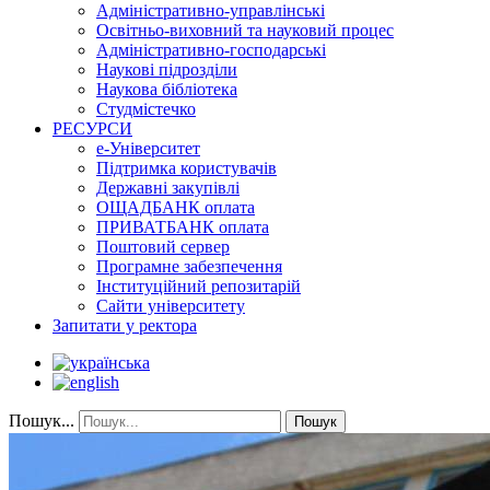
Адміністративно-управлінські
Освітньо-виховний та науковий процес
Адміністративно-господарські
Наукові підрозділи
Наукова бібліотека
Студмістечко
РЕСУРСИ
е-Університет
Підтримка користувачів
Державні закупівлі
ОЩАДБАНК оплата
ПРИВАТБАНК оплата
Поштовий сервер
Програмне забезпечення
Інституційний репозитарій
Сайти університету
Запитати у ректора
Пошук...
Пошук