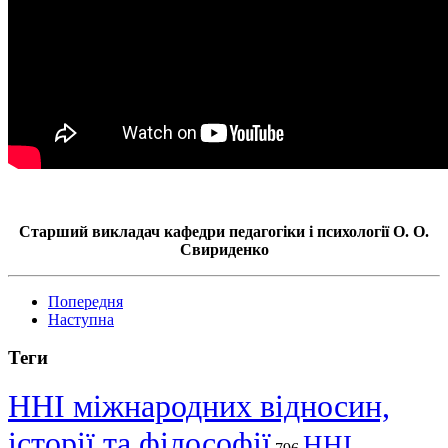
Старший викладач кафедри педагогіки і психології О. О.
Свириденко
Попередня
Наступна
Теги
ННІ міжнародних відносин,
історії та філософії
ННІ