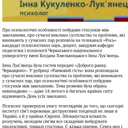
Про психологічні особливості побудови стосунків між
закоханими, про сучасні виклики суспільства та проблеми, які
виникають у сучасних пар розповіла на телеканалі «Рось»
кандидат психологічних наук, доцент, завідувач кафедри
педагогіки і психології Черкаського національного
університету імені Богдана Хмельницького Інна Лук‘янець.
Інна Лук’янець була гостем передачі «Доброго ранку,
Черкащино». У рубриці «Ранковий гість» вона розповідала
про сучасні виклики суспільства та проблеми, які виникають
у сучасних пар, про психологічні особливості побудови
стосунків між закоханими. Тема розмови була обрана
невипадково — адже 14 лютого в багатьох країнах світу
відзначають День усіх закоханих.
Психолог привернула увагу телеглядачів до того, що сьогодні
інститут сім’ї переживає деструктивні тенденції не лише в
Україні, а й у країнах Європи. Збільшується кількість
розлучень, молодим сім‘ям все складніше вибудувати
продуктивні, тривалі стосунки. Є кілька причин. Серед них і