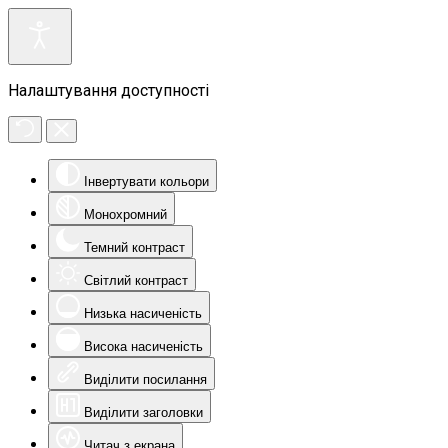
Налаштування доступності
Інвертувати кольори
Монохромний
Темний контраст
Світлий контраст
Низька насиченість
Висока насиченість
Виділити посилання
Виділити заголовки
Читач з екрана