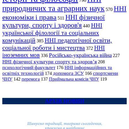
796
природничих та аграрних наук
ННІ
570
економіки і права
ННІ фізичної
511
культури, спорту і здоров'я
ННІ
440
української філології та соціальних
комунікацій
ННІ педагогічної освіти,
385
соціальної роботи і мистецтва
ННІ
372
іноземних мов
Російсько-українська війна
336
227
ННІ фізичної культури спорту та здоров’я
208
психологічний факультет
ННІ інформаційних та
176
освітніх технологій
допомога ЗСУ
спортсмени
174
166
ЧНУ
перемога
142
137
Приймальна комісія ЧНУ
119
АРХІВ НОВИН