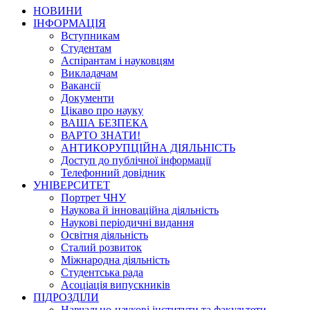
НОВИНИ
ІНФОРМАЦІЯ
Вступникам
Студентам
Аспірантам і науковцям
Викладачам
Вакансії
Документи
Цікаво про науку
ВАША БЕЗПЕКА
ВАРТО ЗНАТИ!
АНТИКОРУПЦІЙНА ДІЯЛЬНІСТЬ
Доступ до публічної інформації
Телефонний довідник
УНІВЕРСИТЕТ
Портрет ЧНУ
Наукова й інноваційна діяльність
Наукові періодичні видання
Освітня діяльність
Сталий розвиток
Міжнародна діяльність
Студентська рада
Асоціація випускників
ПІДРОЗДІЛИ
Навчально-наукові інститути та факультети