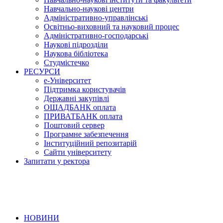
Навчально-наукові центри
Адміністративно-управлінські
Освітньо-виховний та науковий процес
Адміністративно-господарські
Наукові підрозділи
Наукова бібліотека
Студмістечко
РЕСУРСИ
е-Університет
Підтримка користувачів
Державні закупівлі
ОЩАДБАНК оплата
ПРИВАТБАНК оплата
Поштовий сервер
Програмне забезпечення
Інституційний репозитарій
Сайти університету
Запитати у ректора
НОВИНИ