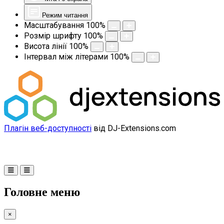
Режим читання
Масштабування
100
%
Розмір шрифту
100
%
Висота лінії
100
%
Інтервал між літерами
100
%
Плагін веб-доступності
від DJ-Extensions.com
Головне меню
×