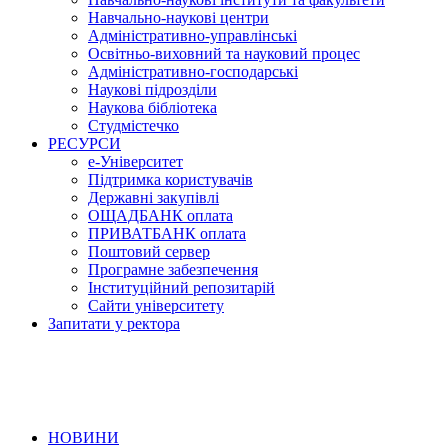
Навчально-наукові центри
Адміністративно-управлінські
Освітньо-виховний та науковий процес
Адміністративно-господарські
Наукові підрозділи
Наукова бібліотека
Студмістечко
РЕСУРСИ
е-Університет
Підтримка користувачів
Державні закупівлі
ОЩАДБАНК оплата
ПРИВАТБАНК оплата
Поштовий сервер
Програмне забезпечення
Інституційний репозитарій
Сайти університету
Запитати у ректора
НОВИНИ