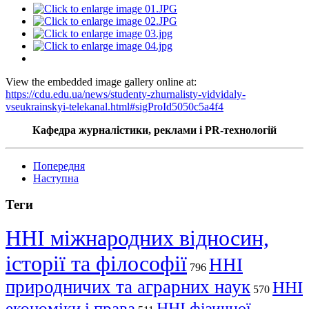
View the embedded image gallery online at:
https://cdu.edu.ua/news/studenty-zhurnalisty-vidvidaly-
vseukrainskyi-telekanal.html#sigProId5050c5a4f4
Кафедра журналістики, реклами і PR-технологій
Попередня
Наступна
Теги
ННІ міжнародних відносин,
історії та філософії
ННІ
796
природничих та аграрних наук
ННІ
570
економіки і права
ННІ фізичної