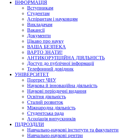
ІНФОРМАЦІЯ
Вступникам
Студентам
Аспірантам і науковцям
Викладачам
Вакансії
Документи
Цікаво про науку
ВАША БЕЗПЕКА
ВАРТО ЗНАТИ!
АНТИКОРУПЦІЙНА ДІЯЛЬНІСТЬ
Доступ до публічної інформації
Телефонний довідник
УНІВЕРСИТЕТ
Портрет ЧНУ
Наукова й інноваційна діяльність
Наукові періодичні видання
Освітня діяльність
Сталий розвиток
Міжнародна діяльність
Студентська рада
Асоціація випускників
ПІДРОЗДІЛИ
Навчально-наукові інститути та факультети
Навчально-наукові центри