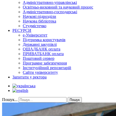
Адміністративно-управлінські
Освітньо-виховний та науковий процес
Адміністративно-господарські
Наукові підрозділи
Наукова бібліотека
Студмістечко
РЕСУРСИ
е-Університет
Підтримка користувачів
Державні закупівлі
ОЩАДБАНК оплата
ПРИВАТБАНК оплата
Поштовий сервер
Програмне забезпечення
Інституційний репозитарій
Сайти університету
Запитати у ректора
Пошук...
Пошук