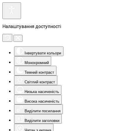
Налаштування доступності
Інвертувати кольори
Монохромний
Темний контраст
Світлий контраст
Низька насиченість
Висока насиченість
Виділити посилання
Виділити заголовки
Читач з екрана