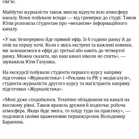
сім’ю.
Майбутні журналісти також змогли відчути всю атмосферу
каналу. Вони побували всюди — від гримерки до студії. Також
Юлія розповіла студентам про «механізм» інформаційного
каналу.
«У нас безперервно йде прямий ефір. Із 6 години ранку й до
опів на першу ночі. Коли є якісь екстрені та важливі новини,
ми залишаємося в ефірі до третьої або навіть до четвертої
ранку. Можна сказати, що наш канал ніколи не спить», —
зауважила Юля Галушка.
На екскурсії побували студенти першого курсу напряму
підготовки «Журналістика» і «Реклама та PR у медіагалузі»,
студенти-журналісти другого курсу та магістранти напряму
підготовки «Журналістика».
«Мені дуже сподобалося. Технічне обладнання на каналі на
високому рівні. Також вразила дружня й водночас робоча
атмосфера. Якщо буде змога, то поїду туди на практику», —
поділився своїми враженнями першокурсник Володимир
Баранник.