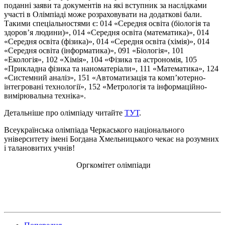
поданні заяви та документів на які вступник за наслідками
участі в Олімпіаді може розраховувати на додаткові бали.
Такими спеціальностями є: 014 «Середня освіта (біологія та
здоров’я людини)», 014 «Середня освіта (математика)», 014
«Середня освіта (фізика)», 014 «Середня освіта (хімія)», 014
«Середня освіта (інформатика)», 091 «Біологія», 101
«Екологія», 102 «Хімія», 104 «Фізика та астрономія, 105
«Прикладна фізика та наноматеріали», 111 «Математика», 124
«Системний аналіз», 151 «Автоматизація та комп’ютерно-
інтегровані технології», 152 «Метрологія та інформаційно-
вимірювальна техніка».
Детальніше про олімпіаду читайте
ТУТ
.
Всеукраїнська олімпіада Черкаського національного
університету імені Богдана Хмельницького чекає на розумних
і талановитих учнів!
Оргкомітет олімпіади