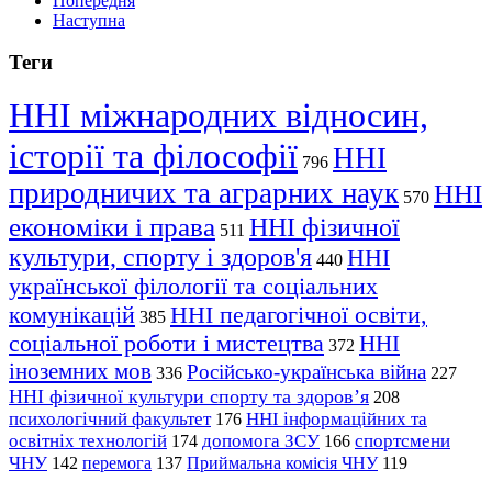
Попередня
Наступна
Теги
ННІ міжнародних відносин,
історії та філософії
ННІ
796
природничих та аграрних наук
ННІ
570
економіки і права
ННІ фізичної
511
культури, спорту і здоров'я
ННІ
440
української філології та соціальних
комунікацій
ННІ педагогічної освіти,
385
соціальної роботи і мистецтва
ННІ
372
іноземних мов
Російсько-українська війна
336
227
ННІ фізичної культури спорту та здоров’я
208
психологічний факультет
ННІ інформаційних та
176
освітніх технологій
допомога ЗСУ
спортсмени
174
166
ЧНУ
перемога
142
137
Приймальна комісія ЧНУ
119