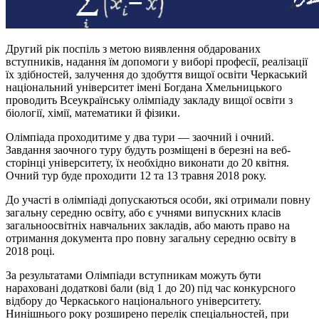
Другий рік поспіль з метою виявлення обдарованих
вступників, надання їм допомоги у виборі професії, реалізації
їх здібностей, залучення до здобуття вищої освіти Черкаський
національний університет імені Богдана Хмельницького
проводить Всеукраїнську олімпіаду закладу вищої освіти з
біології, хімії, математики й фізики.
Олімпіада проходитиме у два тури — заочний і очний.
Завдання заочного туру будуть розміщені в березні на веб-
сторінці університету, їх необхідно виконати до 20 квітня.
Очний тур буде проходити 12 та 13 травня 2018 року.
До участі в олімпіаді допускаються особи, які отримали повну
загальну середню освіту, або є учнями випускних класів
загальноосвітніх навчальних закладів, або мають право на
отримання документа про повну загальну середню освіту в
2018 році.
За результатами Олімпіади вступникам можуть бути
нараховані додаткові бали (від 1 до 20) під час конкурсного
відбору до Черкаського національного університету.
Нинішнього року розширено перелік спеціальностей, при