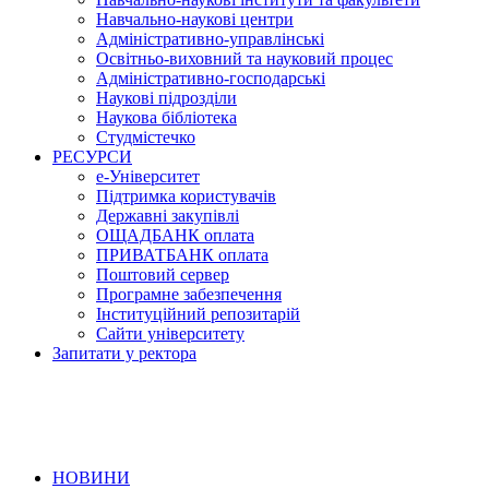
Навчально-наукові центри
Адміністративно-управлінські
Освітньо-виховний та науковий процес
Адміністративно-господарські
Наукові підрозділи
Наукова бібліотека
Студмістечко
РЕСУРСИ
е-Університет
Підтримка користувачів
Державні закупівлі
ОЩАДБАНК оплата
ПРИВАТБАНК оплата
Поштовий сервер
Програмне забезпечення
Інституційний репозитарій
Сайти університету
Запитати у ректора
НОВИНИ