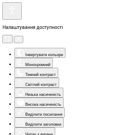
Налаштування доступності
Інвертувати кольори
Монохромний
Темний контраст
Світлий контраст
Низька насиченість
Висока насиченість
Виділити посилання
Виділити заголовки
Читач з екрана