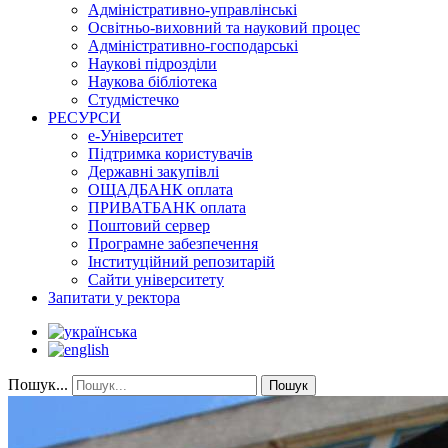
Адміністративно-управлінські
Освітньо-виховний та науковий процес
Адміністративно-господарські
Наукові підрозділи
Наукова бібліотека
Студмістечко
РЕСУРСИ
е-Університет
Підтримка користувачів
Державні закупівлі
ОЩАДБАНК оплата
ПРИВАТБАНК оплата
Поштовий сервер
Програмне забезпечення
Інституційний репозитарій
Сайти університету
Запитати у ректора
Пошук...
Пошук