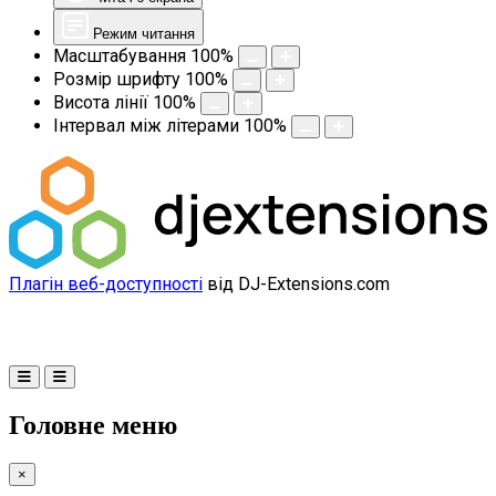
Режим читання
Масштабування
100
%
Розмір шрифту
100
%
Висота лінії
100
%
Інтервал між літерами
100
%
Плагін веб-доступності
від DJ-Extensions.com
Головне меню
×