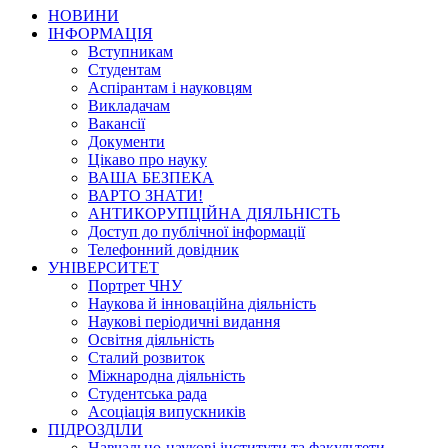
НОВИНИ
ІНФОРМАЦІЯ
Вступникам
Студентам
Аспірантам і науковцям
Викладачам
Вакансії
Документи
Цікаво про науку
ВАША БЕЗПЕКА
ВАРТО ЗНАТИ!
АНТИКОРУПЦІЙНА ДІЯЛЬНІСТЬ
Доступ до публічної інформації
Телефонний довідник
УНІВЕРСИТЕТ
Портрет ЧНУ
Наукова й інноваційна діяльність
Наукові періодичні видання
Освітня діяльність
Сталий розвиток
Міжнародна діяльність
Студентська рада
Асоціація випускників
ПІДРОЗДІЛИ
Навчально-наукові інститути та факультети