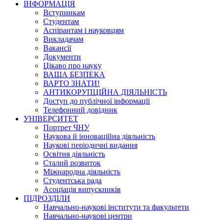
ІНФОРМАЦІЯ
Вступникам
Студентам
Аспірантам і науковцям
Викладачам
Вакансії
Документи
Цікаво про науку
ВАША БЕЗПЕКА
ВАРТО ЗНАТИ!
АНТИКОРУПЦІЙНА ДІЯЛЬНІСТЬ
Доступ до публічної інформації
Телефонний довідник
УНІВЕРСИТЕТ
Портрет ЧНУ
Наукова й інноваційна діяльність
Наукові періодичні видання
Освітня діяльність
Сталий розвиток
Міжнародна діяльність
Студентська рада
Асоціація випускників
ПІДРОЗДІЛИ
Навчально-наукові інститути та факультети
Навчально-наукові центри