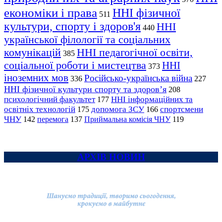
економіки і права
ННІ фізичної
511
культури, спорту і здоров'я
ННІ
440
української філології та соціальних
комунікацій
ННІ педагогічної освіти,
385
соціальної роботи і мистецтва
ННІ
373
іноземних мов
Російсько-українська війна
336
227
ННІ фізичної культури спорту та здоров’я
208
психологічний факультет
ННІ інформаційних та
177
освітніх технологій
допомога ЗСУ
спортсмени
175
166
ЧНУ
перемога
142
137
Приймальна комісія ЧНУ
119
АРХІВ НОВИН