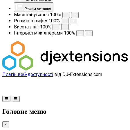
Режим читання
Масштабування
100
%
Розмір шрифту
100
%
Висота лінії
100
%
Інтервал між літерами
100
%
Плагін веб-доступності
від DJ-Extensions.com
Головне меню
×