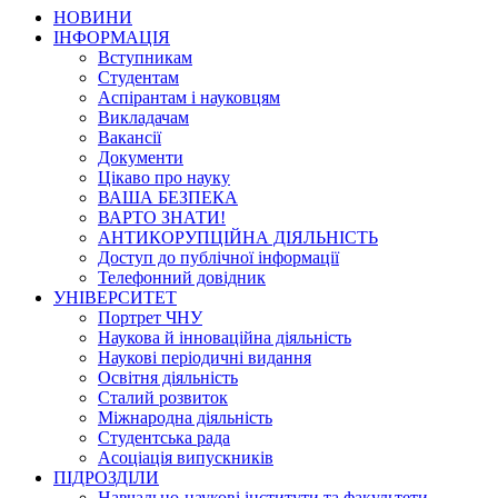
НОВИНИ
ІНФОРМАЦІЯ
Вступникам
Студентам
Аспірантам і науковцям
Викладачам
Вакансії
Документи
Цікаво про науку
ВАША БЕЗПЕКА
ВАРТО ЗНАТИ!
АНТИКОРУПЦІЙНА ДІЯЛЬНІСТЬ
Доступ до публічної інформації
Телефонний довідник
УНІВЕРСИТЕТ
Портрет ЧНУ
Наукова й інноваційна діяльність
Наукові періодичні видання
Освітня діяльність
Сталий розвиток
Міжнародна діяльність
Студентська рада
Асоціація випускників
ПІДРОЗДІЛИ
Навчально-наукові інститути та факультети