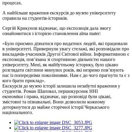
процесах.
А найбільше враження екскурсія до музею університету
справила на студентів-істориків.
Сергій Крикунов відзначає, що експозиція дала змогу
ознайомитися з історією становлення alma mater:
«Було приємно дізнатися про видатних людей, які працювали
в університеті. Привернули увагу стелажі, які розповідали про
викладачів-учасників Другої Світової війни. Інформативною є
експозиція, пов’язана зі спортивною діяльністю нашого
університету. Мені, як майбутньому історику, було цікаво
розглядати світлини минулих років, які незримо пов’язують
нас із попередніми поколіннями. Нам є до чого прагнути та є з
кого брати приклад».
Екскурсія до музею історії залишила незабутні враження у
студентів. Роман Шаповал, першокурсник ННІ
економіки і права, відзначає, що розповіді були цікаві,
змістовні та пізнавальні. Вони дозволили кожному
доторкнутися до майже сторічної історії Черкаського
національного.