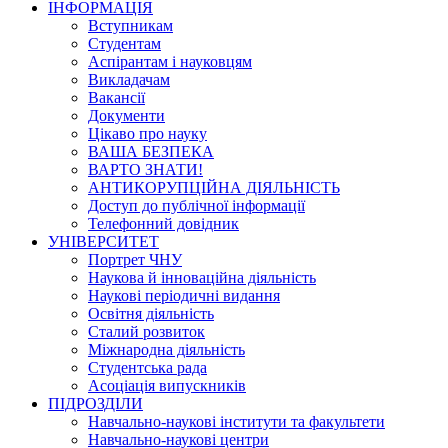
ІНФОРМАЦІЯ
Вступникам
Студентам
Аспірантам і науковцям
Викладачам
Вакансії
Документи
Цікаво про науку
ВАША БЕЗПЕКА
ВАРТО ЗНАТИ!
АНТИКОРУПЦІЙНА ДІЯЛЬНІСТЬ
Доступ до публічної інформації
Телефонний довідник
УНІВЕРСИТЕТ
Портрет ЧНУ
Наукова й інноваційна діяльність
Наукові періодичні видання
Освітня діяльність
Сталий розвиток
Міжнародна діяльність
Студентська рада
Асоціація випускників
ПІДРОЗДІЛИ
Навчально-наукові інститути та факультети
Навчально-наукові центри