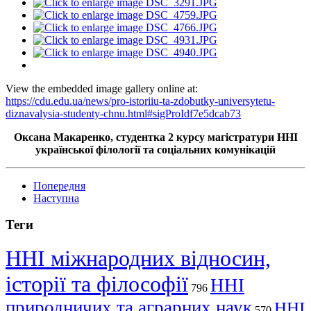
View the embedded image gallery online at:
https://cdu.edu.ua/news/pro-istoriiu-ta-zdobutky-universytetu-
diznavalysia-studenty-chnu.html#sigProIdf7e5dcab73
Оксана Макаренко, студентка 2 курсу магістратури ННІ
української філології та соціальних комунікацій
Попередня
Наступна
Теги
ННІ міжнародних відносин,
історії та філософії
ННІ
796
природничих та аграрних наук
ННІ
570