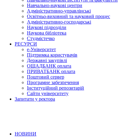
Навчально-наукові центри
Адміністративно-управлінські
Освітньо-виховний та науковий процес
Адміністративно-господарські
Наукові підрозділи
Наукова бібліотека
Студмістечко
РЕСУРСИ
е-Університет
Підтримка користувачів
Державні закупівлі
ОЩАДБАНК оплата
ПРИВАТБАНК оплата
Поштовий сервер
Програмне забезпечення
Інституційний репозитарій
Сайти університету
Запитати у ректора
НОВИНИ