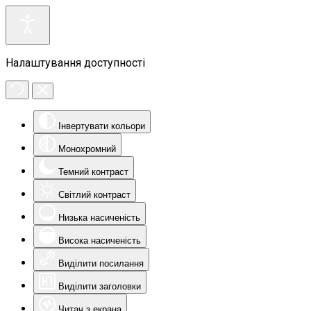
Налаштування доступності
Інвертувати кольори
Монохромний
Темний контраст
Світлий контраст
Низька насиченість
Висока насиченість
Виділити посилання
Виділити заголовки
Читач з екрана