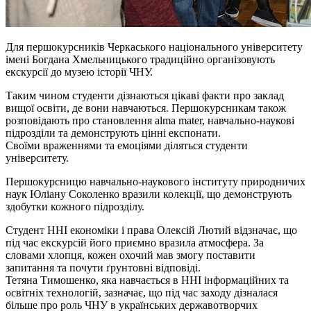
Для першокурсників Черкаського національного університету
імені Богдана Хмельницького традиційно організовують
екскурсії до музею історії ЧНУ.
Таким чином студенти дізнаються цікаві факти про заклад
вищої освіти, де вони навчаються. Першокурсникам також
розповідають про становлення alma mater, навчально-наукові
підрозділи та демонструють цінні експонати.
Своїми враженнями та емоціями діляться студенти
університету.
Першокурсницю навчально-наукового інституту природничих
наук Юліану Соколенко вразили колекції, що демонструють
здобутки кожного підрозділу.
Студент ННІ економіки і права Олексій Лютий відзначає, що
під час екскурсій його приємно вразила атмосфера. За
словами хлопця, кожен охочий мав змогу поставити
запитання та почути ґрунтовні відповіді.
Тетяна Тимошенко, яка навчається в ННІ інформаційних та
освітніх технологій, зазначає, що під час заходу дізналася
більше про роль ЧНУ в українських державотворчих