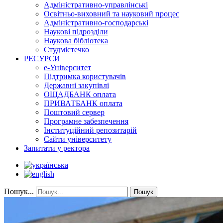
Адміністративно-управлінські
Освітньо-виховний та науковий процес
Адміністративно-господарські
Наукові підрозділи
Наукова бібліотека
Студмістечко
РЕСУРСИ
е-Університет
Підтримка користувачів
Державні закупівлі
ОЩАДБАНК оплата
ПРИВАТБАНК оплата
Поштовий сервер
Програмне забезпечення
Інституційний репозитарій
Сайти університету
Запитати у ректора
Пошук...
Пошук