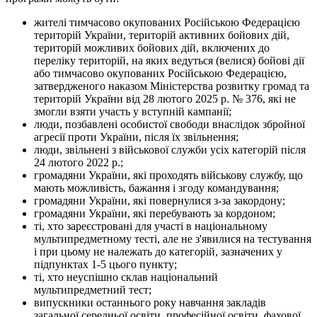
жителі тимчасово окупованих Російською Федерацією
територій України, територій активних бойових дій,
територій можливих бойових дій, включених до
переліку територій, на яких ведуться (велися) бойові дії
або тимчасово окупованих Російською Федерацією,
затвердженого наказом Міністерства розвитку громад та
територій України від 28 лютого 2025 р. № 376, які не
змогли взяти участь у вступній кампанії;
люди, позбавлені особистої свободи внаслідок збройної
агресії проти України, після їх звільнення;
люди, звільнені з військової служби усіх категорій після
24 лютого 2022 р.;
громадяни України, які проходять військову службу, що
мають можливість, бажання і згоду командування;
громадяни України, які повернулися з-за закордону;
громадяни України, які перебувають за кордоном;
ті, хто зареєстровані для участі в національному
мультипредметному тесті, але не з'явилися на тестування
і при цьому не належать до категорій, зазначених у
підпунктах 1-5 цього пункту;
ті, хто неуспішно склав національний
мультипредметний тест;
випускники останнього року навчання закладів
загальної середньої освіти, професійної освіти, фахової