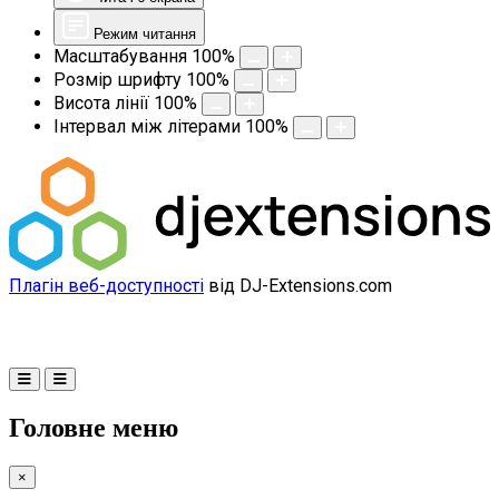
Режим читання
Масштабування
100
%
Розмір шрифту
100
%
Висота лінії
100
%
Інтервал між літерами
100
%
Плагін веб-доступності
від DJ-Extensions.com
Головне меню
×