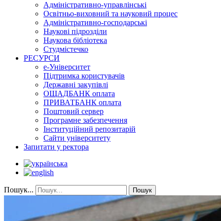
Адміністративно-управлінські
Освітньо-виховний та науковий процес
Адміністративно-господарські
Наукові підрозділи
Наукова бібліотека
Студмістечко
РЕСУРСИ
е-Університет
Підтримка користувачів
Державні закупівлі
ОЩАДБАНК оплата
ПРИВАТБАНК оплата
Поштовий сервер
Програмне забезпечення
Інституційний репозитарій
Сайти університету
Запитати у ректора
Пошук...
Пошук