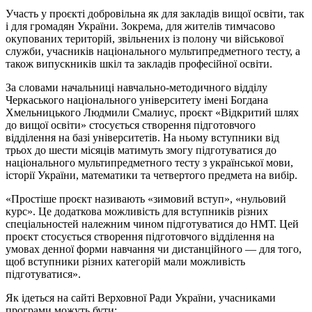
Участь у проєкті добровільна як для закладів вищої освіти, так
і для громадян України. Зокрема, для жителів тимчасово
окупованих територій, звільнених із полону чи військової
служби, учасників національного мультипредметного тесту, а
також випускників шкіл та закладів професійної освіти.
За словами начальниці навчально-методичного відділу
Черкаського національного університету імені Богдана
Хмельницького Людмили Смалиус, проєкт «Відкритий шлях
до вищої освіти» стосується створення підготовчого
відділення на базі університетів. На ньому вступники від
трьох до шести місяців матимуть змогу підготуватися до
національного мультипредметного тесту з української мови,
історії України, математики та четвертого предмета на вибір.
«Простіше проєкт називають «зимовий вступ», «нульовий
курс». Це додаткова можливість для вступників різних
спеціальностей належним чином підготуватися до НМТ. Цей
проєкт стосується створення підготовчого відділення на
умовах денної форми навчання чи дистанційного — для того,
щоб вступники різних категорій мали можливість
підготуватися».
Як ідеться на сайті Верховної Ради України, учасниками
програми можуть бути: