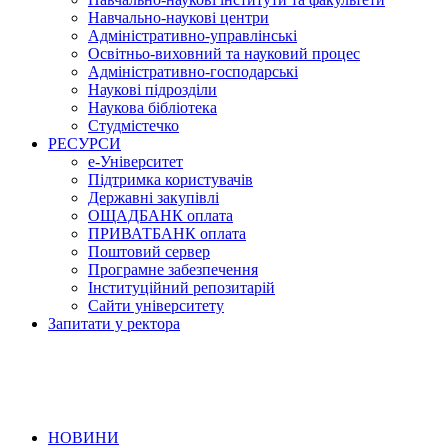
Навчально-наукові центри
Адміністративно-управлінські
Освітньо-виховний та науковий процес
Адміністративно-господарські
Наукові підрозділи
Наукова бібліотека
Студмістечко
РЕСУРСИ
е-Університет
Підтримка користувачів
Державні закупівлі
ОЩАДБАНК оплата
ПРИВАТБАНК оплата
Поштовий сервер
Програмне забезпечення
Інституційний репозитарій
Сайти університету
Запитати у ректора
НОВИНИ