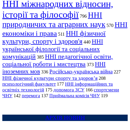
ННІ міжнародних відносин,
історії та філософії
ННІ
796
природничих та аграрних наук
ННІ
570
економіки і права
ННІ фізичної
511
культури, спорту і здоров'я
ННІ
440
української філології та соціальних
комунікацій
ННІ педагогічної освіти,
385
соціальної роботи і мистецтва
ННІ
373
іноземних мов
Російсько-українська війна
336
227
ННІ фізичної культури спорту та здоров’я
208
психологічний факультет
ННІ інформаційних та
177
освітніх технологій
допомога ЗСУ
спортсмени
175
166
ЧНУ
перемога
142
137
Приймальна комісія ЧНУ
119
АРХІВ НОВИН