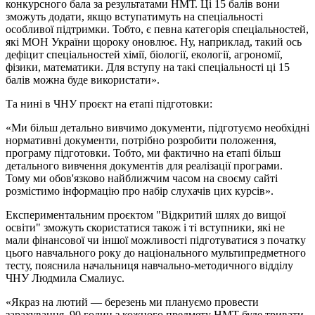
конкурсного бала за результатами НМТ. Ці 15 балів вони
зможуть додати, якщо вступатимуть на спеціальності
особливої підтримки. Тобто, є певна категорія спеціальностей,
які МОН України щороку оновлює. Ну, наприклад, такий ось
дефіцит спеціальностей хімії, біології, екології, агрономії,
фізики, математики. Для вступу на такі спеціальності ці 15
балів можна буде використати».
Та нині в ЧНУ проєкт на етапі підготовки:
«Ми більш детально вивчимо документи, підготуємо необхідні
нормативні документи, потрібно розробити положення,
програму підготовки. Тобто, ми фактично на етапі більш
детального вивчення документів для реалізації програми.
Тому ми обов'язково найближчим часом на своєму сайті
розмістимо інформацію про набір слухачів цих курсів».
Експериментальним проєктом "Відкритий шлях до вищої
освіти" зможуть скористатися також і ті вступники, які не
мали фінансової чи іншої можливості підготуватися з початку
цього навчального року до національного мультипредметного
тесту, пояснила начальниця навчально-методичного відділу
ЧНУ Людмила Смалиус.
«Якраз на лютий — березень ми плануємо провести
зарахування. 90 годин з кожного предмету НМТ буде тривати