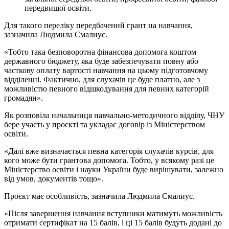
передвищої освіти.
Для такого переліку передбачений грант на навчання,
зазначила Людмила Смалиус.
«Тобто така безповоротна фінансова допомога коштом
державного бюджету, яка буде забезпечувати повну або
часткову оплату вартості навчання на цьому підготовчому
відділенні. Фактично, для слухачів це буде платно, але з
можливістю певного відшкодування для певних категорій
громадян».
Як розповіла начальниця навчально-методичного відділу, ЧНУ
бере участь у проєкті та укладає договір із Міністерством
освіти.
«Далі вже визначається певна категорія слухачів курсів, для
кого може бути грантова допомога. Тобто, у всякому разі це
Міністерство освіти і науки України буде вирішувати, залежно
від умов, документів тощо».
Проєкт має особливість, зазначила Людмила Смалиус.
«Після завершення навчання вступники матимуть можливість
отримати сертифікат на 15 балів, і ці 15 балів будуть додані до