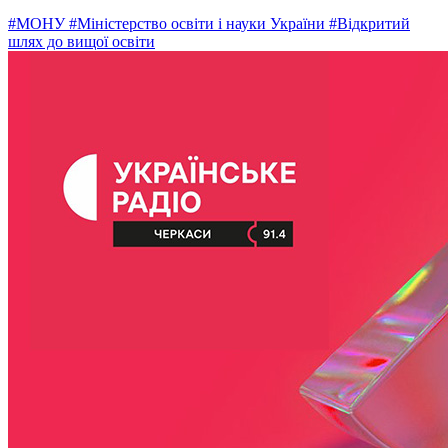
#МОНУ
#Міністерство освіти і науки України
#Відкритий
шлях до вищої освіти