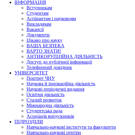
ІНФОРМАЦІЯ
Вступникам
Студентам
Аспірантам і науковцям
Викладачам
Вакансії
Документи
Цікаво про науку
ВАША БЕЗПЕКА
ВАРТО ЗНАТИ!
АНТИКОРУПЦІЙНА ДІЯЛЬНІСТЬ
Доступ до публічної інформації
Телефонний довідник
УНІВЕРСИТЕТ
Портрет ЧНУ
Наукова й інноваційна діяльність
Наукові періодичні видання
Освітня діяльність
Сталий розвиток
Міжнародна діяльність
Студентська рада
Асоціація випускників
ПІДРОЗДІЛИ
Навчально-наукові інститути та факультети
Навчально-наукові центри