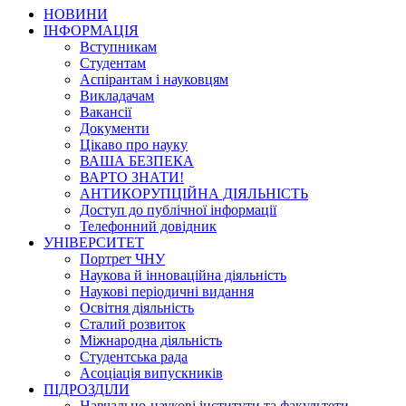
НОВИНИ
ІНФОРМАЦІЯ
Вступникам
Студентам
Аспірантам і науковцям
Викладачам
Вакансії
Документи
Цікаво про науку
ВАША БЕЗПЕКА
ВАРТО ЗНАТИ!
АНТИКОРУПЦІЙНА ДІЯЛЬНІСТЬ
Доступ до публічної інформації
Телефонний довідник
УНІВЕРСИТЕТ
Портрет ЧНУ
Наукова й інноваційна діяльність
Наукові періодичні видання
Освітня діяльність
Сталий розвиток
Міжнародна діяльність
Студентська рада
Асоціація випускників
ПІДРОЗДІЛИ
Навчально-наукові інститути та факультети