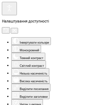
Налаштування доступності
Інвертувати кольори
Монохромний
Темний контраст
Світлий контраст
Низька насиченість
Висока насиченість
Виділити посилання
Виділити заголовки
Читач з екрана