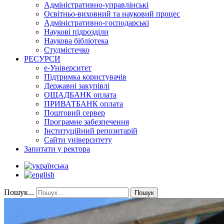
Адміністративно-управлінські
Освітньо-виховний та науковий процес
Адміністративно-господарські
Наукові підрозділи
Наукова бібліотека
Студмістечко
РЕСУРСИ
е-Університет
Підтримка користувачів
Державні закупівлі
ОЩАДБАНК оплата
ПРИВАТБАНК оплата
Поштовий сервер
Програмне забезпечення
Інституційний репозитарій
Сайти університету
Запитати у ректора
Пошук...
Пошук