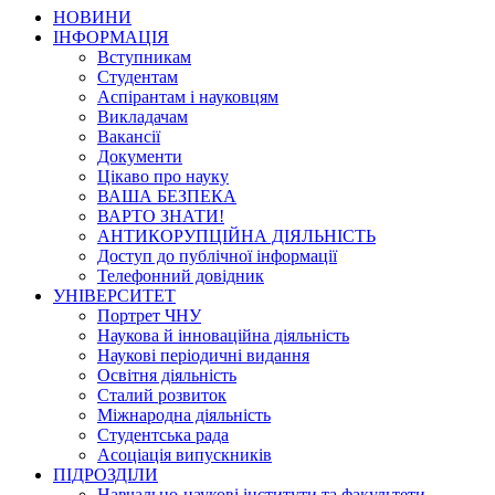
НОВИНИ
ІНФОРМАЦІЯ
Вступникам
Студентам
Аспірантам і науковцям
Викладачам
Вакансії
Документи
Цікаво про науку
ВАША БЕЗПЕКА
ВАРТО ЗНАТИ!
АНТИКОРУПЦІЙНА ДІЯЛЬНІСТЬ
Доступ до публічної інформації
Телефонний довідник
УНІВЕРСИТЕТ
Портрет ЧНУ
Наукова й інноваційна діяльність
Наукові періодичні видання
Освітня діяльність
Сталий розвиток
Міжнародна діяльність
Студентська рада
Асоціація випускників
ПІДРОЗДІЛИ
Навчально-наукові інститути та факультети