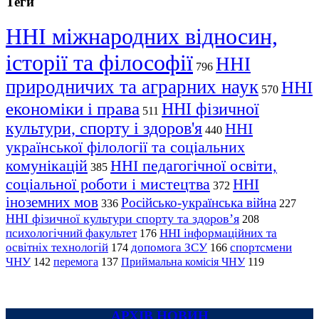
Теги
ННІ міжнародних відносин,
історії та філософії
ННІ
796
природничих та аграрних наук
ННІ
570
економіки і права
ННІ фізичної
511
культури, спорту і здоров'я
ННІ
440
української філології та соціальних
комунікацій
ННІ педагогічної освіти,
385
соціальної роботи і мистецтва
ННІ
372
іноземних мов
Російсько-українська війна
336
227
ННІ фізичної культури спорту та здоров’я
208
психологічний факультет
ННІ інформаційних та
176
освітніх технологій
допомога ЗСУ
спортсмени
174
166
ЧНУ
перемога
142
137
Приймальна комісія ЧНУ
119
АРХІВ НОВИН