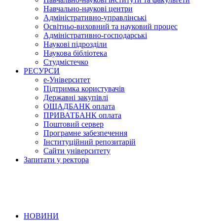
Навчально-наукові центри
Адміністративно-управлінські
Освітньо-виховний та науковий процес
Адміністративно-господарські
Наукові підрозділи
Наукова бібліотека
Студмістечко
РЕСУРСИ
е-Університет
Підтримка користувачів
Державні закупівлі
ОЩАДБАНК оплата
ПРИВАТБАНК оплата
Поштовий сервер
Програмне забезпечення
Інституційний репозитарій
Сайти університету
Запитати у ректора
НОВИНИ