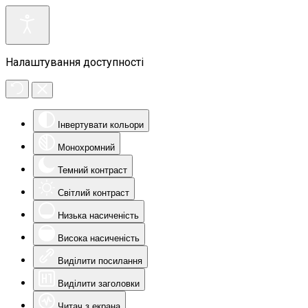
Налаштування доступності
Інвертувати кольори
Монохромний
Темний контраст
Світлий контраст
Низька насиченість
Висока насиченість
Виділити посилання
Виділити заголовки
Читач з екрана