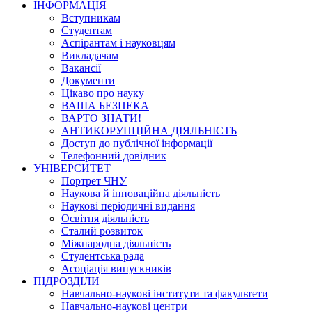
ІНФОРМАЦІЯ
Вступникам
Студентам
Аспірантам і науковцям
Викладачам
Вакансії
Документи
Цікаво про науку
ВАША БЕЗПЕКА
ВАРТО ЗНАТИ!
АНТИКОРУПЦІЙНА ДІЯЛЬНІСТЬ
Доступ до публічної інформації
Телефонний довідник
УНІВЕРСИТЕТ
Портрет ЧНУ
Наукова й інноваційна діяльність
Наукові періодичні видання
Освітня діяльність
Сталий розвиток
Міжнародна діяльність
Студентська рада
Асоціація випускників
ПІДРОЗДІЛИ
Навчально-наукові інститути та факультети
Навчально-наукові центри