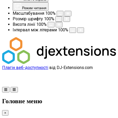
Режим читання
Масштабування
100
%
Розмір шрифту
100
%
Висота лінії
100
%
Інтервал між літерами
100
%
Плагін веб-доступності
від DJ-Extensions.com
Головне меню
×