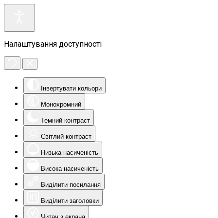
Налаштування доступності
Інвертувати кольори
Монохромний
Темний контраст
Світлий контраст
Низька насиченість
Висока насиченість
Виділити посилання
Виділити заголовки
Читач з екрана