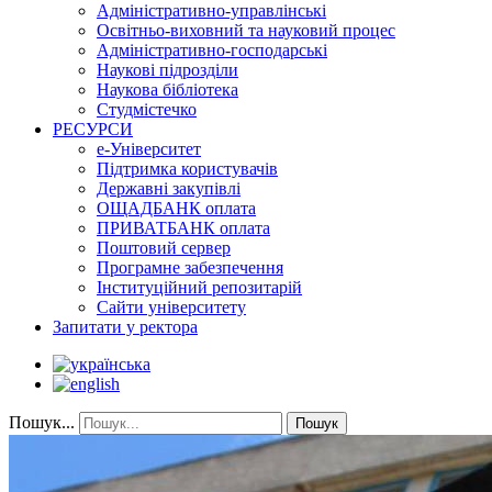
Адміністративно-управлінські
Освітньо-виховний та науковий процес
Адміністративно-господарські
Наукові підрозділи
Наукова бібліотека
Студмістечко
РЕСУРСИ
е-Університет
Підтримка користувачів
Державні закупівлі
ОЩАДБАНК оплата
ПРИВАТБАНК оплата
Поштовий сервер
Програмне забезпечення
Інституційний репозитарій
Сайти університету
Запитати у ректора
Пошук...
Пошук