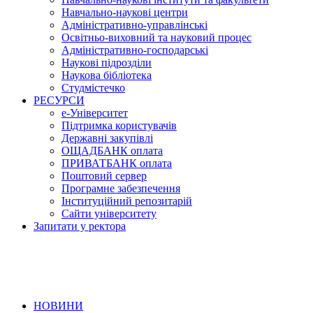
Навчально-наукові центри
Адміністративно-управлінські
Освітньо-виховний та науковий процес
Адміністративно-господарські
Наукові підрозділи
Наукова бібліотека
Студмістечко
РЕСУРСИ
е-Університет
Підтримка користувачів
Державні закупівлі
ОЩАДБАНК оплата
ПРИВАТБАНК оплата
Поштовий сервер
Програмне забезпечення
Інституційний репозитарій
Сайти університету
Запитати у ректора
НОВИНИ