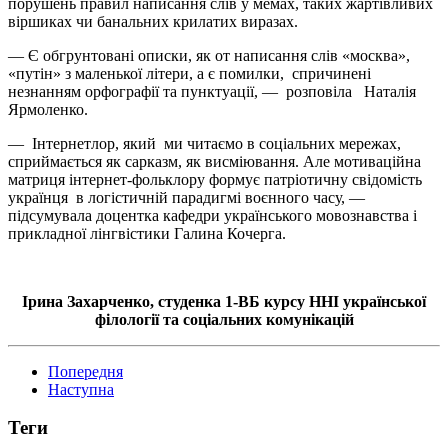
порушень правил написання слів у мемах, таких жартівливих
віршиках чи банальних крилатих виразах.
— Є обгрунтовані описки, як от написання слів «москва»,
«путін» з маленької літери, а є помилки, спричинені
незнанням орфографії та пунктуації, — розповіла Наталія
Ярмоленко.
— Інтернетлор, який ми читаємо в соціальних мережах,
сприймається як сарказм, як висміювання. Але мотиваційна
матриця інтернет-фольклору формує патріотичну свідомість
українця в логістичній парадигмі воєнного часу, —
підсумувала доцентка кафедри українського мовознавства і
прикладної лінгвістики Галина Кочерга.
Ірина Захарченко, студенка 1-ВБ курсу ННІ української
філології та соціальних комунікацій
Попередня
Наступна
Теги