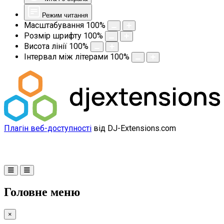
Режим читання
Масштабування
100
%
Розмір шрифту
100
%
Висота лінії
100
%
Інтервал між літерами
100
%
Плагін веб-доступності
від DJ-Extensions.com
Головне меню
×