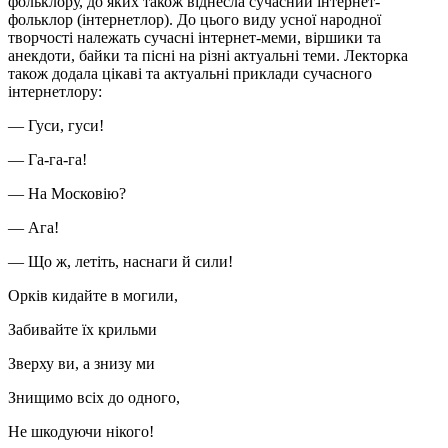
фольклору, до яких також віднесла сучасний інтернет-
фольклор (інтернетлор). До цього виду усної народної
творчості належать сучасні інтернет-меми, віршики та
анекдоти, байки та пісні на різні актуальні теми. Лекторка
також додала цікаві та актуальні приклади сучасного
інтернетлору:
— Гуси, гуси!
— Га-га-га!
— На Московію?
— Ага!
— Що ж, летіть, наснаги й сили!
Орків кидайте в могили,
Забивайте їх крильми
Зверху ви, а знизу ми
Знищимо всіх до одного,
Не шкодуючи нікого!