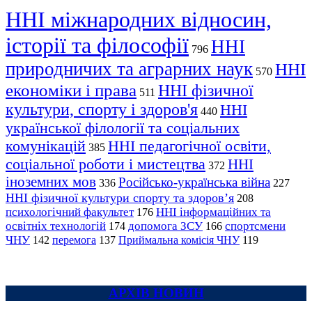
ННІ міжнародних відносин,
історії та філософії
ННІ
796
природничих та аграрних наук
ННІ
570
економіки і права
ННІ фізичної
511
культури, спорту і здоров'я
ННІ
440
української філології та соціальних
комунікацій
ННІ педагогічної освіти,
385
соціальної роботи і мистецтва
ННІ
372
іноземних мов
Російсько-українська війна
336
227
ННІ фізичної культури спорту та здоров’я
208
психологічний факультет
ННІ інформаційних та
176
освітніх технологій
допомога ЗСУ
спортсмени
174
166
ЧНУ
перемога
142
137
Приймальна комісія ЧНУ
119
АРХІВ НОВИН