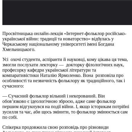
Просвітницька онлайн-лекція «Інтернет-фольклор російсько-
української війни: традиції та новаторство» відбулась у
Черкаському національному університеті імені Богдана
Хмельницького.
Усі охочі студенти, аспіранти й науковці, кому цікава ця тема,
змогли послухати лекторку — докторку філологічних наук,
професорку кафедри української літератури та
компаративістики Наталію Ярмоленко. Вона розповіла про
особливості та незвичність фольклору як традиційного, так і
сучасного:
— Сучасний фольклор вільний і некерований. Він
обов’язково є ідеологічною зброєю, адже саме фольклор
першим відгукнувся на події війни. І, якщо історикам потрібні
зусилля та час, аби щось змінити, то фольклор змінюється сам
по собі.
Спікерка продовжила свою розповідь про різновиди