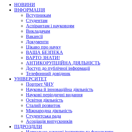
НОВИНИ
ІНФОРМАЦІЯ
Вступникам
Студентам
Аспірантам і науковцям
Викладачам
Вакансії
Документи
Цікаво про науку
ВАША БЕЗПЕКА
ВАРТО ЗНАТИ!
АНТИКОРУПЦІЙНА ДІЯЛЬНІСТЬ
Доступ до публічної інформації
Телефонний довідник
УНІВЕРСИТЕТ
Портрет ЧНУ
Наукова й інноваційна діяльність
Наукові періодичні видання
Освітня діяльність
Сталий розвиток
Міжнародна діяльність
Студентська рада
Асоціація випускників
ПІДРОЗДІЛИ
Навчально-наукові інститути та факультети