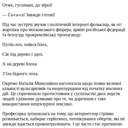
Отже, гусоньки, до зброї!
— Га-га-га! Завжди готові!
Під час зустрічі звучав і політичній інтернет-фольклор, як от:
жартики про московського фюрера, армію російської федерації
та безлузду прокремлівську пропаганду:
Путін-лох, наївся блох,
Сів під дерево і здох.
А на дереві блоха
З’їла бідного лоха.
Окремо Наталія Миколаївна наголосила щодо появи великої
кількості вульгаризмів та нецензурщини від початку воєнних
дій. Це спричинило протистояння у суспільстві двох верств
людей з різними думками про те, чи доречним є таке
використання нецензурної лексики.
Професорка зупинилась на тому, що інтернетлор стрімко
розвивається, набирає серйозних, неочікуваних обертів, які не
завжди вдається проконтролювати. І це часто стає причиною