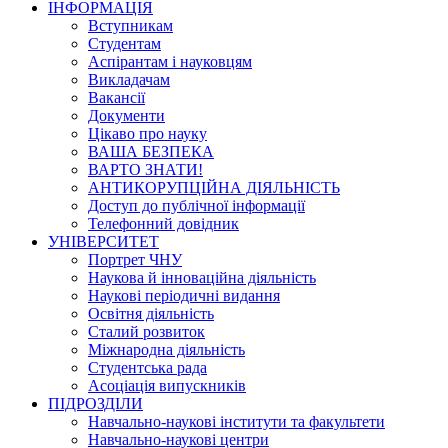
ІНФОРМАЦІЯ
Вступникам
Студентам
Аспірантам і науковцям
Викладачам
Вакансії
Документи
Цікаво про науку
ВАША БЕЗПЕКА
ВАРТО ЗНАТИ!
АНТИКОРУПЦІЙНА ДІЯЛЬНІСТЬ
Доступ до публічної інформації
Телефонний довідник
УНІВЕРСИТЕТ
Портрет ЧНУ
Наукова й інноваційна діяльність
Наукові періодичні видання
Освітня діяльність
Сталий розвиток
Міжнародна діяльність
Студентська рада
Асоціація випускників
ПІДРОЗДІЛИ
Навчально-наукові інститути та факультети
Навчально-наукові центри