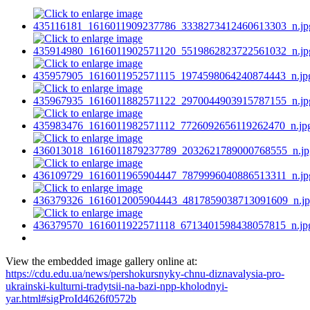
View the embedded image gallery online at:
https://cdu.edu.ua/news/pershokursnyky-chnu-diznavalysia-pro-
ukrainski-kulturni-tradytsii-na-bazi-npp-kholodnyi-
yar.html#sigProId4626f0572b