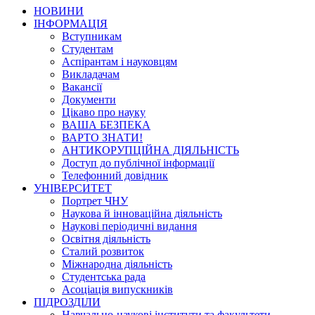
НОВИНИ
ІНФОРМАЦІЯ
Вступникам
Студентам
Аспірантам і науковцям
Викладачам
Вакансії
Документи
Цікаво про науку
ВАША БЕЗПЕКА
ВАРТО ЗНАТИ!
АНТИКОРУПЦІЙНА ДІЯЛЬНІСТЬ
Доступ до публічної інформації
Телефонний довідник
УНІВЕРСИТЕТ
Портрет ЧНУ
Наукова й інноваційна діяльність
Наукові періодичні видання
Освітня діяльність
Сталий розвиток
Міжнародна діяльність
Студентська рада
Асоціація випускників
ПІДРОЗДІЛИ
Навчально-наукові інститути та факультети