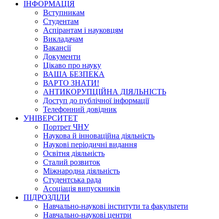
ІНФОРМАЦІЯ
Вступникам
Студентам
Аспірантам і науковцям
Викладачам
Вакансії
Документи
Цікаво про науку
ВАША БЕЗПЕКА
ВАРТО ЗНАТИ!
АНТИКОРУПЦІЙНА ДІЯЛЬНІСТЬ
Доступ до публічної інформації
Телефонний довідник
УНІВЕРСИТЕТ
Портрет ЧНУ
Наукова й інноваційна діяльність
Наукові періодичні видання
Освітня діяльність
Сталий розвиток
Міжнародна діяльність
Студентська рада
Асоціація випускників
ПІДРОЗДІЛИ
Навчально-наукові інститути та факультети
Навчально-наукові центри