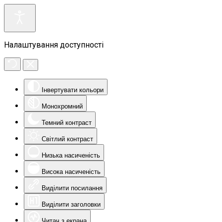
Налаштування доступності
Інвертувати кольори
Монохромний
Темний контраст
Світлий контраст
Низька насиченість
Висока насиченість
Виділити посилання
Виділити заголовки
Читач з екрана