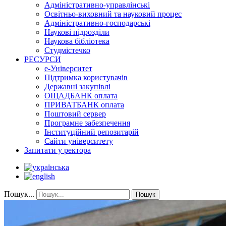
Адміністративно-управлінські
Освітньо-виховний та науковий процес
Адміністративно-господарські
Наукові підрозділи
Наукова бібліотека
Студмістечко
РЕСУРСИ
е-Університет
Підтримка користувачів
Державні закупівлі
ОЩАДБАНК оплата
ПРИВАТБАНК оплата
Поштовий сервер
Програмне забезпечення
Інституційний репозитарій
Сайти університету
Запитати у ректора
Пошук...
Пошук