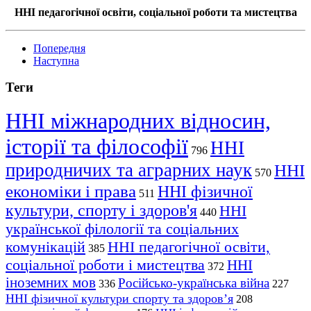
ННІ педагогічної освіти, соціальної роботи та мистецтва
Попередня
Наступна
Теги
ННІ міжнародних відносин,
історії та філософії
ННІ
796
природничих та аграрних наук
ННІ
570
економіки і права
ННІ фізичної
511
культури, спорту і здоров'я
ННІ
440
української філології та соціальних
комунікацій
ННІ педагогічної освіти,
385
соціальної роботи і мистецтва
ННІ
372
іноземних мов
Російсько-українська війна
336
227
ННІ фізичної культури спорту та здоров’я
208