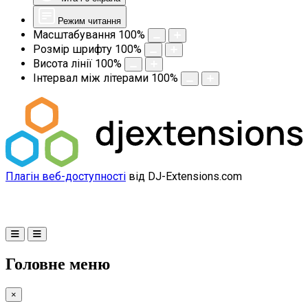
Режим читання
Масштабування
100
%
Розмір шрифту
100
%
Висота лінії
100
%
Інтервал між літерами
100
%
Плагін веб-доступності
від DJ-Extensions.com
Головне меню
×