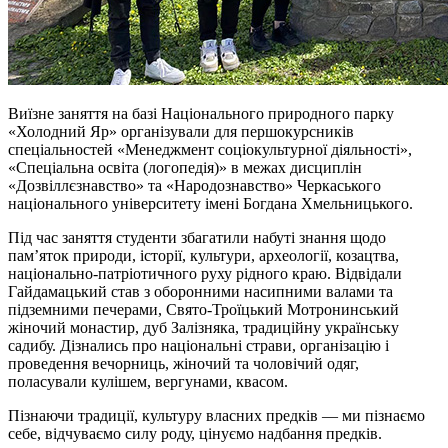
Виїзне заняття на базі Національного природного парку
«Холодний Яр» організували для першокурсників
спеціальностей «Менеджмент соціокультурної діяльності»,
«Спеціальна освіта (логопедія)» в межах дисциплін
«Дозвіллєзнавство» та «Народознавство» Черкаського
національного університету імені Богдана Хмельницького.
Під час заняття студенти збагатили набуті знання щодо
пам’яток природи, історії, культури, археології, козацтва,
національно-патріотичного руху рідного краю. Відвідали
Гайдамацький став з оборонними насипними валами та
підземними печерами, Свято-Троїцький Мотронинський
жіночий монастир, дуб Залізняка, традиційну українську
садибу. Дізнались про національні страви, організацію і
проведення вечорниць, жіночий та чоловічий одяг,
поласували кулішем, вергунами, квасом.
Пізнаючи традиції, культуру власних предків — ми пізнаємо
себе, відчуваємо силу роду, цінуємо надбання предків.