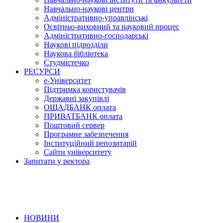
Навчально-наукові центри
Адміністративно-управлінські
Освітньо-виховний та науковий процес
Адміністративно-господарські
Наукові підрозділи
Наукова бібліотека
Студмістечко
РЕСУРСИ
е-Університет
Підтримка користувачів
Державні закупівлі
ОЩАДБАНК оплата
ПРИВАТБАНК оплата
Поштовий сервер
Програмне забезпечення
Інституційний репозитарій
Сайти університету
Запитати у ректора
НОВИНИ