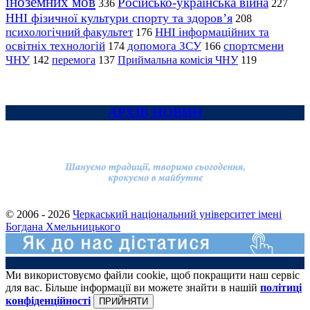
іноземних мов
Російсько-українська війна
336
227
ННІ фізичної культури спорту та здоров’я
208
психологічний факультет
ННІ інформаційних та
176
освітніх технологій
допомога ЗСУ
спортсмени
174
166
ЧНУ
перемога
142
137
Приймальна комісія ЧНУ
119
АРХІВ НОВИН
© 2006 - 2026
Черкаський національний університет імені
Богдана Хмельницького
Ми використовуємо файли cookie, щоб покращити наш сервіс
для вас. Більше інформації ви можете знайти в нашій
політиці
конфіденційності
ПРИЙНЯТИ