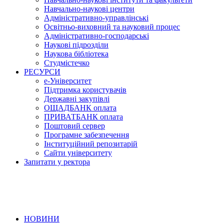
Навчально-наукові центри
Адміністративно-управлінські
Освітньо-виховний та науковий процес
Адміністративно-господарські
Наукові підрозділи
Наукова бібліотека
Студмістечко
РЕСУРСИ
е-Університет
Підтримка користувачів
Державні закупівлі
ОЩАДБАНК оплата
ПРИВАТБАНК оплата
Поштовий сервер
Програмне забезпечення
Інституційний репозитарій
Сайти університету
Запитати у ректора
НОВИНИ