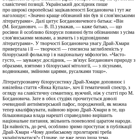
славістичні позиції. Український дослідник пише
про широкі європейські зацікавленості Богдановича і тут же
наголошує: «Значно краще обізнаний він був зі слов'янськими
літературами». Далі цитує
Богдановичевого
батька: «Він
(М. Богданович. — В. П.) уважав, — каже батько, — що
росіяни й особливо білоруси повинні бути обізнаними з усіма
слов'янськими мовами, а значить і з відповідними
літературами». У творчості Богдановича увагу Драй-Хмари
привертала і її — творчості —
генезисна
заглибленість у
білоруський фольклор і в національну міфологію. «Часто-
густо, — зауважує дослідник, — зв'язує Богданович природу з
образами, взятими з білоруської мітології, — з лісунами,
водяниками, зміїними царями, русалками тощо».
Літературознавчу білорусистику Драй-Хмари доповнює і
ювілейна стаття «Янка Купала», хоч її тематичний спектр, з
огляду на славістичну семантику, вужчий, ніж у статті про М.
Богдановича. Зате в обох студіях прочитується доволі
очевидний антиімперський пафос, породжений, як можна
тепер кваліфікувати, наївною вірою Драй-Хмари в те, що
більшовицька влада нарешті справедливо
вирішить
національне питання
, звільнить поневолені царатом народи.
Ця наївність, до речі, особливо зримо проступає в публікації
Драй-Хмари «Чому донбаському пролетареві треба
українізуватися?» Одначе, це вже дещо інша тема.