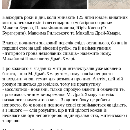
Надходять роки й дні, коли минають 125-літні ювілеї видатних
митців-неокласиків із легендарного «п'ятірного грона» —
Миколи Зерова, Павла Филиповича, Юрія Клена (О.
Бурґгардта), Максима Рильського та Михайла Драй-Хмари.
Власне, починати знаковий перелік слід з останнього, бо ж він
перший стає на цей віковий рубіж, та й найменування
«п'ятірного грона нездоланих співців» належить йому,
Михайлові Панасовичу Драй-Хмарі.
Про кожного зі згаданих митців-інтелектуалів уже мовлено
багато, і про М. Драй-Хмару теж, тому зовсім непросто
знаходити «нові теми» для розмови про них. А втім, цей мій
роздум пишеться до ювілею, тому не прагнутиму
«абсолютної» новизни, тільки спробую знайти й означити те,
що якимось чином виокремлює М. Драй-Хмару з-поміж
названого знаменитого кола. З одного боку це робити
непросто, бо ж вони в певному сенсі сприймаються як цілість,
а з іншого — слід розуміти, що в тій цілості кожен із
неокласиків був неповторною індивідуальністю, житейською і
творчою.