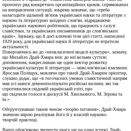
пропонує ряд конкретних організаційних кроків, спрямованих
на виправлення ситуації, зокрема зазначає, що «треба
налагодити щільний зв'язок української науки та літератури з
наукою та літературою західних слов'ян, відряджаючи
українських наукових робітників, що працюють у галузі
славістики, та українських письменників до слов'янських
країн». Зауважу, що й досі ключові тези цієї статті, написаної
1929 року, для української науки й літератури не втратили
актуальності.
Повертаючись же до «неокласичної моделі культури», зазначу,
що Михайло Драй-Хмара вніс до неї вельми суттєві
доповнення, накресливши ще один вектор розвитку
української культури й літератури — міжслов'янські взаємини.
Ярослав Поліщук, мовлячи про такий
Драй-Хмарин
орієнтир,
слушно додає, що «в тогочасних умовах славістичний напрям
мав усі шанси демонополізувати російські виливи, які так
спротивилися свідомій українській еліті, про
що свідчили голоси в дискусії М. Хвильового, М. Зерова та
ін.»
Обґрунтувавши таким чином «теорію питання», Драй-Хмара
значною мірою реалізував його й у власній
науково-
творчій
практиці.
Варто обов'язково звернути увагу ще на один аспект
Драй-