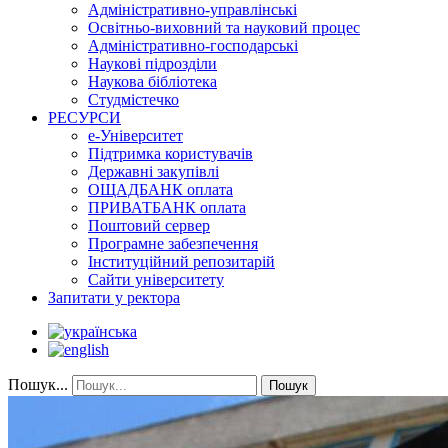
Адміністративно-управлінські
Освітньо-виховний та науковий процес
Адміністративно-господарські
Наукові підрозділи
Наукова бібліотека
Студмістечко
РЕСУРСИ
е-Університет
Підтримка користувачів
Державні закупівлі
ОЩАДБАНК оплата
ПРИВАТБАНК оплата
Поштовий сервер
Програмне забезпечення
Інституційний репозитарій
Сайти університету
Запитати у ректора
Пошук...
Пошук