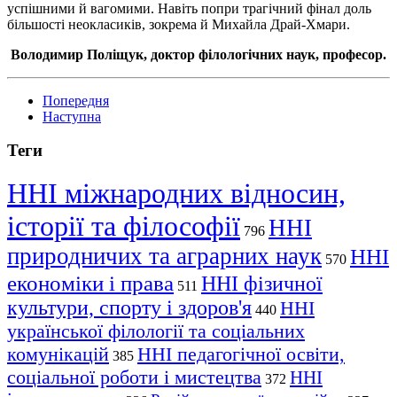
успішними й вагомими. Навіть попри трагічний фінал доль
більшості неокласиків, зокрема й Михайла Драй-Хмари.
Володимир Поліщук, доктор філологічних наук, професор.
Попередня
Наступна
Теги
ННІ міжнародних відносин,
історії та філософії
ННІ
796
природничих та аграрних наук
ННІ
570
економіки і права
ННІ фізичної
511
культури, спорту і здоров'я
ННІ
440
української філології та соціальних
комунікацій
ННІ педагогічної освіти,
385
соціальної роботи і мистецтва
ННІ
372