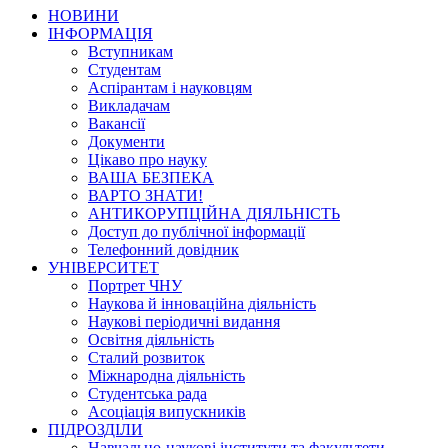
НОВИНИ
ІНФОРМАЦІЯ
Вступникам
Студентам
Аспірантам і науковцям
Викладачам
Вакансії
Документи
Цікаво про науку
ВАША БЕЗПЕКА
ВАРТО ЗНАТИ!
АНТИКОРУПЦІЙНА ДІЯЛЬНІСТЬ
Доступ до публічної інформації
Телефонний довідник
УНІВЕРСИТЕТ
Портрет ЧНУ
Наукова й інноваційна діяльність
Наукові періодичні видання
Освітня діяльність
Сталий розвиток
Міжнародна діяльність
Студентська рада
Асоціація випускників
ПІДРОЗДІЛИ
Навчально-наукові інститути та факультети