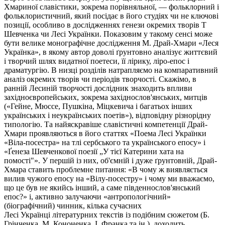
Хмариної
славістики, зокрема порівняльної, — фольклорний і
фольклористичний, який посідає в його студіях чи не ключові
позиції, особливо в дослідженнях генези окремих творів Т
Шевченка чи Лесі Українки. Показовим у такому сенсі може
бути велике монографічне дослідження М. Драй-Хмари «Леся
Українка», в якому автор доволі ґрунтовно аналізує життєвий
і творчий шлях видатної поетеси, її лірику, ліро-епос і
драматургію. В низці розділів натрапляємо на компаративний
аналіз окремих творів чи періодів творчості. Скажімо, в
ранній Лесиній творчості дослідник знаходить впливи
західноєвропейських, зокрема західнослов'янських, митців
(«Гейне, Мюссе, Пушкіна, Міцкевича і багатьох інших
українських і неукраїнських поетів»), відповідну різнорідну
типологію. Та найяскравіше славістичні компетенції Драй-
Хмари проявляються в його статтях «Поема Лесі Українки
«
Віла-посестра
» на тлі сербського та українського епосу» і
«
Ґенеза
Шевченкової поезії „У тієї Катерини хата на
помості"». У першій із них, об'ємній і дуже ґрунтовній, Драй-
Хмара ставить проблемне питання: «В чому ж виявляється
вилив чужого епосу на «
Вілу-посестру
» і чому ми вважаємо,
що це був не якийсь інший, а саме південнослов'янський
епос?» і, активно залучаючи «антропологічний»
(біографічний) чинник, кілька
сучасних
Лесі
Українці літературних текстів із подібним сюжетом (Б.
Грінченка, М. Кононенка, І. Франка та ін.), доходить