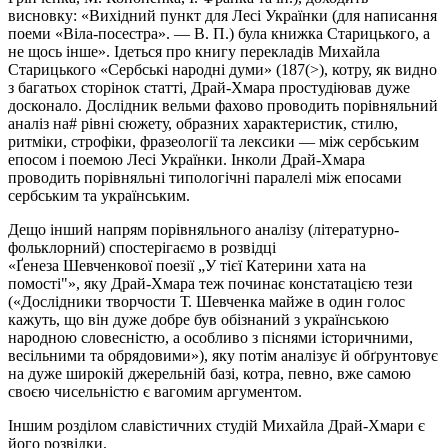
висновку: «Вихідний пункт для Лесі Українки (для написання
поеми «
Віла-посестра
». — В. П.) була книжка Старицького, а
не щось інше». Ідеться про книгу перекладів Михайла
Старицького «Сербські народні думи» (187(>), котру, як видно
з багатьох сторінок статті, Драй-Хмара простудіював дуже
досконало. Дослідник вельми фахово проводить порівняльний
аналіз на# рівні сюжету, образних характеристик, стилю,
ритміки, строфіки, фразеології та лексики — між сербським
епосом і поемою Лесі Українки. Інколи Драй-Хмара
проводить порівняльні типологічні паралелі між епосами
сербським та українським.
Дещо інший напрям порівняльного аналізу (літературно-
фольклорний) спостерігаємо в розвідці
«
Ґенеза
Шевченкової
поезії „У тієї Катерини хата на
помості"», яку Драй-Хмара теж починає констатацією тези
(«Дослідники творчости Т. Шевченка майже в один голос
кажуть, що він дуже добре був обізнаний з українською
народною словесністю, а особливо з піснями історичними,
весільними та обрядовими»), яку потім аналізує й обґрунтовує
на дуже широкій джерельній базі, котра, певно, вже самою
своєю чисельністю є вагомим аргументом.
Іншим розділом славістичних студій Михайла Драй-Хмари є
його розвідки,