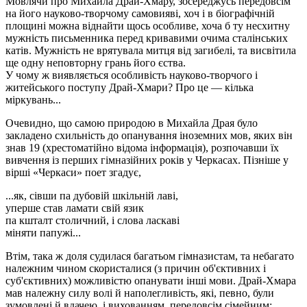
Мовлячи про Михайла Драй-Хмару, зосереджусь передовсім
на його науково-творчому самовияві, хоч і в біографічній
площині можна віднайти щось особливе, хоча б ту несхитну
мужність письменника перед кривавими очима сталінських
катів. Мужність не врятувала митця від загибелі, та висвітила
ще одну неповторну грань його єства.
У чому ж виявляється особливість науково-творчого і
житейського поступу Драй-Хмари? Про це — кілька
міркувань...
Очевидно, що самою природою в Михайла
Драя
було
закладено схильність до опанування іноземних мов, яких він
знав 19 (хрестоматійно відома інформація), розпочавши їх
вивчення із перших гімназійних років у Черкасах. Пізніше у
вірші «Черкаси» поет згадує,
...як, сівши па дубовій шкільній лаві,
уперше став ламати свій язик
па кшталт столичний, і слова ласкаві
міняти папужі...
Втім, така ж доля судилася багатьом гімназистам, та небагато
належним чином скористалися (з причин об'єктивних і
суб'єктивних) можливістю опанувати інші мови. Драй-Хмара
мав належну силу волі й наполегливість, які, певно, були
зумовлені й вдачею, і вихованням, передовсім сімейним: