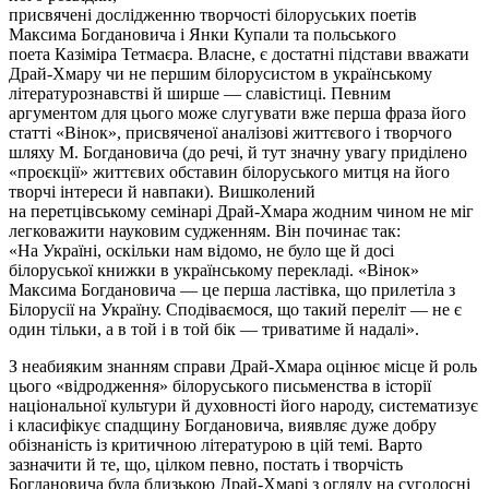
присвячені дослідженню творчості білоруських поетів
Максима Богдановича і Янки Купали та польського
поета
Казіміра
Тетмаєра
. Власне, є достатні підстави вважати
Драй-Хмару чи не першим білорусистом в українському
літературознавстві й ширше — славістиці. Певним
аргументом для цього може слугувати вже перша фраза його
статті «Вінок», присвяченої аналізові життєвого і творчого
шляху М. Богдановича (до речі, й тут значну увагу приділено
«проєкції» життєвих обставин білоруського митця на його
творчі інтереси й навпаки). Вишколений
на
перетцівському
семінарі Драй-Хмара жодним чином не міг
легковажити науковим судженням. Він починає так:
«
На
Україні, оскільки нам відомо, не було ще й досі
білоруської книжки в українському перекладі. «Вінок»
Максима Богдановича — це перша ластівка, що прилетіла з
Білорусії на Україну. Сподіваємося, що такий переліт — не є
один тільки, а в той і в той бік — триватиме й надалі».
З неабияким знанням справи Драй-Хмара оцінює місце й роль
цього «відродження» білоруського письменства в історії
національної культури й духовності його народу, систематизує
і класифікує спадщину Богдановича, виявляє дуже добру
обізнаність із критичною літературою в цій темі. Варто
зазначити й те, що, цілком певно, постать і творчість
Богдановича була близькою Драй-Хмарі з огляду на суголосні