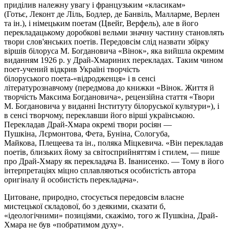
приділив належну увагу і французьким «класикам»
(Готьє,
Леконт
де Ліль, Бодлер, де
Банвіль
, Малларме, Верлен
та ін.), і німецьким поетам (Цвейг,
Верфель
), але в його
перекладацькому доробкові вельми значну частину становлять
твори слов'янських поетів. Передовсім слід назвати збірку
віршів білоруса М. Богдановича «Вінок», яка вийшла окремим
виданням 1926 р. у
Драй-Хмариних
перекладах. Таким чином
поет-учений відкрив Україні творчість
білоруського
поета-«відродженця»
і в сенсі
літературознавчому (передмова до книжки «Вінок. Життя й
творчість Максима Богдановича», рецензійна стаття «Твори
М. Богдановича у виданні Інституту білоруської культури»), і
в сенсі творчому, переклавши його вірші українською.
Перекладав Драй-Хмара окремі твори росіян —
Пушкіна,
Лєрмонтова
, Фета, Буніна, Сологуба,
Майкова,
Плещеева
та ін., поляка Міцкевича. «Він перекладав
поетів, близьких йому за світосприйняттям і стилем, — пише
про Драй-Хмару як перекладача В.
Іванисенко
. — Тому в його
інтерпретаціях міцно сплавляються особистість автора
оригіналу й особистість перекладача».
Цитоване, природно, стосується передовсім власне
мистецької
складової
, бо з деякими, сказати б,
«ідеологічними» позиціями, скажімо, того ж Пушкіна, Драй-
Хмара не був «побратимом духу».