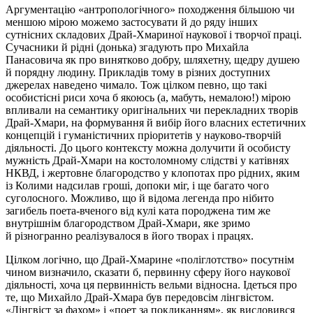
Аргументацію «антропологічного» походження більшою чи
меншою мірою можемо застосувати й до ряду інших
сутнісних
складових
Драй-Хмариної
наукової
і
творчої праці.
Сучасники й рідні (донька) згадують про Михайла
Панасовича як про винятково добру, шляхетну, щедру душею
й порядну людину. Прикладів тому в різних доступних
джерелах наведено чимало. Тож цілком певно, що такі
особистісні риси хоча б якоюсь (а, мабуть, немалою!) мірою
впливали на семантику оригінальних чи перекладних творів
Драй-Хмари, на формування й вибір його власних естетичних
концепцій і гуманістичних пріоритетів у науково-творчій
діяльності. До цього контексту можна долучити й особисту
мужність Драй-Хмари на костоломному слідстві у катівнях
НКВД, і жертовне благородство у клопотах про рідних, яким
із Колими надсилав гроші, допоки міг, і ще багато чого
суголосного. Можливо, що й відома легенда про нібито
загибель поета-вченого від кулі ката породжена тим же
внутрішнім благородством Драй-Хмари, яке зримо
й
різногранно
реалізувалося в його творах і працях.
Цілком логічно, що
Драй-Хмарине
«
поліглотство
» посутнім
чином визначило, сказати б, первинну сферу його наукової
діяльності, хоча ця первинність вельми відносна. Ідеться про
те, що Михайло Драй-Хмара був передовсім лінгвістом.
«Лінгвіст за фахом» і «поет за покликанням», як висловився