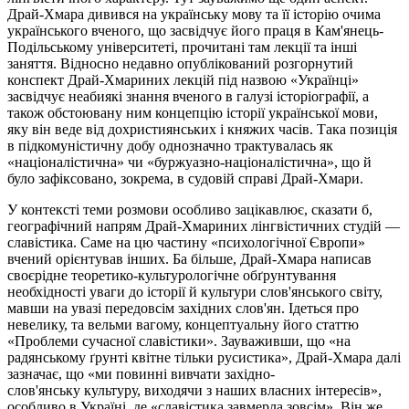
Драй-Хмара дивився на українську мову та її історію очима
українського вченого, що засвідчує його праця в Кам'янець-
Подільському університеті, прочитані там лекції та інші
заняття. Відносно недавно опублікований розгорнутий
конспект
Драй-Хмариних
лекцій під назвою «Українці»
засвідчує неабиякі знання вченого в галузі історіографії, а
також обстоювану ним концепцію історії української мови,
яку він веде від дохристиянських і княжих часів. Така позиція
в підкомуністичну добу однозначно трактувалась як
«націоналістична» чи «буржуазно-націоналістична», що й
було зафіксовано, зокрема, в судовій справі Драй-Хмари.
У контексті теми розмови особливо зацікавлює, сказати б,
географічний напрям
Драй-Хмариних
лінгвістичних студій —
славістика. Саме на цю частину «психологічної Європи»
вчений орієнтував інших. Ба більше, Драй-Хмара написав
своєрідне теоретико-культурологічне обґрунтування
необхідності уваги до історії й культури слов'янського світу,
мавши на увазі передовсім західних слов'ян. Ідеться про
невелику, та вельми вагому, концептуальну його статтю
«Проблеми сучасної славістики». Зауваживши, що «на
радянському ґрунті квітне тільки русистика», Драй-Хмара далі
зазначає, що «ми повинні вивчати
західно-
слов'янську
культуру, виходячи з наших власних інтересів»,
особливо в Україні, де «славістика завмерла зовсім». Він же