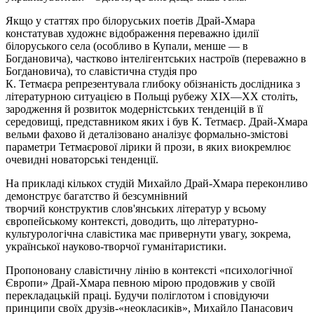
Якщо у статтях про білоруських поетів Драй-Хмара
констатував художнє відображення переважно ідилії
білоруського села (особливо в Купали, менше — в
Богдановича), частково інтелігентських настроїв (переважно в
Богдановича), то славістична студія про
К.
Тетмаєра
репрезентувала глибоку обізнаність дослідника з
літературною ситуацією в Польщі рубежу XIX—XX століть,
зародження й розвиток модерністських тенденцій в її
середовищі, представником яких і був К.
Тетмаєр
. Драй-Хмара
вельми фахово й деталізовано аналізує формально-змістові
параметри
Тетмаєрової
лірики й прози, в яких виокремлює
очевидні новаторські тенденції.
На прикладі кількох студій Михайло Драй-Хмара переконливо
демонструє багатство й безсумнівний
творчий конструктив слов'янських літератур у всьому
європейському контексті, доводить, що літературно-
культурологічна славістика має привернути увагу, зокрема,
української науково-творчої гуманітаристики.
Пропоновану славістичну лінію в контексті «психологічної
Європи» Драй-Хмара певною мірою продовжив у своїй
перекладацькій праці.
Будучи
поліглотом і сповідуючи
принципи своїх друзів-«неокласиків», Михайло Панасович