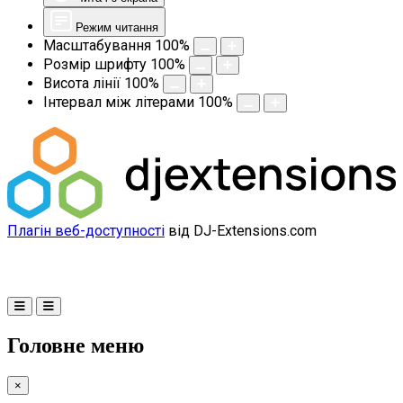
Режим читання
Масштабування
100
%
Розмір шрифту
100
%
Висота лінії
100
%
Інтервал між літерами
100
%
Плагін веб-доступності
від DJ-Extensions.com
Головне меню
×