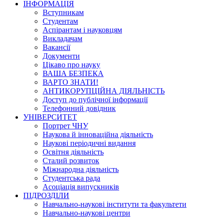
ІНФОРМАЦІЯ
Вступникам
Студентам
Аспірантам і науковцям
Викладачам
Вакансії
Документи
Цікаво про науку
ВАША БЕЗПЕКА
ВАРТО ЗНАТИ!
АНТИКОРУПЦІЙНА ДІЯЛЬНІСТЬ
Доступ до публічної інформації
Телефонний довідник
УНІВЕРСИТЕТ
Портрет ЧНУ
Наукова й інноваційна діяльність
Наукові періодичні видання
Освітня діяльність
Сталий розвиток
Міжнародна діяльність
Студентська рада
Асоціація випускників
ПІДРОЗДІЛИ
Навчально-наукові інститути та факультети
Навчально-наукові центри