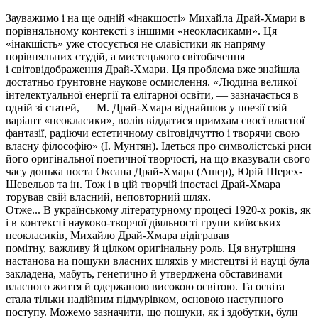
Зауважимо і на ще одній «інакшості» Михайла Драй-Хмари в
порівняльному контексті з іншими «неокласиками». Ця
«інакшість» уже стосується не славістики як напряму
порівняльних студій, а мистецького світобачення
і
світовідображення
Драй-Хмари. Ця проблема вже знайшла
достатньо ґрунтовне наукове осмислення. «Людина великої
інтелектуальної енергії та елітарної освіти, — зазначається в
одній зі статей, — М. Драй-Хмара віднайшов у поезії свій
варіант «неокласики», волів віддатися примхам своєї власної
фантазії, радіючи естетичному світовідчуттю і творячи свою
власну філософію» (І. Мунтян). Ідеться про символістські риси
його оригінальної поетичної творчості, на що вказували свого
часу донька поета Оксана Драй-Хмара (Ашер), Юрій Шерех-
Шевельов та ін. Тож і в цій творчій іпостасі Драй-Хмара
торував свій власний, неповторний шлях.
Отже... В українському літературному процесі 1920-х років, як
і в контексті науково-творчої діяльності групи київських
неокласиків, Михайло Драй-Хмара відігравав
помітну, важливу й цілком оригінальну роль. Ця внутрішня
настанова на пошуки власних шляхів у мистецтві й науці була
закладена, мабуть, генетично й утверджена обставинами
власного життя й одержаною високою освітою. Та освіта
стала тільки надійним підмурівком, основою наступного
поступу. Можемо зазначити, що пошуки, як і здобутки, були