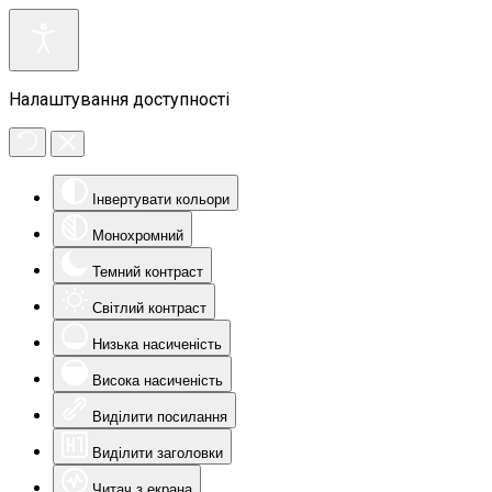
Налаштування доступності
Інвертувати кольори
Монохромний
Темний контраст
Світлий контраст
Низька насиченість
Висока насиченість
Виділити посилання
Виділити заголовки
Читач з екрана