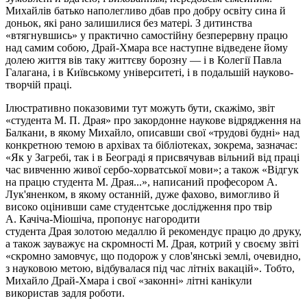
Михайлів батько наполегливо дбав про добру освіту сина й
доньок, які рано залишилися без матері. З дитинства
«втягнувшись» у практично самостійну безперервну працю
над самим собою, Драй-Хмара все наступне відведене йому
долею життя вів таку життєву борозну — і в Колегії Павла
Галагана, і в Київському університеті, і в подальшій науково-
творчій праці.
Ілюстративно показовими тут можуть бути, скажімо, звіт
«студента М. П.
Драя
» про закордонне наукове відрядження на
Балкани, в якому Михайло, описавши свої «трудові будні» над
конкретною темою в архівах та бібліотеках, зокрема, зазначає:
«Як у Загребі, так і в
Београді
я присвячував вільний від праці
час вивченню живої сербо-хорватської мови»; а також «Відгук
на працю студента М.
Драя
...», написаний професором А.
Лук'яненком, в якому останній, дуже фахово, вимогливо й
високо оцінивши саме студентське дослідження про твір
А.
Качіча-Міошіча
, пропонує нагородити
студента
Драя
золотою медаллю й рекомендує працю до друку,
а також зауважує на скромності М.
Драя
, котрий у своєму звіті
«скромно замовчує, що подорож у слов'янські землі, очевидно,
з науковою метою, відбувалася під час літніх вакацій». Тобто,
Михайло Драй-Хмара і свої «законні» літні канікули
використав задля роботи.