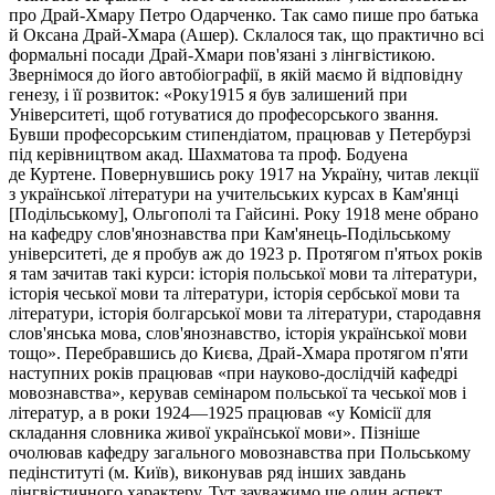
про Драй-Хмару Петро Одарченко. Так само пише про батька
й Оксана Драй-Хмара (Ашер). Склалося так, що практично всі
формальні посади Драй-Хмари пов'язані з лінгвістикою.
Звернімося до його автобіографії, в якій маємо й відповідну
генезу, і її розвиток: «
Року1915
я був залишений при
Університеті, щоб готуватися до професорського звання.
Бувши професорським стипендіатом, працював у Петербурзі
під керівництвом акад. Шахматова та проф. Бодуена
де
Куртене
. Повернувшись року 1917 на Україну, читав лекції
з української літератури на учительських курсах в Кам'янці
[Подільському], Ольгополі та Гайсині. Року 1918 мене обрано
на кафедру слов'янознавства при Кам'янець-Подільському
університеті, де я пробув аж до 1923 р. Протягом п'ятьох років
я там зачитав такі курси: історія польської мови та літератури,
історія чеської мови та літератури, історія сербської мови та
літератури, історія болгарської мови та літератури, стародавня
слов'янська мова, слов'янознавство, історія української мови
тощо». Перебравшись до Києва, Драй-Хмара протягом п'яти
наступних років працював «при науково-дослідчій кафедрі
мовознавства», керував семінаром польської та чеської мов і
літератур, а в роки 1924—1925 працював «у Комісії для
складання словника живої української мови». Пізніше
очолював кафедру загального мовознавства при Польському
педінституті (м. Київ), виконував ряд інших завдань
лінгвістичного характеру. Тут зауважимо ще один аспект.