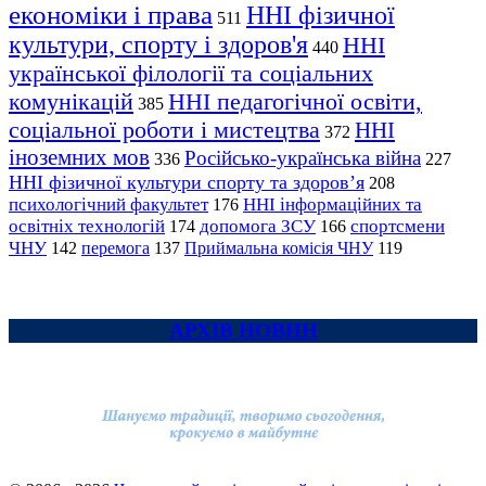
економіки і права
ННІ фізичної
511
культури, спорту і здоров'я
ННІ
440
української філології та соціальних
комунікацій
ННІ педагогічної освіти,
385
соціальної роботи і мистецтва
ННІ
372
іноземних мов
Російсько-українська війна
336
227
ННІ фізичної культури спорту та здоров’я
208
психологічний факультет
ННІ інформаційних та
176
освітніх технологій
допомога ЗСУ
спортсмени
174
166
ЧНУ
перемога
142
137
Приймальна комісія ЧНУ
119
АРХІВ НОВИН