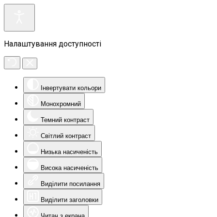
Налаштування доступності
Інвертувати кольори
Монохромний
Темний контраст
Світлий контраст
Низька насиченість
Висока насиченість
Виділити посилання
Виділити заголовки
Читач з екрана