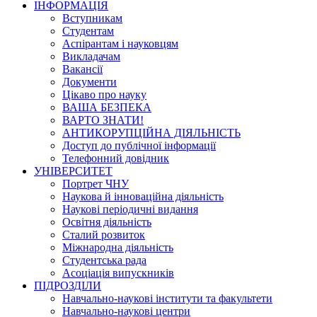
ІНФОРМАЦІЯ
Вступникам
Студентам
Аспірантам і науковцям
Викладачам
Вакансії
Документи
Цікаво про науку
ВАША БЕЗПЕКА
ВАРТО ЗНАТИ!
АНТИКОРУПЦІЙНА ДІЯЛЬНІСТЬ
Доступ до публічної інформації
Телефонний довідник
УНІВЕРСИТЕТ
Портрет ЧНУ
Наукова й інноваційна діяльність
Наукові періодичні видання
Освітня діяльність
Сталий розвиток
Міжнародна діяльність
Студентська рада
Асоціація випускників
ПІДРОЗДІЛИ
Навчально-наукові інститути та факультети
Навчально-наукові центри