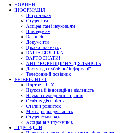
НОВИНИ
ІНФОРМАЦІЯ
Вступникам
Студентам
Аспірантам і науковцям
Викладачам
Вакансії
Документи
Цікаво про науку
ВАША БЕЗПЕКА
ВАРТО ЗНАТИ!
АНТИКОРУПЦІЙНА ДІЯЛЬНІСТЬ
Доступ до публічної інформації
Телефонний довідник
УНІВЕРСИТЕТ
Портрет ЧНУ
Наукова й інноваційна діяльність
Наукові періодичні видання
Освітня діяльність
Сталий розвиток
Міжнародна діяльність
Студентська рада
Асоціація випускників
ПІДРОЗДІЛИ
Навчально-наукові інститути та факультети