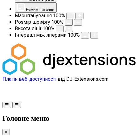
Режим читання
Масштабування
100
%
Розмір шрифту
100
%
Висота лінії
100
%
Інтервал між літерами
100
%
Плагін веб-доступності
від DJ-Extensions.com
Головне меню
×