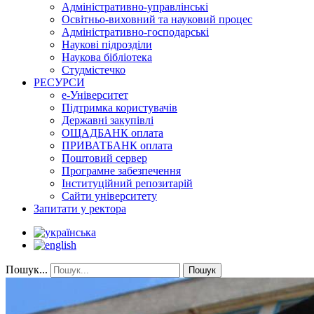
Адміністративно-управлінські
Освітньо-виховний та науковий процес
Адміністративно-господарські
Наукові підрозділи
Наукова бібліотека
Студмістечко
РЕСУРСИ
е-Університет
Підтримка користувачів
Державні закупівлі
ОЩАДБАНК оплата
ПРИВАТБАНК оплата
Поштовий сервер
Програмне забезпечення
Інституційний репозитарій
Сайти університету
Запитати у ректора
Пошук...
Пошук