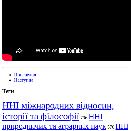
Попередня
Наступна
Теги
ННІ міжнародних відносин,
історії та філософії
ННІ
796
природничих та аграрних наук
ННІ
570