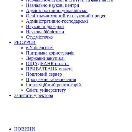
Навчально-наукові центри
Адміністративно-управлінські
Освітньо-виховний та науковий процес
Адміністративно-господарські
Наукові підрозділи
Наукова бібліотека
Студмістечко
РЕСУРСИ
е-Університет
Підтримка користувачів
Державні закупівлі
ОЩАДБАНК оплата
ПРИВАТБАНК оплата
Поштовий сервер
Програмне забезпечення
Інституційний репозитарій
Сайти університету
Запитати у ректора
НОВИНИ