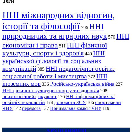
Теги
ННІ міжнародних відносин,
історії та філософії
ННІ
796
природничих та аграрних наук
ННІ
570
економіки і права
ННІ фізичної
511
культури, спорту і здоров'я
ННІ
440
української філології та соціальних
комунікацій
ННІ педагогічної освіти,
385
соціальної роботи і мистецтва
ННІ
372
іноземних мов
Російсько-українська війна
336
227
ННІ фізичної культури спорту та здоров’я
208
психологічний факультет
ННІ інформаційних та
176
освітніх технологій
допомога ЗСУ
спортсмени
174
166
ЧНУ
перемога
142
137
Приймальна комісія ЧНУ
119
АРХІВ НОВИН