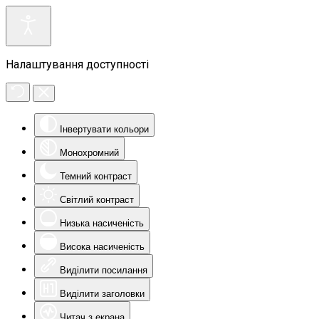
Налаштування доступності
Інвертувати кольори
Монохромний
Темний контраст
Світлий контраст
Низька насиченість
Висока насиченість
Виділити посилання
Виділити заголовки
Читач з екрана