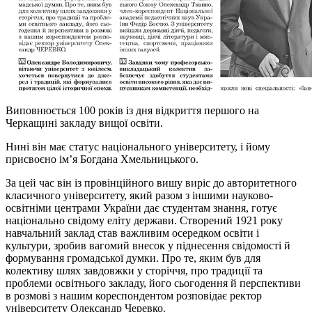
Виповнюється 100 років із дня відкриття першого на
Черкащині закладу вищої освіти.
Нині він має статус національного університету, і йому
присвоєно ім’я Богдана Хмельницького.
За цей час він із провінційного вишу виріс до авторитетного
класичного університету, який разом з іншими науково-
освітніми центрами України дає студентам знання, готує
національно свідому еліту держави. Створений 1921 року
навчальний заклад став важливим осередком освіти і
культури, зробив вагомий внесок у піднесення свідомості й
формування громадської думки. Про те, яким був для
колективу шлях завдовжки у сторіччя, про традиції та
проблеми освітнього закладу, його сьогодення й перспективи
в розмові з нашим кореспондентом розповідає ректор
університету Олександр Черевко.