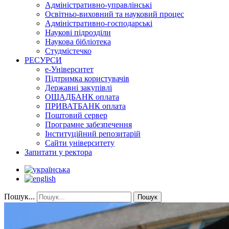
Адміністративно-управлінські
Освітньо-виховний та науковий процес
Адміністративно-господарські
Наукові підрозділи
Наукова бібліотека
Студмістечко
РЕСУРСИ
е-Університет
Підтримка користувачів
Державні закупівлі
ОЩАДБАНК оплата
ПРИВАТБАНК оплата
Поштовий сервер
Програмне забезпечення
Інституційний репозитарій
Сайти університету
Запитати у ректора
Пошук...
Пошук