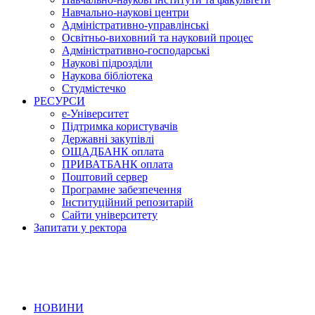
Навчально-наукові центри
Адміністративно-управлінські
Освітньо-виховний та науковий процес
Адміністративно-господарські
Наукові підрозділи
Наукова бібліотека
Студмістечко
РЕСУРСИ
е-Університет
Підтримка користувачів
Державні закупівлі
ОЩАДБАНК оплата
ПРИВАТБАНК оплата
Поштовий сервер
Програмне забезпечення
Інституційний репозитарій
Сайти університету
Запитати у ректора
НОВИНИ