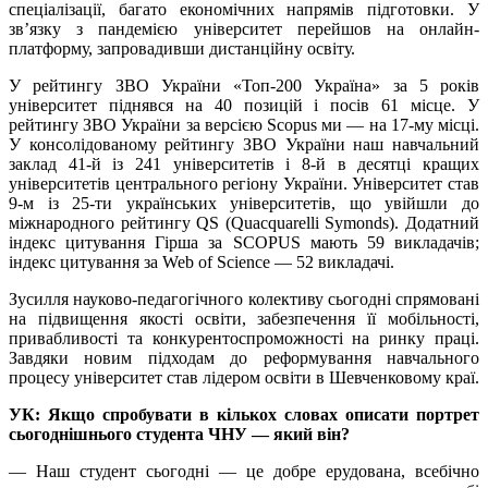
спеціалізації, багато економічних напрямів підготовки. У
зв’язку з пандемією університет перейшов на онлайн-
платформу, запровадивши дистанційну освіту.
У рейтингу ЗВО України «Топ-200 Україна» за 5 років
університет піднявся на 40 позицій і посів 61 місце. У
рейтингу ЗВО України за версією Scopus ми — на 17-му місці.
У консолідованому рейтингу ЗВО України наш навчальний
заклад 41-й із 241 університетів і 8-й в десятці кращих
університетів центрального регіону України. Університет став
9-м із 25-ти українських університетів, що увійшли до
міжнародного рейтингу QS (Quacquarelli Symonds). Додатний
індекс цитування Гірша за SCOPUS мають 59 викладачів;
індекс цитування за Web of Science — 52 викладачі.
Зусилля науково-педагогічного колективу сьогодні спрямовані
на підвищення якості освіти, забезпечення її мобільності,
привабливості та конкурентоспроможності на ринку праці.
Завдяки новим підходам до реформування навчального
процесу університет став лідером освіти в Шевченковому краї.
УК: Якщо спробувати в кількох словах описати портрет
сьогоднішнього студента ЧНУ — який він?
— Наш студент сьогодні — це добре ерудована, всебічно