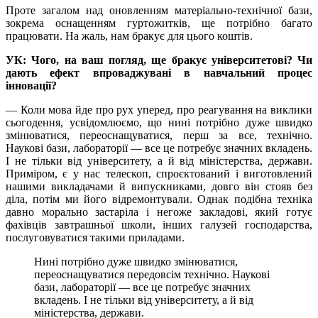
Проте загалом над оновленням матеріально-технічної бази,
зокрема оснащенням гуртожитків, ще потрібно багато
працювати. На жаль, нам бракує для цього коштів.
УК: Чого, на ваш погляд, ще бракує університетові? Чи
дають ефект впроваджувані в навчальний процес
інновації?
— Коли мова йде про рух уперед, про реагування на виклики
сьогодення, усвідомлюємо, що нині потрібно дуже швидко
змінюватися, переоснащуватися, перш за все, технічно.
Наукові бази, лабораторії — все це потребує значних вкладень.
І не тільки від університету, а й від міністерства, держави.
Приміром, є у нас телескоп, спроєктований і виготовлений
нашими викладачами й випускниками, довго він стояв без
діла, потім ми його відремонтували. Однак подібна техніка
давно морально застаріла і негоже закладові, який готує
фахівців завтрашньої школи, інших галузей господарства,
послуговуватися такими приладами.
Нині потрібно дуже швидко змінюватися,
переоснащуватися передовсім технічно. Наукові
бази, лабораторії — все це потребує значних
вкладень. І не тільки від університету, а й від
міністерства, держави.