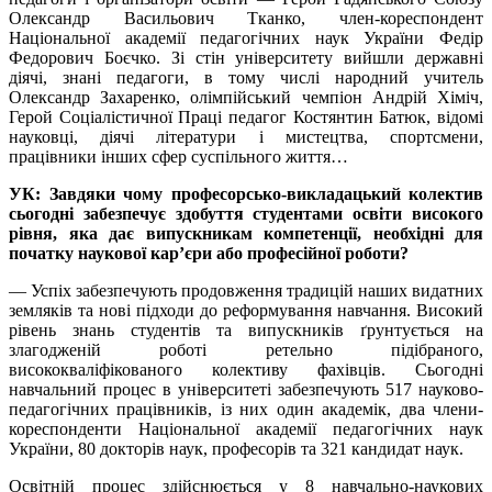
Олександр Васильович Тканко, член-кореспондент
Національної академії педагогічних наук України Федір
Федорович Боєчко. Зі стін університету вийшли державні
діячі, знані педагоги, в тому числі народний учитель
Олександр Захаренко, олімпійський чемпіон Андрій Хіміч,
Герой Соціалістичної Праці педагог Костянтин Батюк, відомі
науковці, діячі літератури і мистецтва, спортсмени,
працівники інших сфер суспільного життя…
УК: Завдяки чому професорсько-викладацький колектив
сьогодні забезпечує здобуття студентами освіти високого
рівня, яка дає випускникам компетенції, необхідні для
початку наукової кар’єри або професійної роботи?
— Успіх забезпечують продовження традицій наших видатних
земляків та нові підходи до реформування навчання. Високий
рівень знань студентів та випускників ґрунтується на
злагодженій роботі ретельно підібраного,
висококваліфікованого колективу фахівців. Сьогодні
навчальний процес в університеті забезпечують 517 науково-
педагогічних працівників, із них один академік, два члени-
кореспонденти Національної академії педагогічних наук
України, 80 докторів наук, професорів та 321 кандидат наук.
Освітній процес здійснюється у 8 навчально-наукових