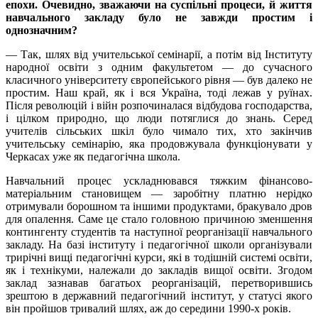
епохи. Очевидно, зважаючи на суспільні процеси, й життя
навчального закладу було не завжди простим і
однозначним?
— Так, шлях від учительської семінарії, а потім від Інституту
народної освіти з одним факультетом — до сучасного
класичного університету європейського рівня — був далеко не
простим. Наш край, як і вся Україна, тоді лежав у руїнах.
Після революцій і війн розпочиналася відбудова господарства,
і цілком природно, що люди потяглися до знань. Серед
учителів сільських шкіл було чимало тих, хто закінчив
учительську семінарію, яка продовжувала функціонувати у
Черкасах уже як педагогічна школа.
Навчальний процес ускладнювався тяжким фінансово-
матеріальним становищем — заробітну платню нерідко
отримували борошном та іншими продуктами, бракувало дров
для опалення. Саме це стало головною причиною зменшення
контингенту студентів та наступної реорганізації навчального
закладу. На базі інституту і педагогічної школи організували
трирічні вищі педагогічні курси, які в тодішній системі освіти,
як і технікуми, належали до закладів вищої освіти. Згодом
заклад зазнавав багатьох реорганізацій, перетворившись
зрештою в державний педагогічний інститут, у статусі якого
він пройшов тривалий шлях, аж до середини 1990-х років.