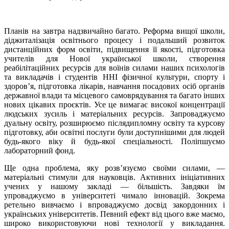
Планів на завтра надзвичайно багато. Реформа вищої школи,
діджиталізація освітнього процесу і подальший розвиток
дистанційних форм освіти, підвищення її якості, підготовка
учителів для Нової української школи, створення
реабілітаційних ресурсів для воїнів силами наших психологів
та викладачів і студентів ННІ фізичної культури, спорту і
здоров’я, підготовка лікарів, навчання посадових осіб органів
державної влади та місцевого самоврядування та багато інших
нових цікавих проєктів. Усе це вимагає високої концентрації
людських зусиль і матеріальних ресурсів. Запроваджуємо
дуальну освіту, розширюємо післядипломну освіту та курсову
підготовку, аби освітні послуги були доступнішими для людей
будь-якого віку й будь-якої спеціальності. Поліпшуємо
лабораторний фонд.
Ще одна проблема, яку розв’язуємо своїми силами, —
матеріальні стимули для науковців. Активних ініціативних
учених у нашому закладі — більшість. Завдяки їм
упроваджуємо в університеті чимало інновацій. Зокрема
ретельно вивчаємо і впроваджуємо досвід закордонних і
українських університетів. Певний ефект від цього вже маємо,
широко використовуючи нові технології у викладання.