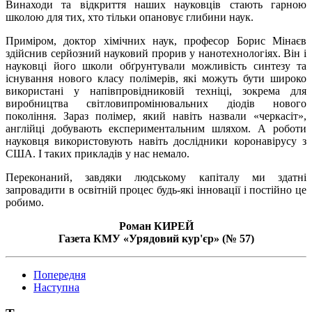
Винаходи та відкриття наших науковців стають гарною
школою для тих, хто тільки опановує глибини наук.
Приміром, доктор хімічних наук, професор Борис Мінаєв
здійснив серйозний науковий прорив у нанотехнологіях. Він і
науковці його школи обґрунтували можливість синтезу та
існування нового класу полімерів, які можуть бути широко
використані у напівпровідниковій техніці, зокрема для
виробництва світловипромінювальних діодів нового
покоління. Зараз полімер, який навіть назвали «черкасіт»,
англійці добувають експериментальним шляхом. А роботи
науковця використовують навіть дослідники коронавірусу з
США. І таких прикладів у нас немало.
Переконаний, завдяки людському капіталу ми здатні
запровадити в освітній процес будь-які інновації і постійно це
робимо.
Роман КИРЕЙ
Газета КМУ «Урядовий кур'єр» (№ 57)
Попередня
Наступна