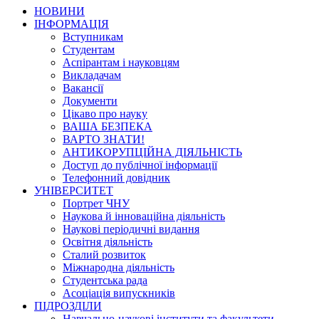
НОВИНИ
ІНФОРМАЦІЯ
Вступникам
Студентам
Аспірантам і науковцям
Викладачам
Вакансії
Документи
Цікаво про науку
ВАША БЕЗПЕКА
ВАРТО ЗНАТИ!
АНТИКОРУПЦІЙНА ДІЯЛЬНІСТЬ
Доступ до публічної інформації
Телефонний довідник
УНІВЕРСИТЕТ
Портрет ЧНУ
Наукова й інноваційна діяльність
Наукові періодичні видання
Освітня діяльність
Сталий розвиток
Міжнародна діяльність
Студентська рада
Асоціація випускників
ПІДРОЗДІЛИ
Навчально-наукові інститути та факультети