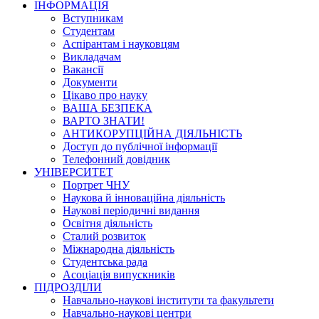
ІНФОРМАЦІЯ
Вступникам
Студентам
Аспірантам і науковцям
Викладачам
Вакансії
Документи
Цікаво про науку
ВАША БЕЗПЕКА
ВАРТО ЗНАТИ!
АНТИКОРУПЦІЙНА ДІЯЛЬНІСТЬ
Доступ до публічної інформації
Телефонний довідник
УНІВЕРСИТЕТ
Портрет ЧНУ
Наукова й інноваційна діяльність
Наукові періодичні видання
Освітня діяльність
Сталий розвиток
Міжнародна діяльність
Студентська рада
Асоціація випускників
ПІДРОЗДІЛИ
Навчально-наукові інститути та факультети
Навчально-наукові центри