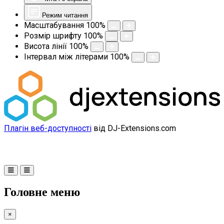
Режим читання
Масштабування
100
%
Розмір шрифту
100
%
Висота лінії
100
%
Інтервал між літерами
100
%
Плагін веб-доступності
від DJ-Extensions.com
Головне меню
×