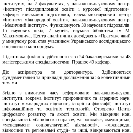
інститутах, на 2 факультетах, у навчально-науковому центрі
«Інститут післядипломної освіти і курсової підготовки»,
кафедра військової підготовки, навчально-науковий центр
«Інститут міжнародної освіти», навчально-науковому центрі
«Медичний інститут». Функціонують 30 наукових підрозділів,
15 наукових шкіл, 7 музеїв, наукова бібліотека ім М.
Максимовича, Центр аналітичних досліджень «Прагма», який
у минулому році став учасником Українського дослідницького
соціального консорціуму.
Підготовка фахівців здійснюється за 54 бакалаврськими та 48
магістерськими спеціальностями. Працює 49 кафедр.
Діє аспірантура та докторантура. Здійснюються
фундаментальні та прикладні дослідження за 56 колективними
темами.
Згідно з вимогами часу реформовано навчально-наукові
інститути, зокрема інститут природничих та аграрних наук,
інститут міжнародних відносин, історії та філософії, інститут
інформаційних та освітніх технологій. Створено Центр
цифрового розвитку та якості освіти. Ми відкрили нові
спеціальності: «банківська справа», «агрономія», «медицина»,
«менеджмент соціокультурної діяльності», «міжнародні
відносини та регіональні студії» та інші, відкриваються нові