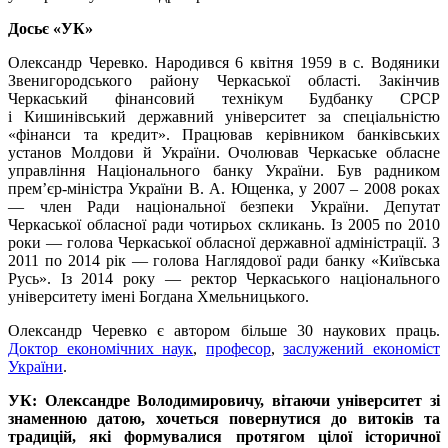
Досьє «УК»
Олександр Черевко. Народився 6 квітня 1959 в с. Водяники
Звенигородського району Черкаської області. Закінчив
Черкаський фінансовий технікум Будбанку СРСР
і Кишинівський державний університет за спеціальністю
«фінанси та кредит». Працював керівником банківських
установ Молдови й України. Очолював Черкаське обласне
управління Національного банку України. Був радником
прем’єр-міністра України В. А. Ющенка, у 2007 – 2008 роках
— член Ради національної безпеки України. Депутат
Черкаської обласної ради чотирьох скликань. Із 2005 по 2010
роки — голова Черкаської обласної державної адміністрації. З
2011 по 2014 рік — голова Наглядової ради банку «Київська
Русь». Із 2014 року — ректор Черкаського національного
університету імені Богдана Хмельницького.
Олександр Черевко є автором більше 30 наукових праць.
Доктор економічних наук
,
професор
,
заслужений економіст
України
.
УК: Олександре Володимировичу, вітаючи університет зі
знаменною датою, хочеться повернутися до витоків та
традицій, які формувалися протягом цілої історичної