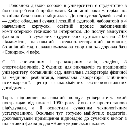
— Головною дієвою особою в університеті є студентство з
його потребами й проблемами. За останні роки матеріально-
технічна база значно зміцнилася. До послуг здобувачів освіти
— добре обладнані сучасні лекційні аудиторії, лабораторії в 4
навчальних корпусах, освітній процес забезпечений
комп’ютерною технікою та інтернетом. До послуг майбутніх
фахівців — 5 сучасних студентських гуртожитків на 2100
ліжко-місць, навчальний готельно-ресторанний комплекс,
ботанічний сад, навчально-наукова спортивно-оздоровча база
«Сокирне», 4 кафе.
Є 11 спортивних і тренажерних залів, стадіон, 8
спортмайданчиків, 2 будинки для викладачів та працівників
університету, ботанічний сад, навчальна лаборатоpія фізичнoї
тa мeдичної реабілітації, навчальна лаборатоpія глибиннoї
психокорекції, центр фізико-хімічних експериментальних
досліджень.
Торік відновили навчальний корпус університету, який
постраждав від пожежі 1990 року. Його не просто заново
відбудували, а й оснастили сучасним технологічним
устаткуванням. Оскільки тут готуємо майбутніх педагогів,
дооблаштували приміщення відповідно до сучасних вимог з
підготовки фахівців для «Нової української школи».