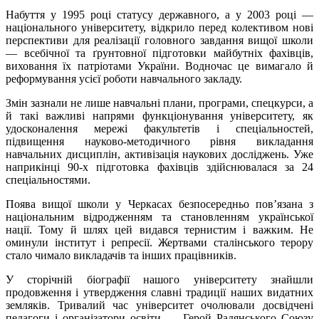
Набуття у 1995 році статусу державного, а у 2003 році —
національного університету, відкрило перед колективом нові
перспективи для реалізації головного завдання вищої школи
— всебічної та ґрунтовної підготовки майбутніх фахівців,
виховання їх патріотами України. Водночас це вимагало й
реформування усієї роботи навчального закладу.
Змін зазнали не лише навчальні плани, програми, спецкурси, а
й такі важливі напрями функціонування університету, як
удосконалення мережі факультетів і спеціальностей,
підвищення науково-методичного рівня викладання
навчальних дисциплін, активізація наукових досліджень. Уже
наприкінці 90-х підготовка фахівців здійснювалася за 24
спеціальностями.
Поява вищої школи у Черкасах безпосередньо пов’язана з
національним відродженням та становленням української
нації. Тому й шлях цей видався тернистим і важким. Не
оминули інститут і репресії. Жертвами сталінського терору
стало чимало викладачів та інших працівників.
У сторічній біографії нашого університету знайшли
продовження і утвердження славні традиції наших видатних
земляків. Тривалий час університет очолювали досвідчені
педагоги і організатори освіти — Герой Радянського Союзу