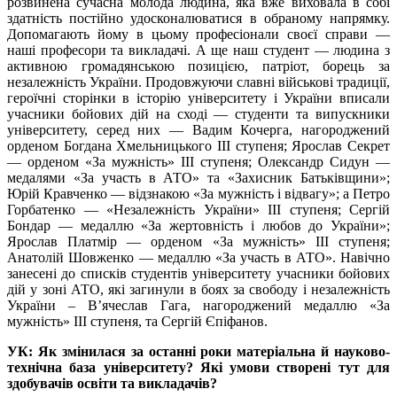
розвинена сучасна молода людина, яка вже виховала в собі
здатність постійно удосконалюватися в обраному напрямку.
Допомагають йому в цьому професіонали своєї справи —
наші професори та викладачі. А ще наш студент — людина з
активною громадянською позицією, патріот, борець за
незалежність України. Продовжуючи славні військові традиції,
героїчні сторінки в історію університету і України вписали
учасники бойових дій на сході — студенти та випускники
університету, серед них — Вадим Кочерга, нагороджений
орденом Богдана Хмельницького ІІІ ступеня; Ярослав Секрет
— орденом «За мужність» ІІІ ступеня; Олександр Сидун —
медалями «За участь в АТО» та «Захисник Батьківщини»;
Юрій Кравченко — відзнакою «За мужність і відвагу»; а Петро
Горбатенко — «Незалежність України» ІІІ ступеня; Сергій
Бондар — медаллю «За жертовність і любов до України»;
Ярослав Платмір — орденом «За мужність» ІІІ ступеня;
Анатолій Шовженко — медаллю «За участь в АТО». Навічно
занесені до списків студентів університету учасники бойових
дій у зоні АТО, які загинули в боях за свободу і незалежність
України – В’ячеслав Гага, нагороджений медаллю «За
мужність» ІІІ ступеня, та Сергій Єпіфанов.
УК: Як змінилася за останні роки матеріальна й науково-
технічна база університету? Які умови створені тут для
здобувачів освіти та викладачів?