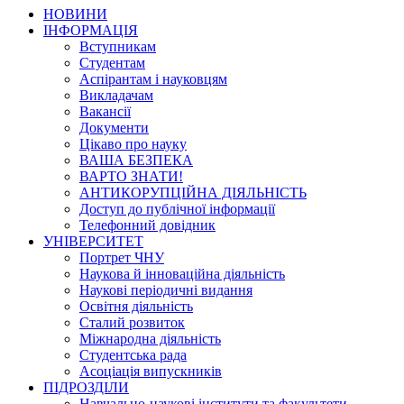
НОВИНИ
ІНФОРМАЦІЯ
Вступникам
Студентам
Аспірантам і науковцям
Викладачам
Вакансії
Документи
Цікаво про науку
ВАША БЕЗПЕКА
ВАРТО ЗНАТИ!
АНТИКОРУПЦІЙНА ДІЯЛЬНІСТЬ
Доступ до публічної інформації
Телефонний довідник
УНІВЕРСИТЕТ
Портрет ЧНУ
Наукова й інноваційна діяльність
Наукові періодичні видання
Освітня діяльність
Сталий розвиток
Міжнародна діяльність
Студентська рада
Асоціація випускників
ПІДРОЗДІЛИ
Навчально-наукові інститути та факультети