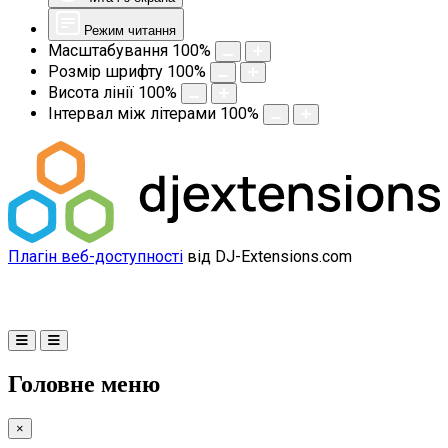
Режим читання
Масштабування
100
%
Розмір шрифту
100
%
Висота лінії
100
%
Інтервал між літерами
100
%
Плагін веб-доступності
від DJ-Extensions.com
Головне меню
×