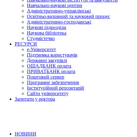
Навчально-наукові центри
Адміністративно-управлінські
Освітньо-виховний та науковий процес
Адміністративно-господарські
Наукові підрозділи
Наукова бібліотека
Студмістечко
РЕСУРСИ
е-Університет
Підтримка користувачів
Державні закупівлі
ОЩАДБАНК оплата
ПРИВАТБАНК оплата
Поштовий сервер
Програмне забезпечення
Інституційний репозитарій
Сайти університету
Запитати у ректора
НОВИНИ