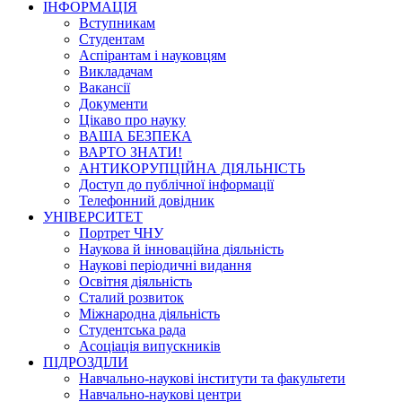
ІНФОРМАЦІЯ
Вступникам
Студентам
Аспірантам і науковцям
Викладачам
Вакансії
Документи
Цікаво про науку
ВАША БЕЗПЕКА
ВАРТО ЗНАТИ!
АНТИКОРУПЦІЙНА ДІЯЛЬНІСТЬ
Доступ до публічної інформації
Телефонний довідник
УНІВЕРСИТЕТ
Портрет ЧНУ
Наукова й інноваційна діяльність
Наукові періодичні видання
Освітня діяльність
Сталий розвиток
Міжнародна діяльність
Студентська рада
Асоціація випускників
ПІДРОЗДІЛИ
Навчально-наукові інститути та факультети
Навчально-наукові центри