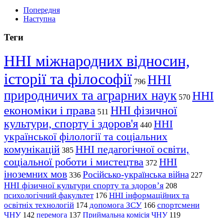
Попередня
Наступна
Теги
ННІ міжнародних відносин,
історії та філософії
ННІ
796
природничих та аграрних наук
ННІ
570
економіки і права
ННІ фізичної
511
культури, спорту і здоров'я
ННІ
440
української філології та соціальних
комунікацій
ННІ педагогічної освіти,
385
соціальної роботи і мистецтва
ННІ
372
іноземних мов
Російсько-українська війна
336
227
ННІ фізичної культури спорту та здоров’я
208
психологічний факультет
ННІ інформаційних та
176
освітніх технологій
допомога ЗСУ
спортсмени
174
166
ЧНУ
перемога
142
137
Приймальна комісія ЧНУ
119