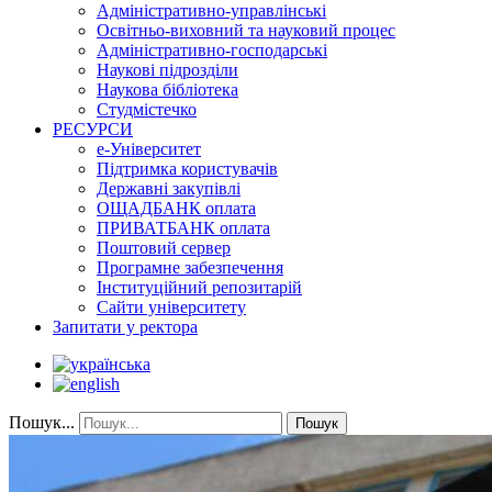
Адміністративно-управлінські
Освітньо-виховний та науковий процес
Адміністративно-господарські
Наукові підрозділи
Наукова бібліотека
Студмістечко
РЕСУРСИ
е-Університет
Підтримка користувачів
Державні закупівлі
ОЩАДБАНК оплата
ПРИВАТБАНК оплата
Поштовий сервер
Програмне забезпечення
Інституційний репозитарій
Сайти університету
Запитати у ректора
Пошук...
Пошук