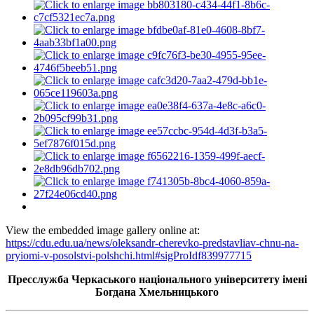
View the embedded image gallery online at:
https://cdu.edu.ua/news/oleksandr-cherevko-predstavliav-chnu-na-
pryiomi-v-posolstvi-polshchi.html#sigProIdf839977715
Пресслужба Черкаського національного університету імені
Богдана Хмельницького