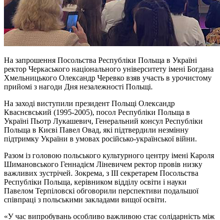
На запрошення Посольства Республіки Польща в Україні
ректор Черкаського національного університету імені Богдана
Хмельницького Олександр Черевко взяв участь в урочистому
прийомі з нагоди Дня незалежності Польщі.
На заході виступили президент Польщі Олександр
Кваснєвський (1995-2005), посол Республіки Польща в
Україні Пьотр Лукашевич, Генеральний консул Республіки
Польща в Києві Павел Овад, які підтвердили незмінну
підтримку України в умовах російсько-української війни.
Разом із головою польського культурного центру імені Кароля
Шимановського Геннадієм Ліневичем ректор провів низку
важливих зустрічей. Зокрема, з ІІІ секретарем Посольства
Республіки Польща, керівником відділу освіти і науки
Павелом Терпіловскі обговорили перспективи подальшої
співпраці з польськими закладами вищої освіти.
«У час випробувань особливо важливою стає солідарність між