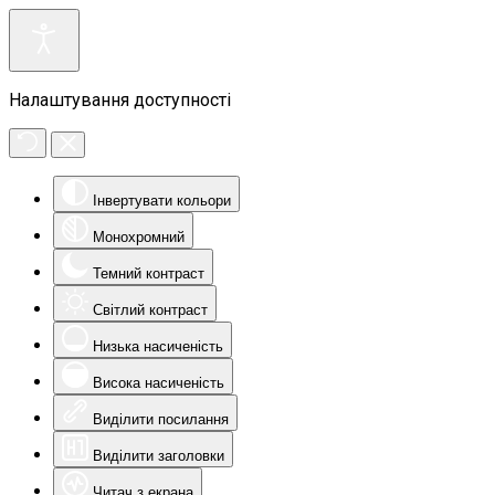
Налаштування доступності
Інвертувати кольори
Монохромний
Темний контраст
Світлий контраст
Низька насиченість
Висока насиченість
Виділити посилання
Виділити заголовки
Читач з екрана