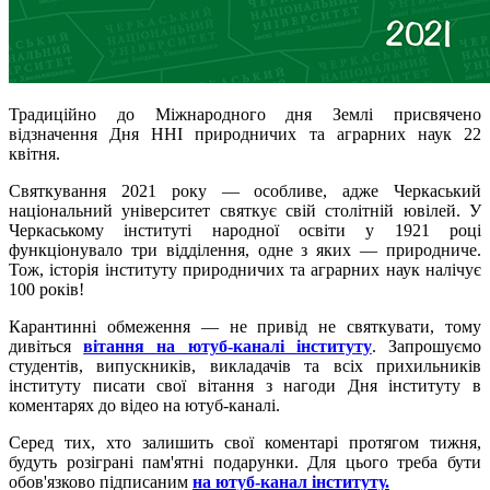
Традиційно до Міжнародного дня Землі присвячено
відзначення Дня ННІ природничих та аграрних наук 22
квітня.
Святкування 2021 року — особливе, адже Черкаський
національний університет святкує свій столітній ювілей. У
Черкаському інституті народної освіти у 1921 році
функціонувало три відділення, одне з яких — природниче.
Тож, історія інституту природничих та аграрних наук налічує
100 років!
Карантинні обмеження — не привід не святкувати, тому
дивіться
вітання на ютуб-каналі інституту
. Запрошуємо
студентів, випускників, викладачів та всіх прихильників
інституту писати свої вітання з нагоди Дня інституту в
коментарях до відео на ютуб-каналі.
Серед тих, хто залишить свої коментарі протягом тижня,
будуть розіграні пам'ятні подарунки. Для цього треба бути
обов'язково підписаним
на ютуб-канал інституту.