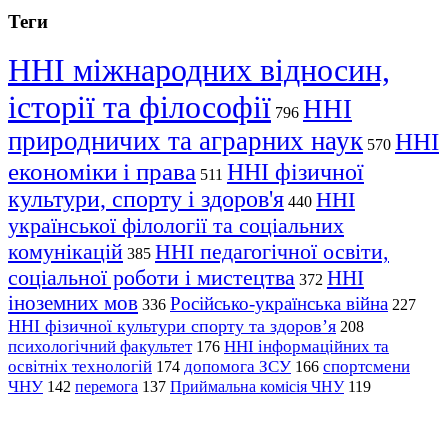
Теги
ННІ міжнародних відносин,
історії та філософії
ННІ
796
природничих та аграрних наук
ННІ
570
економіки і права
ННІ фізичної
511
культури, спорту і здоров'я
ННІ
440
української філології та соціальних
комунікацій
ННІ педагогічної освіти,
385
соціальної роботи і мистецтва
ННІ
372
іноземних мов
Російсько-українська війна
336
227
ННІ фізичної культури спорту та здоров’я
208
психологічний факультет
ННІ інформаційних та
176
освітніх технологій
допомога ЗСУ
спортсмени
174
166
ЧНУ
перемога
142
137
Приймальна комісія ЧНУ
119