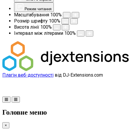
Режим читання
Масштабування
100
%
Розмір шрифту
100
%
Висота лінії
100
%
Інтервал між літерами
100
%
Плагін веб-доступності
від DJ-Extensions.com
Головне меню
×