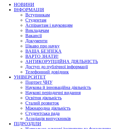
НОВИНИ
ІНФОРМАЦІЯ
Вступникам
Студентам
Аспірантам і науковцям
Викладачам
Вакансії
Документи
Цікаво про науку
ВАША БЕЗПЕКА
ВАРТО ЗНАТИ!
АНТИКОРУПЦІЙНА ДІЯЛЬНІСТЬ
Доступ до публічної інформації
Телефонний довідник
УНІВЕРСИТЕТ
Портрет ЧНУ
Наукова й інноваційна діяльність
Наукові періодичні видання
Освітня діяльність
Сталий розвиток
Міжнародна діяльність
Студентська рада
Асоціація випускників
ПІДРОЗДІЛИ
Навчально-наукові інститути та факультети