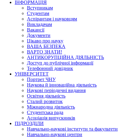
ІНФОРМАЦІЯ
Вступникам
Студентам
Аспірантам і науковцям
Викладачам
Вакансії
Документи
Цікаво про науку
ВАША БЕЗПЕКА
ВАРТО ЗНАТИ!
АНТИКОРУПЦІЙНА ДІЯЛЬНІСТЬ
Доступ до публічної інформації
Телефонний довідник
УНІВЕРСИТЕТ
Портрет ЧНУ
Наукова й інноваційна діяльність
Наукові періодичні видання
Освітня діяльність
Сталий розвиток
Міжнародна діяльність
Студентська рада
Асоціація випускників
ПІДРОЗДІЛИ
Навчально-наукові інститути та факультети
Навчально-наукові центри