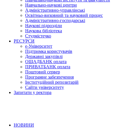
Навчально-наукові центри
Адміністративно-управлінські
Освітньо-виховний та науковий процес
Адміністративно-господарські
Наукові підрозділи
Наукова бібліотека
Студмістечко
РЕСУРСИ
е-Університет
Підтримка користувачів
Державні закупівлі
ОЩАДБАНК оплата
ПРИВАТБАНК оплата
Поштовий сервер
Програмне забезпечення
Інституційний репозитарій
Сайти університету
Запитати у ректора
НОВИНИ