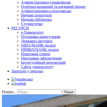
Адміністративно-управлінські
Освітньо-виховний та науковий процес
Адміністративно-господарські
Наукові підрозділи
Наукова бібліотека
Студмістечко
РЕСУРСИ
е-Університет
Підтримка користувачів
Державні закупівлі
ОЩАДБАНК оплата
ПРИВАТБАНК оплата
Поштовий сервер
Програмне забезпечення
Інституційний репозитарій
Сайти університету
Запитати у ректора
Пошук...
Пошук