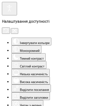
Налаштування доступності
Інвертувати кольори
Монохромний
Темний контраст
Світлий контраст
Низька насиченість
Висока насиченість
Виділити посилання
Виділити заголовки
Читач з екрана