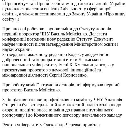
«Про освіту» та «Про внесення змін до деяких законів України
щодо вдосконалення освітньої діяльності у сфері вищої
освіти», а також внесенням змін до Закону України «Про вищу
освіту».)
Про внесені робочою групою зміни до Статуту доповів
перший проректор ЧНУ Василь Мойсієнко. Делегати
конференції погодили нову редакцію Статуту. Документ
набуде чинності після затвердження Міністерством освіти і
науки України.
Затвердили також нову редакцію Кодексу академічної
доброчесності та корпоративної етики Черкаського
національного університету імені Б. Хмельницького, яку
презентував проректор з наукової, інноваційної та
міжнародної діяльності Сергій Корновенко.
Про роботу комісії з трудових спорів поінформував перший
проректор Василь Мойсієнко.
За ініціативи голови профспілкового комітету ЧНУ Анатолія
Стеценка був затверджений комплексний план заходів щодо
охорони праці та внесено зміни до правил внутрішнього
розпорядку і до Колективного договору навчального закладу.
Ректор університету Олександр Черевко привітав