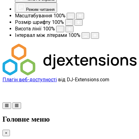
Режим читання
Масштабування
100
%
Розмір шрифту
100
%
Висота лінії
100
%
Інтервал між літерами
100
%
Плагін веб-доступності
від DJ-Extensions.com
Головне меню
×