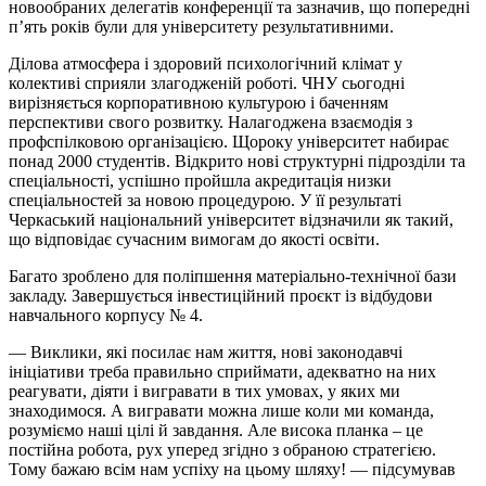
новообраних делегатів конференції та зазначив, що попередні
п’ять років були для університету результативними.
Ділова атмосфера і здоровий психологічний клімат у
колективі сприяли злагодженій роботі. ЧНУ сьогодні
вирізняється корпоративною культурою і баченням
перспективи свого розвитку. Налагоджена взаємодія з
профспілковою організацією. Щороку університет набирає
понад 2000 студентів. Відкрито нові структурні підрозділи та
спеціальності, успішно пройшла акредитація низки
спеціальностей за новою процедурою. У її результаті
Черкаський національний університет відзначили як такий,
що відповідає сучасним вимогам до якості освіти.
Багато зроблено для поліпшення матеріально-технічної бази
закладу. Завершується інвестиційний проєкт із відбудови
навчального корпусу № 4.
— Виклики, які посилає нам життя, нові законодавчі
ініціативи треба правильно сприймати, адекватно на них
реагувати, діяти і вигравати в тих умовах, у яких ми
знаходимося. А вигравати можна лише коли ми команда,
розуміємо наші цілі й завдання. Але висока планка – це
постійна робота, рух уперед згідно з обраною стратегією.
Тому бажаю всім нам успіху на цьому шляху! — підсумував