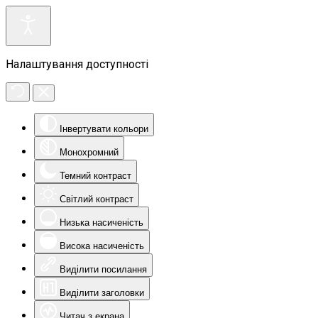
Налаштування доступності
Інвертувати кольори
Монохромний
Темний контраст
Світлий контраст
Низька насиченість
Висока насиченість
Виділити посилання
Виділити заголовки
Читач з екрана