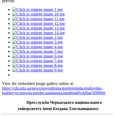
ректор.
View the embedded image gallery online at:
https://cdu.edu.ua/news/novoobrana-konferentsiia-trudovoho-
kolektyvu-provela-pershe-zasidannia.html#sigProId0ae5f989e6
Пресслужба Черкаського національного
університету імені Богдана Хмельницького