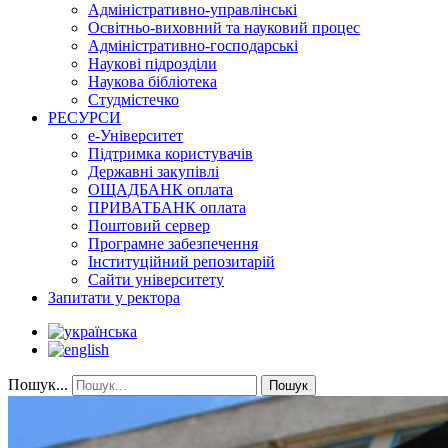
Адміністративно-управлінські
Освітньо-виховний та науковий процес
Адміністративно-господарські
Наукові підрозділи
Наукова бібліотека
Студмістечко
РЕСУРСИ
е-Університет
Підтримка користувачів
Державні закупівлі
ОЩАДБАНК оплата
ПРИВАТБАНК оплата
Поштовий сервер
Програмне забезпечення
Інституційний репозитарій
Сайти університету
Запитати у ректора
Пошук...
Пошук