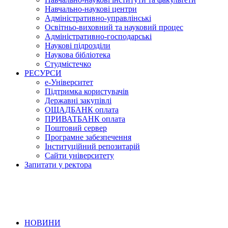
Навчально-наукові центри
Адміністративно-управлінські
Освітньо-виховний та науковий процес
Адміністративно-господарські
Наукові підрозділи
Наукова бібліотека
Студмістечко
РЕСУРСИ
е-Університет
Підтримка користувачів
Державні закупівлі
ОЩАДБАНК оплата
ПРИВАТБАНК оплата
Поштовий сервер
Програмне забезпечення
Інституційний репозитарій
Сайти університету
Запитати у ректора
НОВИНИ