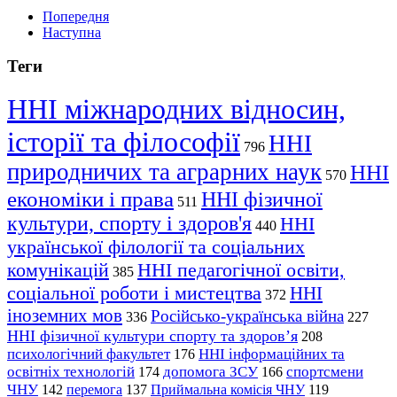
Попередня
Наступна
Теги
ННІ міжнародних відносин,
історії та філософії
ННІ
796
природничих та аграрних наук
ННІ
570
економіки і права
ННІ фізичної
511
культури, спорту і здоров'я
ННІ
440
української філології та соціальних
комунікацій
ННІ педагогічної освіти,
385
соціальної роботи і мистецтва
ННІ
372
іноземних мов
Російсько-українська війна
336
227
ННІ фізичної культури спорту та здоров’я
208
психологічний факультет
ННІ інформаційних та
176
освітніх технологій
допомога ЗСУ
спортсмени
174
166
ЧНУ
перемога
142
137
Приймальна комісія ЧНУ
119