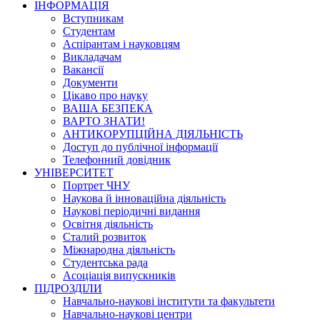
ІНФОРМАЦІЯ
Вступникам
Студентам
Аспірантам і науковцям
Викладачам
Вакансії
Документи
Цікаво про науку
ВАША БЕЗПЕКА
ВАРТО ЗНАТИ!
АНТИКОРУПЦІЙНА ДІЯЛЬНІСТЬ
Доступ до публічної інформації
Телефонний довідник
УНІВЕРСИТЕТ
Портрет ЧНУ
Наукова й інноваційна діяльність
Наукові періодичні видання
Освітня діяльність
Сталий розвиток
Міжнародна діяльність
Студентська рада
Асоціація випускників
ПІДРОЗДІЛИ
Навчально-наукові інститути та факультети
Навчально-наукові центри