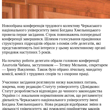
Новообрана конференція трудового колективу Черкаського
національного університету імені Богдана Хмельницького
провела перше засідання. Строк повноважень попередньої
конференції завершився. Шляхом голосування працівники
структурних підрозділів обрали з-поміж себе делегатів, які
представлятимуть їхні інтереси у цьому колективному органі
упродовж наступних 5 років.
На початку роботи делегати обрали головою конференції
Анатолія Чабана, заступником — Тетяну Мельник, секретарем
— Ірину Вакуленко. Також було обрано лічильну, мандатну
комісії, комісії з трудових спорів та з охорони праці.
Учасники засідання розглянули низку важливих питань,
зокрема, нову редакцію Статуту університету. (Довідково:
Статут розробляється відповідно до чинного законодавства
України і є локальним нормативним актом, що регламентує
діяльність Черкаського національного університету імені
Богдана Хмельницького. Нова редакція відображає зміни в
діяльності університету, які зумовлені прийняттям законів