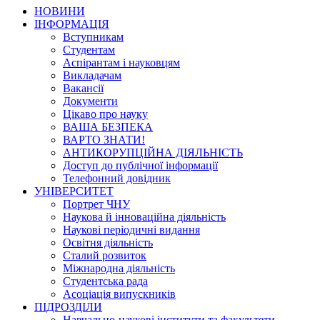
НОВИНИ
ІНФОРМАЦІЯ
Вступникам
Студентам
Аспірантам і науковцям
Викладачам
Вакансії
Документи
Цікаво про науку
ВАША БЕЗПЕКА
ВАРТО ЗНАТИ!
АНТИКОРУПЦІЙНА ДІЯЛЬНІСТЬ
Доступ до публічної інформації
Телефонний довідник
УНІВЕРСИТЕТ
Портрет ЧНУ
Наукова й інноваційна діяльність
Наукові періодичні видання
Освітня діяльність
Сталий розвиток
Міжнародна діяльність
Студентська рада
Асоціація випускників
ПІДРОЗДІЛИ
Навчально-наукові інститути та факультети