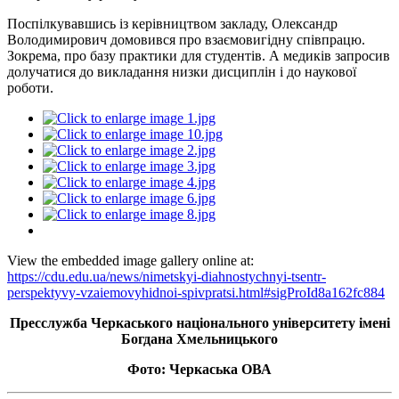
Поспілкувавшись із керівництвом закладу, Олександр
Володимирович домовився про взаємовигідну співпрацю.
Зокрема, про базу практики для студентів. А медиків запросив
долучатися до викладання низки дисциплін і до наукової
роботи.
View the embedded image gallery online at:
https://cdu.edu.ua/news/nimetskyi-diahnostychnyi-tsentr-
perspektyvy-vzaiemovyhidnoi-spivpratsi.html#sigProId8a162fc884
Пресслужба Черкаського національного університету імені
Богдана Хмельницького
Фото: Черкаська ОВА