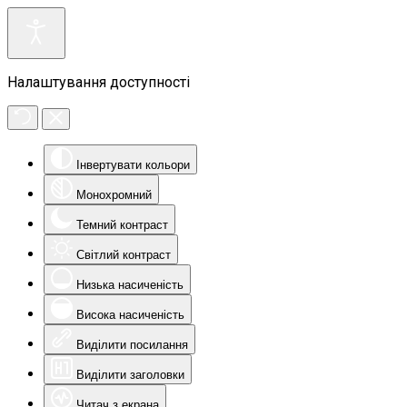
Налаштування доступності
Інвертувати кольори
Монохромний
Темний контраст
Світлий контраст
Низька насиченість
Висока насиченість
Виділити посилання
Виділити заголовки
Читач з екрана