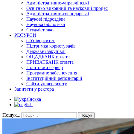
Адміністративно-управлінські
Освітньо-виховний та науковий процес
Адміністративно-господарські
Наукові підрозділи
Наукова бібліотека
Студмістечко
РЕСУРСИ
е-Університет
Підтримка користувачів
Державні закупівлі
ОЩАДБАНК оплата
ПРИВАТБАНК оплата
Поштовий сервер
Програмне забезпечення
Інституційний репозитарій
Сайти університету
Запитати у ректора
Пошук...
Пошук