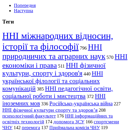
Попередня
Наступна
Теги
ННІ міжнародних відносин,
історії та філософії
ННІ
796
природничих та аграрних наук
ННІ
570
економіки і права
ННІ фізичної
511
культури, спорту і здоров'я
ННІ
440
української філології та соціальних
комунікацій
ННІ педагогічної освіти,
385
соціальної роботи і мистецтва
ННІ
372
іноземних мов
Російсько-українська війна
336
227
ННІ фізичної культури спорту та здоров’я
208
психологічний факультет
ННІ інформаційних та
176
освітніх технологій
допомога ЗСУ
спортсмени
174
166
ЧНУ
перемога
142
137
Приймальна комісія ЧНУ
119