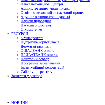
Навчально-наукові центри
Адміністративно-управлінські
Освітньо-виховний та науковий процес
Адміністративно-господарські
Наукові підрозділи
Наукова бібліотека
Студмістечко
РЕСУРСИ
е-Університет
Підтримка користувачів
Державні закупівлі
ОЩАДБАНК оплата
ПРИВАТБАНК оплата
Поштовий сервер
Програмне забезпечення
Інституційний репозитарій
Сайти університету
Запитати у ректора
НОВИНИ