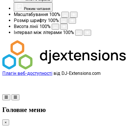
Режим читання
Масштабування
100
%
Розмір шрифту
100
%
Висота лінії
100
%
Інтервал між літерами
100
%
Плагін веб-доступності
від DJ-Extensions.com
Головне меню
×