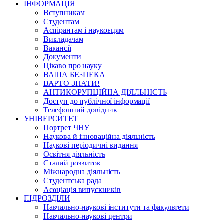
ІНФОРМАЦІЯ
Вступникам
Студентам
Аспірантам і науковцям
Викладачам
Вакансії
Документи
Цікаво про науку
ВАША БЕЗПЕКА
ВАРТО ЗНАТИ!
АНТИКОРУПЦІЙНА ДІЯЛЬНІСТЬ
Доступ до публічної інформації
Телефонний довідник
УНІВЕРСИТЕТ
Портрет ЧНУ
Наукова й інноваційна діяльність
Наукові періодичні видання
Освітня діяльність
Сталий розвиток
Міжнародна діяльність
Студентська рада
Асоціація випускників
ПІДРОЗДІЛИ
Навчально-наукові інститути та факультети
Навчально-наукові центри