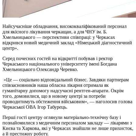
Найсучасніше обладнання, висококваліфікований персонал
для якісного лікування черкащан, а для ЧНУ ім. Б.
Хмельницького — перспективи співпраці: у Черкасах
відкрився новий медичний заклад «Німецький діагностичний
центр».
Серед почесних гостей на відкритті побував і ректор
Черкаського національного університету імені Богдана
Хмельницького Олександр Черевко.
«Це — соціально відповідальний бізнес. Завдяки партнерам
співзасновників наша обласна лікарня отримала як
гуманітарну допомогу надсучасні рентген-апарати. Окрім
того, домовилися, що в новому центрі за потреби
проводитимуть обстеження військовим», — наголосив голова
Черкаської ОВА Ігор Табурець.
Перші гості центру оглянули матеріально-технічну базу і
познайомилися з медичним персоналом закладу — лікарями з
Києва та Харкова, які у Черкасах знайшли не лише прихисток,
а й престижну роботу.