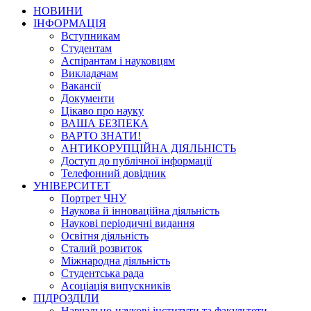
НОВИНИ
ІНФОРМАЦІЯ
Вступникам
Студентам
Аспірантам і науковцям
Викладачам
Вакансії
Документи
Цікаво про науку
ВАША БЕЗПЕКА
ВАРТО ЗНАТИ!
АНТИКОРУПЦІЙНА ДІЯЛЬНІСТЬ
Доступ до публічної інформації
Телефонний довідник
УНІВЕРСИТЕТ
Портрет ЧНУ
Наукова й інноваційна діяльність
Наукові періодичні видання
Освітня діяльність
Сталий розвиток
Міжнародна діяльність
Студентська рада
Асоціація випускників
ПІДРОЗДІЛИ
Навчально-наукові інститути та факультети