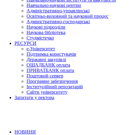
Навчально-наукові центри
Адміністративно-управлінські
Освітньо-виховний та науковий процес
Адміністративно-господарські
Наукові підрозділи
Наукова бібліотека
Студмістечко
РЕСУРСИ
е-Університет
Підтримка користувачів
Державні закупівлі
ОЩАДБАНК оплата
ПРИВАТБАНК оплата
Поштовий сервер
Програмне забезпечення
Інституційний репозитарій
Сайти університету
Запитати у ректора
НОВИНИ