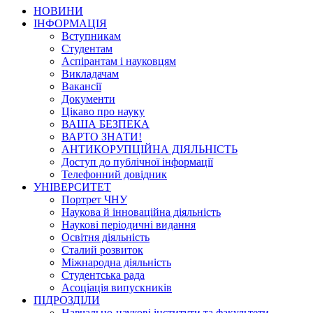
НОВИНИ
ІНФОРМАЦІЯ
Вступникам
Студентам
Аспірантам і науковцям
Викладачам
Вакансії
Документи
Цікаво про науку
ВАША БЕЗПЕКА
ВАРТО ЗНАТИ!
АНТИКОРУПЦІЙНА ДІЯЛЬНІСТЬ
Доступ до публічної інформації
Телефонний довідник
УНІВЕРСИТЕТ
Портрет ЧНУ
Наукова й інноваційна діяльність
Наукові періодичні видання
Освітня діяльність
Сталий розвиток
Міжнародна діяльність
Студентська рада
Асоціація випускників
ПІДРОЗДІЛИ
Навчально-наукові інститути та факультети