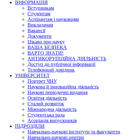
ІНФОРМАЦІЯ
Вступникам
Студентам
Аспірантам і науковцям
Викладачам
Вакансії
Документи
Цікаво про науку
ВАША БЕЗПЕКА
ВАРТО ЗНАТИ!
АНТИКОРУПЦІЙНА ДІЯЛЬНІСТЬ
Доступ до публічної інформації
Телефонний довідник
УНІВЕРСИТЕТ
Портрет ЧНУ
Наукова й інноваційна діяльність
Наукові періодичні видання
Освітня діяльність
Сталий розвиток
Міжнародна діяльність
Студентська рада
Асоціація випускників
ПІДРОЗДІЛИ
Навчально-наукові інститути та факультети
Навчально-наукові центри