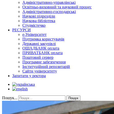
Адміністративно-управлінські
Освітньо-виховний та науковий процес
Адміністративно-господарські
Наукові підрозділи
Наукова бібліотека
Студмістечко
РЕСУРСИ
е-Університет
Підтримка користувачів
Державні закупівлі
ОЩАДБАНК оплата
ПРИВАТБАНК оплата
Поштовий сервер
Програмне забезпечення
Інституційний репозитарій
Сайти університету
Запитати у ректора
Пошук...
Пошук