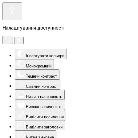
Налаштування доступності
Інвертувати кольори
Монохромний
Темний контраст
Світлий контраст
Низька насиченість
Висока насиченість
Виділити посилання
Виділити заголовки
Читач з екрана