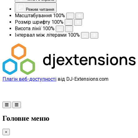
Режим читання
Масштабування
100
%
Розмір шрифту
100
%
Висота лінії
100
%
Інтервал між літерами
100
%
Плагін веб-доступності
від DJ-Extensions.com
Головне меню
×