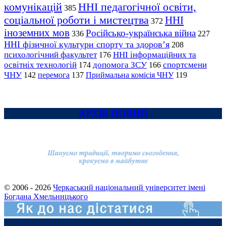
комунікацій
ННІ педагогічної освіти,
385
соціальної роботи і мистецтва
ННІ
372
іноземних мов
Російсько-українська війна
336
227
ННІ фізичної культури спорту та здоров’я
208
психологічний факультет
ННІ інформаційних та
176
освітніх технологій
допомога ЗСУ
спортсмени
174
166
ЧНУ
перемога
142
137
Приймальна комісія ЧНУ
119
АРХІВ НОВИН
© 2006 - 2026
Черкаський національний університет імені
Богдана Хмельницького