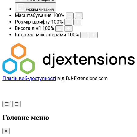
Режим читання
Масштабування
100
%
Розмір шрифту
100
%
Висота лінії
100
%
Інтервал між літерами
100
%
Плагін веб-доступності
від DJ-Extensions.com
Головне меню
×