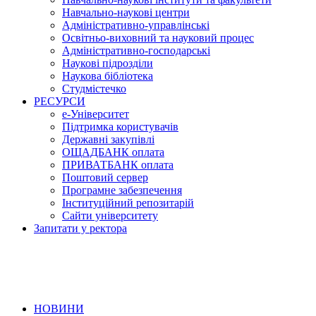
Навчально-наукові центри
Адміністративно-управлінські
Освітньо-виховний та науковий процес
Адміністративно-господарські
Наукові підрозділи
Наукова бібліотека
Студмістечко
РЕСУРСИ
е-Університет
Підтримка користувачів
Державні закупівлі
ОЩАДБАНК оплата
ПРИВАТБАНК оплата
Поштовий сервер
Програмне забезпечення
Інституційний репозитарій
Сайти університету
Запитати у ректора
НОВИНИ