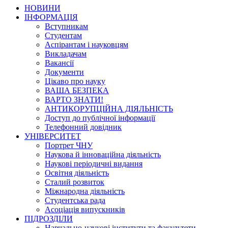
НОВИНИ
ІНФОРМАЦІЯ
Вступникам
Студентам
Аспірантам і науковцям
Викладачам
Вакансії
Документи
Цікаво про науку
ВАША БЕЗПЕКА
ВАРТО ЗНАТИ!
АНТИКОРУПЦІЙНА ДІЯЛЬНІСТЬ
Доступ до публічної інформації
Телефонний довідник
УНІВЕРСИТЕТ
Портрет ЧНУ
Наукова й інноваційна діяльність
Наукові періодичні видання
Освітня діяльність
Сталий розвиток
Міжнародна діяльність
Студентська рада
Асоціація випускників
ПІДРОЗДІЛИ
Навчально-наукові інститути та факультети