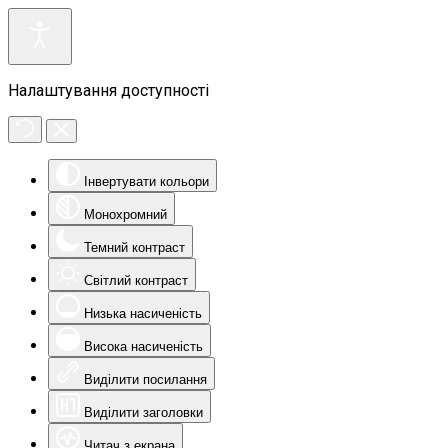
Налаштування доступності
Інвертувати кольори
Монохромний
Темний контраст
Світлий контраст
Низька насиченість
Висока насиченість
Виділити посилання
Виділити заголовки
Читач з екрана