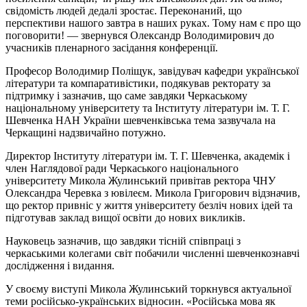
свідомість людей дедалі зростає. Переконаний, що
перспективи нашого завтра в наших руках. Тому нам є про що
поговорити! — звернувся Олександр Володимирович до
учасників пленарного засідання конференції.
Професор Володимир Поліщук, завідувач кафедри української
літератури та компаративістики, подякував ректорату за
підтримку і зазначив, що саме завдяки Черкаському
національному університету та Інституту літератури ім. Т. Г.
Шевченка НАН України шевченківська тема зазвучала на
Черкащині надзвичайно потужно.
Директор Інституту літератури ім. Т. Г. Шевченка, академік і
член Наглядової ради Черкаського національного
університету Микола Жулинський привітав ректора ЧНУ
Олександра Черевка з ювілеєм. Микола Григорович відзначив,
що ректор привніс у життя університету безліч нових ідей та
підготував заклад вищої освіти до нових викликів.
Науковець зазначив, що завдяки тісній співпраці з
черкаськими колегами світ побачили численні шевченкознавчі
дослідження і видання.
У своєму виступі Микола Жулинський торкнувся актуальної
теми російсько-українських відносин. «Російська мова як