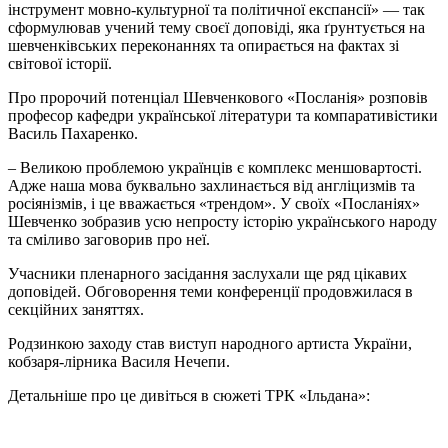
інструмент мовно-культурної та політичної експансії» — так
сформулював учений тему своєї доповіді, яка ґрунтується на
шевченківських переконаннях та опирається на фактах зі
світової історії.
Про пророчий потенціал Шевченкового «Посланія» розповів
професор кафедри української літератури та компаративістики
Василь Пахаренко.
– Великою проблемою українців є комплекс меншовартості.
Адже наша мова буквально захлинається від англіцизмів та
росіянізмів, і це вважається «трендом». У своїх «Посланіях»
Шевченко зобразив усю непросту історію українського народу
та сміливо заговорив про неї.
Учасники пленарного засідання заслухали ще ряд цікавих
доповідей. Обговорення теми конференції продовжилася в
секційних заняттях.
Родзинкою заходу став виступ народного артиста України,
кобзаря-лірника Василя Нечепи.
Детальніше про це дивіться в сюжеті ТРК «Ільдана»: