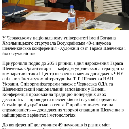
У Черкаському національному університеті імені Богдана
Хмельницького стартувала Всеукраїнська 40-а наукова
шевченківська конференція «Художній світ Тараса Шевченка і
його сучасність».
Приурочили подію до 205-ї річниці з дня народження Тараса
Шевченка. Організатори — кафедра української літератури та
компаративістики і Центр шевченкознавчих досліджень ЧНУ
спільно з Інститутом літератури ім. Т. Г. Шевченка НАН
України. Співорганізаторами також є Черкаська ОДА та
Шевченківський національний заповідник у Каневі.
Конференція продовжила традицію попередніх двох
десятиліть — проводити шевченківські наукові форуми на
батьківщині українського генія. Її проблемно-тематична
спрямованість — дослідження творчої спадщини Шевченка в
найширших варіантах і методологіях.
До конференції долучилися 49 науковців із різних міст