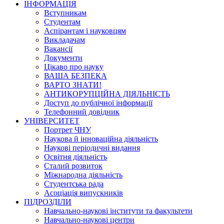
ІНФОРМАЦІЯ
Вступникам
Студентам
Аспірантам і науковцям
Викладачам
Вакансії
Документи
Цікаво про науку
ВАША БЕЗПЕКА
ВАРТО ЗНАТИ!
АНТИКОРУПЦІЙНА ДІЯЛЬНІСТЬ
Доступ до публічної інформації
Телефонний довідник
УНІВЕРСИТЕТ
Портрет ЧНУ
Наукова й інноваційна діяльність
Наукові періодичні видання
Освітня діяльність
Сталий розвиток
Міжнародна діяльність
Студентська рада
Асоціація випускників
ПІДРОЗДІЛИ
Навчально-наукові інститути та факультети
Навчально-наукові центри