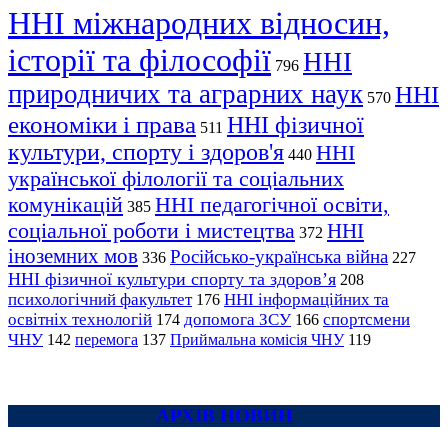
ННІ міжнародних відносин,
історії та філософії
ННІ
796
природничих та аграрних наук
ННІ
570
економіки і права
ННІ фізичної
511
культури, спорту і здоров'я
ННІ
440
української філології та соціальних
комунікацій
ННІ педагогічної освіти,
385
соціальної роботи і мистецтва
ННІ
372
іноземних мов
Російсько-українська війна
336
227
ННІ фізичної культури спорту та здоров’я
208
психологічний факультет
ННІ інформаційних та
176
освітніх технологій
допомога ЗСУ
спортсмени
174
166
ЧНУ
перемога
142
137
Приймальна комісія ЧНУ
119
АРХІВ НОВИН