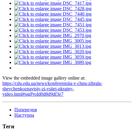
View the embedded image gallery online at:
https://cdu.edu.ua/news/konferentsiia-v-chnu-zibrala-
shevchenkoznavtsiv-zi-vsiiei-ukrainy-
video.html#sigProId0d8d9df3e7
Попередня
Наступна
Теги