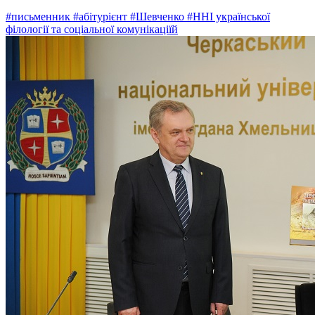
#письменник
#абітурієнт
#Шевченко
#ННІ української
філології та соціальної комунікаціїй