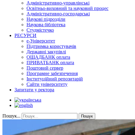
Адміністративно-управлінські
Освітньо-виховний та науковий процес
Адміністративно-господарські
Наукові підрозділи
Наукова бібліотека
Студмістечко
РЕСУРСИ
е-Університет
Підтримка користувачів
Державні закупівлі
ОЩАДБАНК оплата
ПРИВАТБАНК оплата
Поштовий сервер
Програмне забезпечення
Інституційний репозитарій
Сайти університету
Запитати у ректора
Пошук...
Пошук