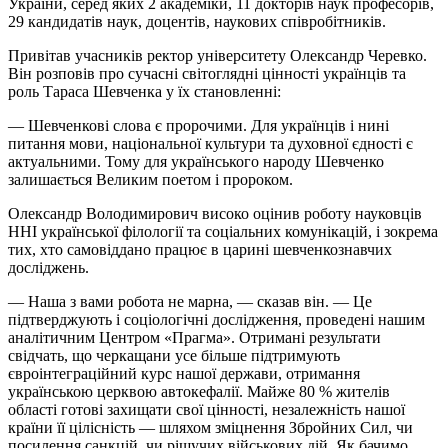
України, серед яких 2 академіки, 11 докторів наук професорів,
29 кандидатів наук, доцентів, наукових співробітників.
Привітав учасників ректор університету Олександр Черевко.
Він розповів про сучасні світоглядні цінності українців та
роль Тараса Шевченка у їх становленні:
— Шевченкові слова є пророчими. Для українців і нині
питання мови, національної культури та духовної єдності є
актуальними. Тому для українського народу Шевченко
залишається Великим поетом і пророком.
Олександр Володимирович високо оцінив роботу науковців
ННІ української філології та соціальних комунікацій, і зокрема
тих, хто самовіддано працює в царині шевченкознавчих
досліджень.
— Наша з вами робота не марна, — сказав він. — Це
підтверджують і соціологічні дослідження, проведені нашим
аналітичним Центром «Прагма». Отримані результати
свідчать, що черкащани усе більше підтримують
євроінтеграційний курс нашої держави, отримання
українською церквою автокефалії. Майже 80 % жителів
області готові захищати свої цінності, незалежність нашої
країни її цілісність — шляхом зміцнення Збройних Сил, чи
посилення санкцій, чи рішучих військових дій. Як бачимо,