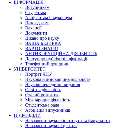
ІНФОРМАЦІЯ
Вступникам
Студентам
Аспірантам і науковцям
Викладачам
Вакансії
Документи
Цікаво про науку
ВАША БЕЗПЕКА
ВАРТО ЗНАТИ!
АНТИКОРУПЦІЙНА ДІЯЛЬНІСТЬ
Доступ до публічної інформації
Телефонний довідник
УНІВЕРСИТЕТ
Портрет ЧНУ
Наукова й інноваційна діяльність
Наукові періодичні видання
Освітня діяльність
Сталий розвиток
Міжнародна діяльність
Студентська рада
Асоціація випускників
ПІДРОЗДІЛИ
Навчально-наукові інститути та факультети
Навчально-наукові центри