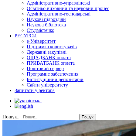
Адміністративно-управлінські
Освітньо-виховний та науковий процес
Адміністративно-господарські
Наукові підрозділи
Наукова бібліотека
Студмістечко
РЕСУРСИ
е-Університет
Підтримка користувачів
Державні закупівлі
ОЩАДБАНК оплата
ПРИВАТБАНК оплата
Поштовий сервер
Програмне забезпечення
Інституційний репозитарій
Сайти університету
Запитати у ректора
Пошук...
Пошук