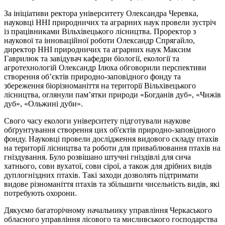
За ініціативи ректора університету Олександра Черевка,
науковці ННІ природничих та аграрних наук провели зустріч
із працівниками Вільхівецького лісництва. Проректор з
наукової та інноваційної роботи Олександр Спрягайло,
директор ННІ природничих та аграрних наук Максим
Гаврилюк та завідувач кафедри біології, екології та
агротехнологій Олександр Ілюха обговорили перспективи
створення об’єктів природно-заповідного фонду та
збереження біорізноманіття на території Вільхівецького
лісництва, оглянули пам’ятки природи «Богданів дуб», «Чижів
дуб», «Ольжині дуби».
Свого часу екологи університету підготували наукове
обґрунтування створення цих об'єктів природно-заповідного
фонду. Науковці провели дослідження видового складу птахів
на території лісництва та роботи для приваблювання птахів на
гніздування. Було розвішано штучні гніздівлі для сича
хатнього, сови вухатої, сови сірої, а також для дрібних видів
дуплогніздних птахів. Такі заходи дозволять підтримати
видове різноманіття птахів та збільшити чисельність видів, які
потребують охорони.
Дякуємо багаторічному начальнику управління Черкаського
обласного управління лісового та мисливського господарства