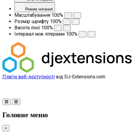
Режим читання
Масштабування
100
%
Розмір шрифту
100
%
Висота лінії
100
%
Інтервал між літерами
100
%
Плагін веб-доступності
від DJ-Extensions.com
Головне меню
×