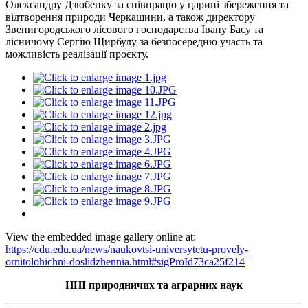
Олександру Дзюбенку за співпрацю у царині збереження та
відтворення природи Черкащини, а також директору
Звенигородського лісового господарства Івану Басу та
лісничому Сергію Щирбулу за безпосередню участь та
можливість реалізації проєкту.
View the embedded image gallery online at:
https://cdu.edu.ua/news/naukovtsi-universytetu-provely-
ornitolohichni-doslidzhennia.html#sigProId73ca25f214
ННІ природничих та аграрних наук