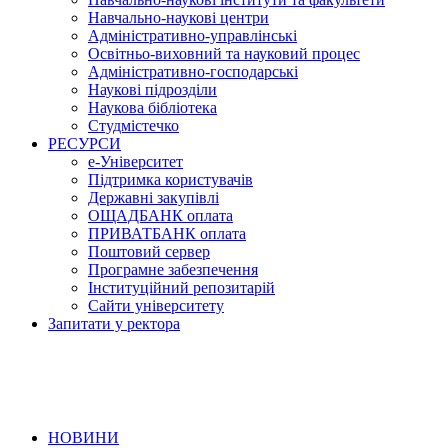
Навчально-наукові центри
Адміністративно-управлінські
Освітньо-виховний та науковий процес
Адміністративно-господарські
Наукові підрозділи
Наукова бібліотека
Студмістечко
РЕСУРСИ
е-Університет
Підтримка користувачів
Державні закупівлі
ОЩАДБАНК оплата
ПРИВАТБАНК оплата
Поштовий сервер
Програмне забезпечення
Інституційний репозитарій
Сайти університету
Запитати у ректора
НОВИНИ