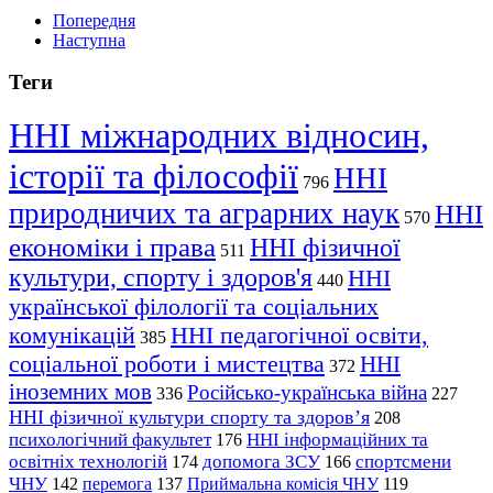
Попередня
Наступна
Теги
ННІ міжнародних відносин,
історії та філософії
ННІ
796
природничих та аграрних наук
ННІ
570
економіки і права
ННІ фізичної
511
культури, спорту і здоров'я
ННІ
440
української філології та соціальних
комунікацій
ННІ педагогічної освіти,
385
соціальної роботи і мистецтва
ННІ
372
іноземних мов
Російсько-українська війна
336
227
ННІ фізичної культури спорту та здоров’я
208
психологічний факультет
ННІ інформаційних та
176
освітніх технологій
допомога ЗСУ
спортсмени
174
166
ЧНУ
перемога
142
137
Приймальна комісія ЧНУ
119