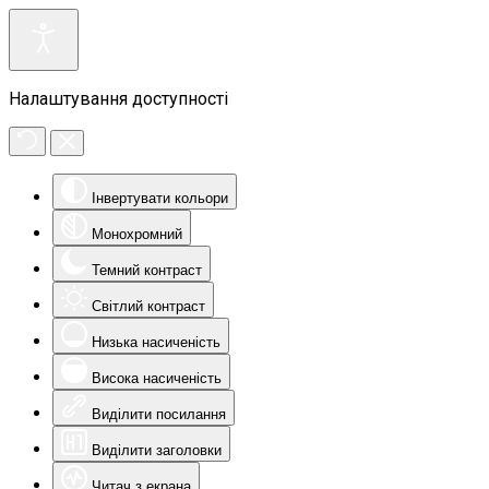
Налаштування доступності
Інвертувати кольори
Монохромний
Темний контраст
Світлий контраст
Низька насиченість
Висока насиченість
Виділити посилання
Виділити заголовки
Читач з екрана