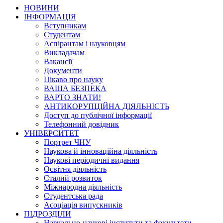
НОВИНИ
ІНФОРМАЦІЯ
Вступникам
Студентам
Аспірантам і науковцям
Викладачам
Вакансії
Документи
Цікаво про науку
ВАША БЕЗПЕКА
ВАРТО ЗНАТИ!
АНТИКОРУПЦІЙНА ДІЯЛЬНІСТЬ
Доступ до публічної інформації
Телефонний довідник
УНІВЕРСИТЕТ
Портрет ЧНУ
Наукова й інноваційна діяльність
Наукові періодичні видання
Освітня діяльність
Сталий розвиток
Міжнародна діяльність
Студентська рада
Асоціація випускників
ПІДРОЗДІЛИ
Навчально-наукові інститути та факультети