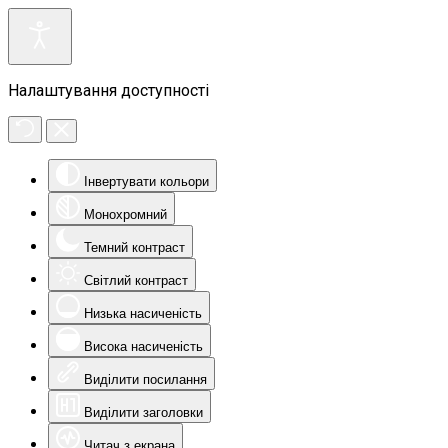
Налаштування доступності
Інвертувати кольори
Монохромний
Темний контраст
Світлий контраст
Низька насиченість
Висока насиченість
Виділити посилання
Виділити заголовки
Читач з екрана