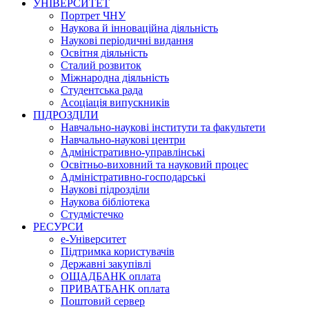
УНІВЕРСИТЕТ
Портрет ЧНУ
Наукова й інноваційна діяльність
Наукові періодичні видання
Освітня діяльність
Сталий розвиток
Міжнародна діяльність
Студентська рада
Асоціація випускників
ПІДРОЗДІЛИ
Навчально-наукові інститути та факультети
Навчально-наукові центри
Адміністративно-управлінські
Освітньо-виховний та науковий процес
Адміністративно-господарські
Наукові підрозділи
Наукова бібліотека
Студмістечко
РЕСУРСИ
е-Університет
Підтримка користувачів
Державні закупівлі
ОЩАДБАНК оплата
ПРИВАТБАНК оплата
Поштовий сервер