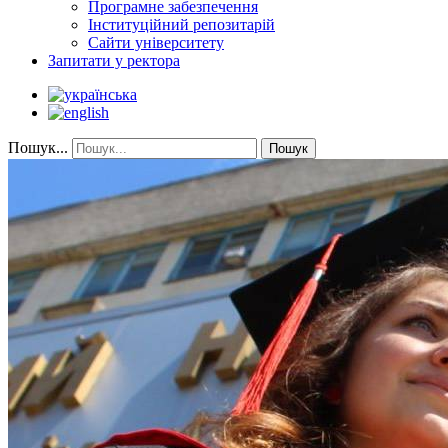
Програмне забезпечення
Інституційний репозитарій
Сайти університету
Запитати у ректора
Пошук...
Пошук