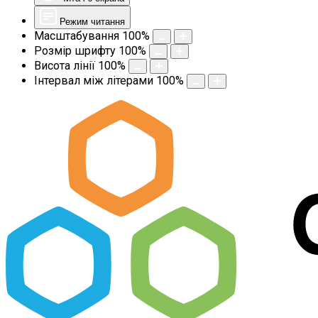
Режим читання
Масштабування
100
%
Розмір шрифту
100
%
Висота лінії
100
%
Інтервал між літерами
100
%