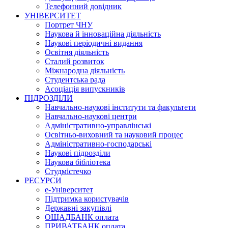
Телефонний довідник
УНІВЕРСИТЕТ
Портрет ЧНУ
Наукова й інноваційна діяльність
Наукові періодичні видання
Освітня діяльність
Сталий розвиток
Міжнародна діяльність
Студентська рада
Асоціація випускників
ПІДРОЗДІЛИ
Навчально-наукові інститути та факультети
Навчально-наукові центри
Адміністративно-управлінські
Освітньо-виховний та науковий процес
Адміністративно-господарські
Наукові підрозділи
Наукова бібліотека
Студмістечко
РЕСУРСИ
е-Університет
Підтримка користувачів
Державні закупівлі
ОЩАДБАНК оплата
ПРИВАТБАНК оплата