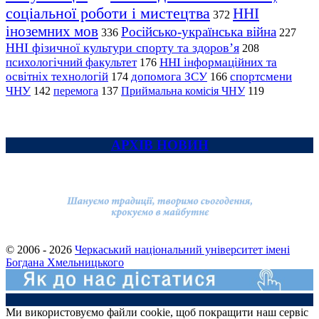
соціальної роботи і мистецтва
ННІ
372
іноземних мов
Російсько-українська війна
336
227
ННІ фізичної культури спорту та здоров’я
208
психологічний факультет
ННІ інформаційних та
176
освітніх технологій
допомога ЗСУ
спортсмени
174
166
ЧНУ
перемога
142
137
Приймальна комісія ЧНУ
119
АРХІВ НОВИН
© 2006 - 2026
Черкаський національний університет імені
Богдана Хмельницького
Ми використовуємо файли cookie, щоб покращити наш сервіс