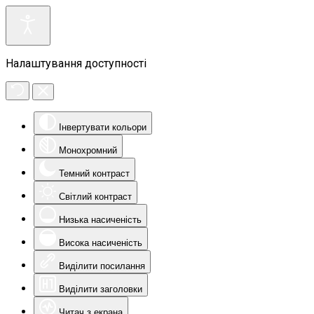
Налаштування доступності
Інвертувати кольори
Монохромний
Темний контраст
Світлий контраст
Низька насиченість
Висока насиченість
Виділити посилання
Виділити заголовки
Читач з екрана