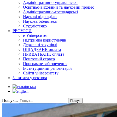
Адміністративно-управлінські
Освітньо-виховний та науковий процес
Адміністративно-господарські
Наукові підрозділи
Наукова бібліотека
Студмістечко
РЕСУРСИ
е-Університет
Підтримка користувачів
Державні закупівлі
ОЩАДБАНК оплата
ПРИВАТБАНК оплата
Поштовий сервер
Програмне забезпечення
Інституційний репозитарій
Сайти університету
Запитати у ректора
Пошук...
Пошук