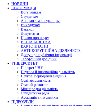
НОВИНИ
ІНФОРМАЦІЯ
Вступникам
Студентам
Аспірантам і науковцям
Викладачам
Вакансії
Документи
Цікаво про науку
ВАША БЕЗПЕКА
ВАРТО ЗНАТИ!
АНТИКОРУПЦІЙНА ДІЯЛЬНІСТЬ
Доступ до публічної інформації
Телефонний довідник
УНІВЕРСИТЕТ
Портрет ЧНУ
Наукова й інноваційна діяльність
Наукові періодичні видання
Освітня діяльність
Сталий розвиток
Міжнародна діяльність
Студентська рада
Асоціація випускників
ПІДРОЗДІЛИ
Навчально-наукові інститути та факультети