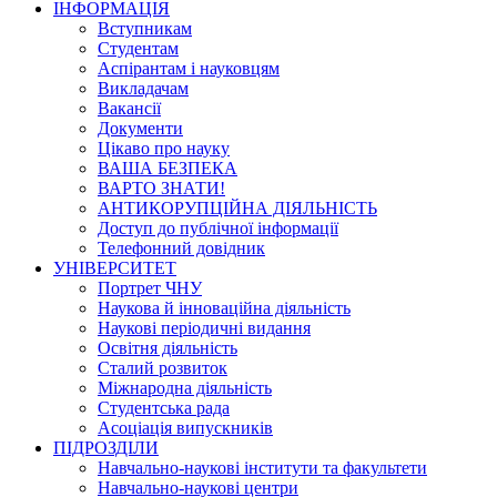
ІНФОРМАЦІЯ
Вступникам
Студентам
Аспірантам і науковцям
Викладачам
Вакансії
Документи
Цікаво про науку
ВАША БЕЗПЕКА
ВАРТО ЗНАТИ!
АНТИКОРУПЦІЙНА ДІЯЛЬНІСТЬ
Доступ до публічної інформації
Телефонний довідник
УНІВЕРСИТЕТ
Портрет ЧНУ
Наукова й інноваційна діяльність
Наукові періодичні видання
Освітня діяльність
Сталий розвиток
Міжнародна діяльність
Студентська рада
Асоціація випускників
ПІДРОЗДІЛИ
Навчально-наукові інститути та факультети
Навчально-наукові центри