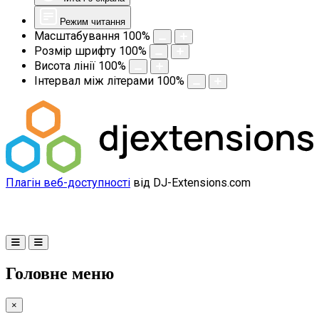
Режим читання
Масштабування
100
%
Розмір шрифту
100
%
Висота лінії
100
%
Інтервал між літерами
100
%
Плагін веб-доступності
від DJ-Extensions.com
Головне меню
×