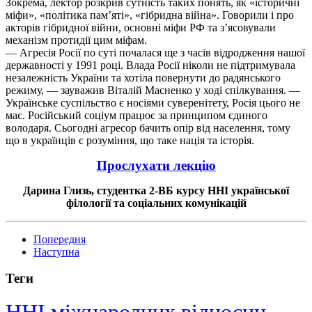
Зокрема, лектор розкрив сутність таких понять, як «історичні
міфи», «політика пам’яті», «гібридна війна». Говорили
і
про
акторів гібридної війни, основні міфи РФ та з’ясовували
механізм протидії цим міфам.
— Агресія Росії по суті почалася ще з часів відродження нашої
державності у 1991 році. Влада Росії ніколи не підтримувала
незалежність України та хотіла повернути до радянського
режиму, — зауважив Віталій
Масненко
у ході спілкування. —
Українське суспільство є носіями суверенітету, Росія цього не
має. Російський соціум працює за принципом єдиного
володаря. Сьогодні агресор бачить опір від населення, тому
що в українців є розуміння, що таке нація та історія.
Прослухати лекцію
Дарина Глизь, студентка 2-ВБ курсу ННІ української
філології та соціальних комунікацій
Попередня
Наступна
Теги