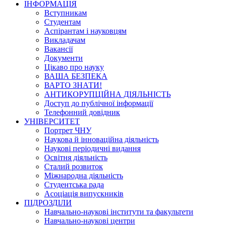
ІНФОРМАЦІЯ
Вступникам
Студентам
Аспірантам і науковцям
Викладачам
Вакансії
Документи
Цікаво про науку
ВАША БЕЗПЕКА
ВАРТО ЗНАТИ!
АНТИКОРУПЦІЙНА ДІЯЛЬНІСТЬ
Доступ до публічної інформації
Телефонний довідник
УНІВЕРСИТЕТ
Портрет ЧНУ
Наукова й інноваційна діяльність
Наукові періодичні видання
Освітня діяльність
Сталий розвиток
Міжнародна діяльність
Студентська рада
Асоціація випускників
ПІДРОЗДІЛИ
Навчально-наукові інститути та факультети
Навчально-наукові центри