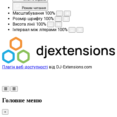
Режим читання
Масштабування
100
%
Розмір шрифту
100
%
Висота лінії
100
%
Інтервал між літерами
100
%
Плагін веб-доступності
від DJ-Extensions.com
Головне меню
×