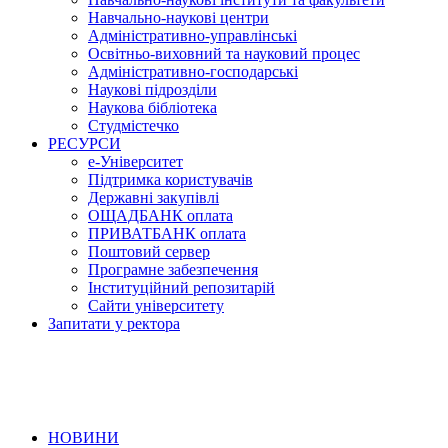
Навчально-наукові центри
Адміністративно-управлінські
Освітньо-виховний та науковий процес
Адміністративно-господарські
Наукові підрозділи
Наукова бібліотека
Студмістечко
РЕСУРСИ
е-Університет
Підтримка користувачів
Державні закупівлі
ОЩАДБАНК оплата
ПРИВАТБАНК оплата
Поштовий сервер
Програмне забезпечення
Інституційний репозитарій
Сайти університету
Запитати у ректора
НОВИНИ