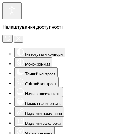
Налаштування доступності
Інвертувати кольори
Монохромний
Темний контраст
Світлий контраст
Низька насиченість
Висока насиченість
Виділити посилання
Виділити заголовки
Читач з екрана