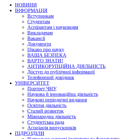
НОВИНИ
ІНФОРМАЦІЯ
Вступникам
Студентам
Аспірантам і науковцям
Викладачам
Вакансії
Документи
Цікаво про науку
ВАША БЕЗПЕКА
ВАРТО ЗНАТИ!
АНТИКОРУПЦІЙНА ДІЯЛЬНІСТЬ
Доступ до публічної інформації
Телефонний довідник
УНІВЕРСИТЕТ
Портрет ЧНУ
Наукова й інноваційна діяльність
Наукові періодичні видання
Освітня діяльність
Сталий розвиток
Міжнародна діяльність
Студентська рада
Асоціація випускників
ПІДРОЗДІЛИ
Навчально-наукові інститути та факультети