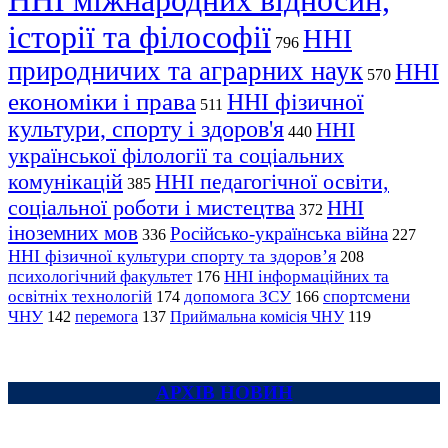
ННІ міжнародних відносин,
історії та філософії
ННІ
796
природничих та аграрних наук
ННІ
570
економіки і права
ННІ фізичної
511
культури, спорту і здоров'я
ННІ
440
української філології та соціальних
комунікацій
ННІ педагогічної освіти,
385
соціальної роботи і мистецтва
ННІ
372
іноземних мов
Російсько-українська війна
336
227
ННІ фізичної культури спорту та здоров’я
208
психологічний факультет
ННІ інформаційних та
176
освітніх технологій
допомога ЗСУ
спортсмени
174
166
ЧНУ
перемога
142
137
Приймальна комісія ЧНУ
119
АРХІВ НОВИН