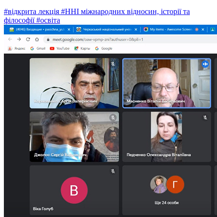
#відкрита лекція
#ННІ міжнародних відносин, історії та
філософії
#освіта