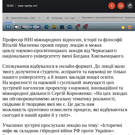
Професор ННІ міжнародних відносин, історії та філософії
Віталій Масненко провів першу лекцію в межах
циклу науково-просвітницьких заходів від Черкаського
національного університету імені Богдана Хмельницького.
Спілкування відбувалося в онлайн-форматі. До лекції мали
змогу долучитися студенти, аспіранти та науковці не тільки
нашого університету, а й інших закладів вищої освіти.
На корисності та науковій і суспільній значущості цих
зустрічей наголосив проректор з наукової, інноваційної та
міжнародної діяльності Сергій
Корновенко
: «На цих заходах
ми обговорюватимемо актуальну тематику реальності,
свідками й творцями якої ми є. Це дасть нам
можливість ґрунтовно осмислити процеси, які відбуваються
сьогодні в нашій країні й у світі».
Учасники зустрічі прослухали лекцію на тему: «Історичні
міфи як складник гібридної війни РФ проти України».