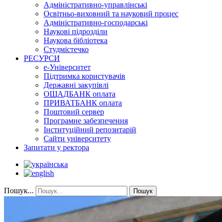
Адміністративно-управлінські
Освітньо-виховний та науковий процес
Адміністративно-господарські
Наукові підрозділи
Наукова бібліотека
Студмістечко
РЕСУРСИ
е-Університет
Підтримка користувачів
Державні закупівлі
ОЩАДБАНК оплата
ПРИВАТБАНК оплата
Поштовий сервер
Програмне забезпечення
Інституційний репозитарій
Сайти університету
Запитати у ректора
Пошук...
Пошук