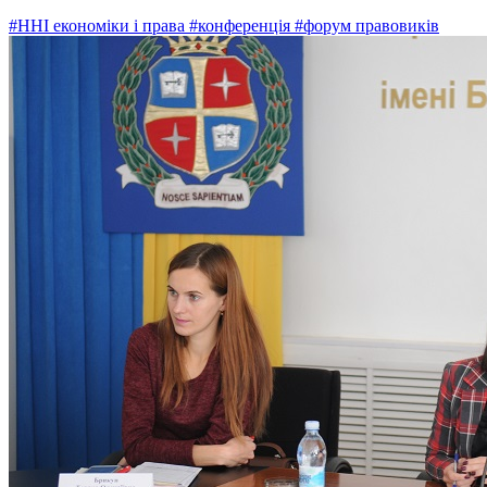
#ННІ економіки і права
#конференція
#форум правовиків