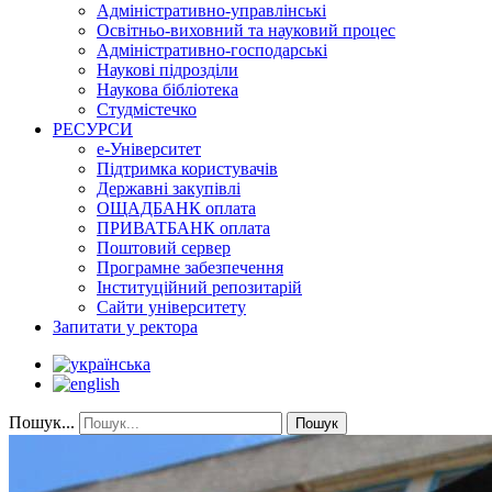
Адміністративно-управлінські
Освітньо-виховний та науковий процес
Адміністративно-господарські
Наукові підрозділи
Наукова бібліотека
Студмістечко
РЕСУРСИ
е-Університет
Підтримка користувачів
Державні закупівлі
ОЩАДБАНК оплата
ПРИВАТБАНК оплата
Поштовий сервер
Програмне забезпечення
Інституційний репозитарій
Сайти університету
Запитати у ректора
Пошук...
Пошук