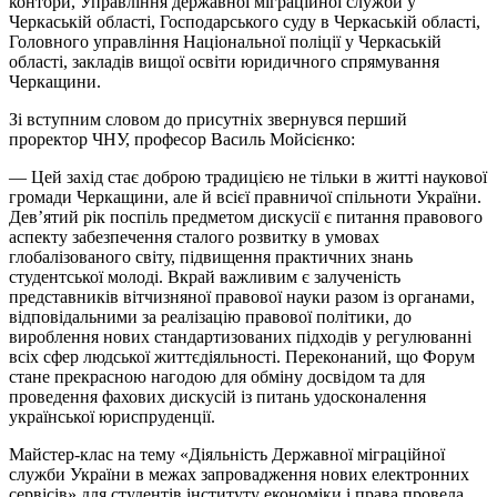
контори, Управління державної міграційної служби у
Черкаській області, Господарського суду в Черкаській області,
Головного управління Національної поліції у Черкаській
області, закладів вищої освіти юридичного спрямування
Черкащини.
Зі вступним словом до присутніх звернувся перший
проректор ЧНУ, професор Василь Мойсієнко:
— Цей захід стає доброю традицією не тільки в житті наукової
громади Черкащини, але й всієї правничої спільноти України.
Дев’ятий рік поспіль предметом дискусії є питання правового
аспекту забезпечення сталого розвитку в умовах
глобалізованого світу, підвищення практичних знань
студентської молоді. Вкрай важливим є залученість
представників вітчизняної правової науки разом із органами,
відповідальними за реалізацію правової політики, до
вироблення нових стандартизованих підходів у регулюванні
всіх сфер людської життєдіяльності. Переконаний, що Форум
стане прекрасною нагодою для обміну досвідом та для
проведення фахових дискусій із питань удосконалення
української юриспруденції.
Майстер-клас на тему «Діяльність Державної міграційної
служби України в межах запровадження нових електронних
сервісів» для студентів інституту економіки і права провела