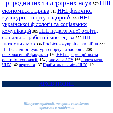
природничих та аграрних наук
ННІ
570
економіки і права
ННІ фізичної
511
культури, спорту і здоров'я
ННІ
440
української філології та соціальних
комунікацій
ННІ педагогічної освіти,
385
соціальної роботи і мистецтва
ННІ
372
іноземних мов
Російсько-українська війна
336
227
ННІ фізичної культури спорту та здоров’я
208
психологічний факультет
ННІ інформаційних та
176
освітніх технологій
допомога ЗСУ
спортсмени
174
166
ЧНУ
перемога
142
137
Приймальна комісія ЧНУ
119
АРХІВ НОВИН