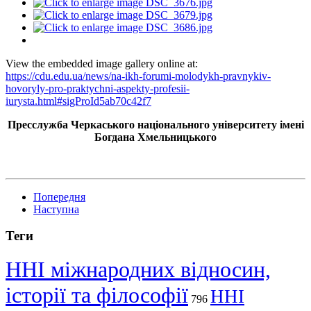
View the embedded image gallery online at:
https://cdu.edu.ua/news/na-ikh-forumi-molodykh-pravnykiv-
hovoryly-pro-praktychni-aspekty-profesii-
iurysta.html#sigProId5ab70c42f7
Пресслужба Черкаського національного університету імені
Богдана Хмельницького
Попередня
Наступна
Теги
ННІ міжнародних відносин,
історії та філософії
ННІ
796