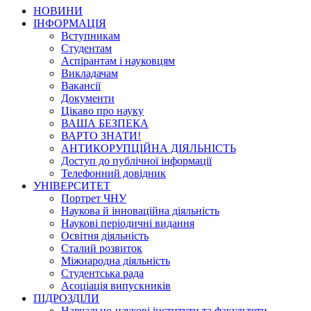
НОВИНИ
ІНФОРМАЦІЯ
Вступникам
Студентам
Аспірантам і науковцям
Викладачам
Вакансії
Документи
Цікаво про науку
ВАША БЕЗПЕКА
ВАРТО ЗНАТИ!
АНТИКОРУПЦІЙНА ДІЯЛЬНІСТЬ
Доступ до публічної інформації
Телефонний довідник
УНІВЕРСИТЕТ
Портрет ЧНУ
Наукова й інноваційна діяльність
Наукові періодичні видання
Освітня діяльність
Сталий розвиток
Міжнародна діяльність
Студентська рада
Асоціація випускників
ПІДРОЗДІЛИ
Навчально-наукові інститути та факультети