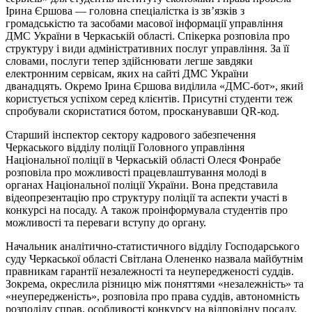
Ірина Єршова — головна спеціалістка із зв’язків з
громадськістю та засобами масової інформації управління
ДМС України в Черкаській області. Спікерка розповіла про
структуру і види адміністративних послуг управління. За її
словами, послуги тепер здійснювати легше завдяки
електронним сервісам, яких на сайті ДМС України
дванадцять. Окремо Ірина Єршова виділила «ДМС-бот», який
користується успіхом серед клієнтів. Присутні студенти теж
спробували скористатися ботом, просканувавши QR-код.
Старший інспектор сектору кадрового забезпечення
Черкаського відділу поліції Головного управління
Національної поліції в Черкаській області Олеся Фонрабе
розповіла про можливості працевлаштування молоді в
органах Національної поліції України. Вона представила
відеопрезентацію про структуру поліції та аспекти участі в
конкурсі на посаду. А також проінформувала студентів про
можливості та переваги вступу до органу.
Начальник аналітично-статистичного відділу Господарського
суду Черкаської області Світлана Олененко назвала майбутнім
правникам гарантії незалежності та неупередженості суддів.
Зокрема, окреслила різницю між поняттями «незалежність» та
«неупередженість», розповіла про права суддів, автономність
розподілу справ, особливості конкурсу на відповідну посаду.