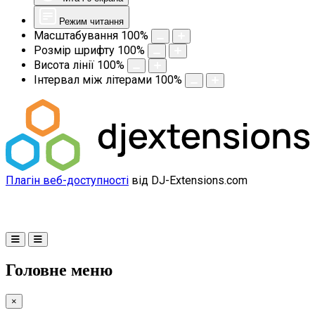
Режим читання
Масштабування
100
%
Розмір шрифту
100
%
Висота лінії
100
%
Інтервал між літерами
100
%
Плагін веб-доступності
від DJ-Extensions.com
Головне меню
×