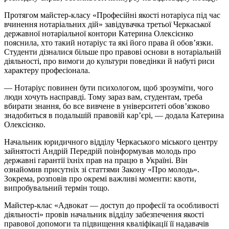
Протягом майстер-класу «Професійні якості нотаріуса під час
вчинення нотаріальних дій» завідувачка третьої Черкаської
державної нотаріальної контори Катерина Олексієнко
пояснила, хто такий нотаріус та які його права й обов’язки.
Студенти дізналися більше про правові основи в нотаріальній
діяльності, про вимоги до культури поведінки й набуті риси
характеру професіонала.
— Нотаріус повинен бути психологом, щоб зрозуміти, чого
люди хочуть насправді. Тому зараз вам, студентам, треба
вбирати знання, бо все вивчене в університеті обов’язково
знадобиться в подальшій правовій кар’єрі, — додала Катерина
Олексієнко.
Начальник юридичного відділу Черкаського міського центру
зайнятості Андрій Передрій поінформував молодь про
державні гарантії їхніх прав на працю в Україні. Він
ознайомив присутніх зі статтями Закону «Про молодь».
Зокрема, розповів про окремі важливі моменти: квоти,
випробувальний термін тощо.
Майстер-клас «Адвокат — доступ до професії та особливості
діяльності» провів начальник відділу забезпечення якості
правової допомоги та підвищення кваліфікації її надавачів