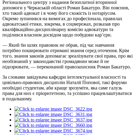
Регіонального центру з надання безоплатної вторинної
допомоги у Черкаській області Роман Бакатуро. Він пояснив,
хто такий адвокат і в чому його схожість із нотаріусом.
Окремо зупинився на вимогах до професіонала, правилах
адвокатської етики, зокрема, в соцмережах, розказав про
кваліфікаційно-дисциплінарну комісію адвокатури та
поділився власним досвідом щодо побудови кар’єри.
— Який би шлях правовик не обрав, під час навчання
потрібно поширювати отримані знання серед оточення. Крім
того, знання законів допомагає зреалізувати свої права, про які
необізнаний у законодавстві громадянин може й не
підозрювати, — переконаний правозахисник Роман Бакатуро.
За словами завідувача кафедри інтелектуальної власності та
цивільно-правових дисциплін Наталії Попової, такі форуми
необхідні студентам, аби краще зрозуміти, яка саме галузь
права для них є пріоритетною, та успішно працевлаштуватися
в подальшому.