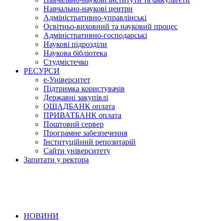
Навчально-наукові центри
Адміністративно-управлінські
Освітньо-виховний та науковий процес
Адміністративно-господарські
Наукові підрозділи
Наукова бібліотека
Студмістечко
РЕСУРСИ
е-Університет
Підтримка користувачів
Державні закупівлі
ОЩАДБАНК оплата
ПРИВАТБАНК оплата
Поштовий сервер
Програмне забезпечення
Інституційний репозитарій
Сайти університету
Запитати у ректора
НОВИНИ