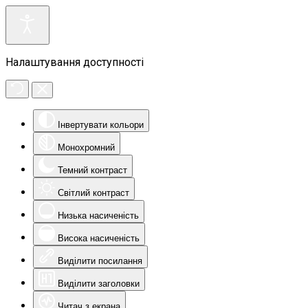
Налаштування доступності
Інвертувати кольори
Монохромний
Темний контраст
Світлий контраст
Низька насиченість
Висока насиченість
Виділити посилання
Виділити заголовки
Читач з екрана