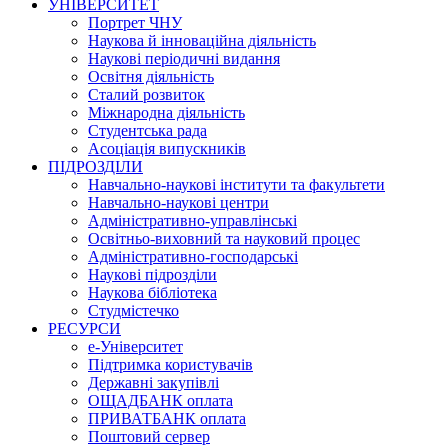
УНІВЕРСИТЕТ
Портрет ЧНУ
Наукова й інноваційна діяльність
Наукові періодичні видання
Освітня діяльність
Сталий розвиток
Міжнародна діяльність
Студентська рада
Асоціація випускників
ПІДРОЗДІЛИ
Навчально-наукові інститути та факультети
Навчально-наукові центри
Адміністративно-управлінські
Освітньо-виховний та науковий процес
Адміністративно-господарські
Наукові підрозділи
Наукова бібліотека
Студмістечко
РЕСУРСИ
е-Університет
Підтримка користувачів
Державні закупівлі
ОЩАДБАНК оплата
ПРИВАТБАНК оплата
Поштовий сервер