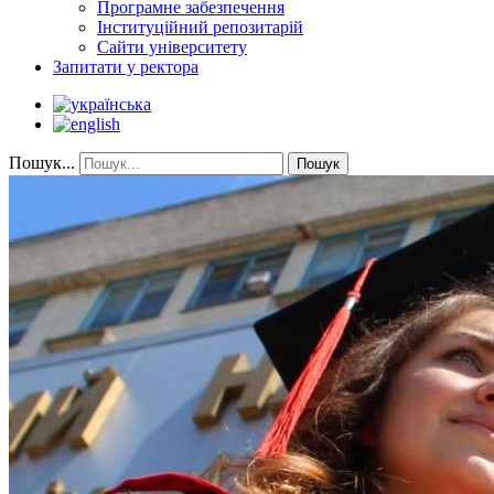
Програмне забезпечення
Інституційний репозитарій
Сайти університету
Запитати у ректора
Пошук...
Пошук