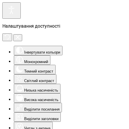
Налаштування доступності
Інвертувати кольори
Монохромний
Темний контраст
Світлий контраст
Низька насиченість
Висока насиченість
Виділити посилання
Виділити заголовки
Читач з екрана