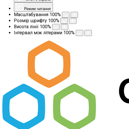
Режим читання
Масштабування
100
%
Розмір шрифту
100
%
Висота лінії
100
%
Інтервал між літерами
100
%