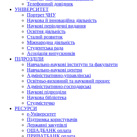
Телефонний довідник
УНІВЕРСИТЕТ
Портрет ЧНУ
Наукова й інноваційна діяльність
Наукові періодичні видання
Освітня діяльність
Сталий розвиток
Міжнародна діяльність
Студентська рада
Асоціація випускників
ПІДРОЗДІЛИ
Навчально-наукові інститути та факультети
Навчально-наукові центри
Адміністративно-управлінські
Освітньо-виховний та науковий процес
Адміністративно-господарські
Наукові підрозділи
Наукова бібліотека
Студмістечко
РЕСУРСИ
е-Університет
Підтримка користувачів
Державні закупівлі
ОЩАДБАНК оплата
ПРИВАТБАНК оплата