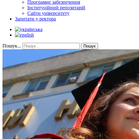
Програмне забезпечення
Інституційний репозитарій
Сайти університету
Запитати у ректора
Пошук...
Пошук