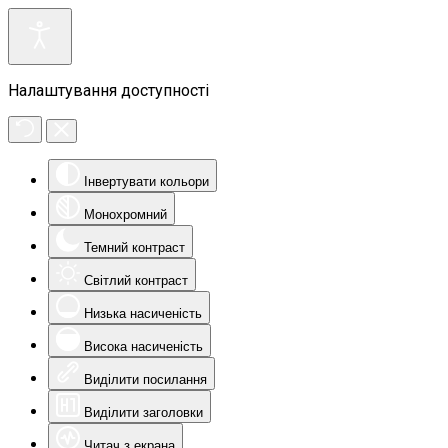
Налаштування доступності
Інвертувати кольори
Монохромний
Темний контраст
Світлий контраст
Низька насиченість
Висока насиченість
Виділити посилання
Виділити заголовки
Читач з екрана