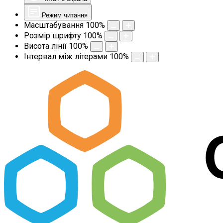
Режим читання
Масштабування
100
%
Розмір шрифту
100
%
Висота лінії
100
%
Інтервал між літерами
100
%