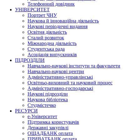
Телефонний довідник
УНІВЕРСИТЕТ
Портрет ЧНУ
Наукова й інноваційна діяльність
Наукові періодичні видання
Освітня діяльність
Сталий розвиток
Міжнародна діяльність
Студентська рада
Асоціація випускників
ПІДРОЗДІЛИ
Навчально-наукові інститути та факультети
Навчально-наукові центри
Адміністративно-управлінські
Освітньо-виховний та науковий процес
Адміністративно-господарські
Наукові підрозділи
Наукова бібліотека
Студмістечко
РЕСУРСИ
е-Університет
Підтримка користувачів
Державні закупівлі
ОЩАДБАНК оплата
ПРИВАТБАНК оплата