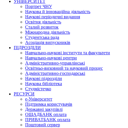
УНІВЕРСИТЕТ
Портрет ЧНУ
Наукова й інноваційна діяльність
Наукові періодичні видання
Освітня діяльність
Сталий розвиток
Міжнародна діяльність
Студентська рада
Асоціація випускників
ПІДРОЗДІЛИ
Навчально-наукові інститути та факультети
Навчально-наукові центри
Адміністративно-управлінські
Освітньо-виховний та науковий процес
Адміністративно-господарські
Наукові підрозділи
Наукова бібліотека
Студмістечко
РЕСУРСИ
е-Університет
Підтримка користувачів
Державні закупівлі
ОЩАДБАНК оплата
ПРИВАТБАНК оплата
Поштовий сервер