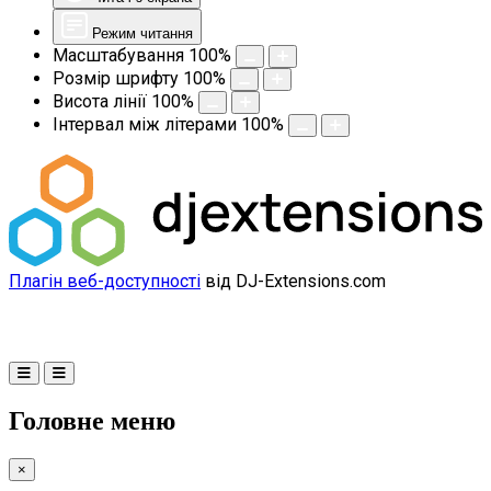
Режим читання
Масштабування
100
%
Розмір шрифту
100
%
Висота лінії
100
%
Інтервал між літерами
100
%
Плагін веб-доступності
від DJ-Extensions.com
Головне меню
×