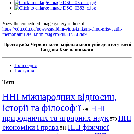
View the embedded image gallery online at:
https://cdu.edu.ua/news/zagiblim-vipusknikam-chnu-prisvyatili-
memorialnu-stelu.html#sigProId8387358dd9
Пресслужба Черкаського національного університету імені
Богдана Хмельницького
Попередня
Наступна
Теги
ННІ міжнародних відносин,
історії та філософії
ННІ
796
природничих та аграрних наук
ННІ
570
економіки і права
ННІ фізичної
511