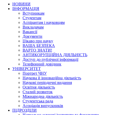
НОВИНИ
ІНФОРМАЦІЯ
Вступникам
Студентам
Аспірантам і науковцям
Викладачам
Вакансії
Документи
Цікаво про науку
ВАША БЕЗПЕКА
ВАРТО ЗНАТИ!
АНТИКОРУПЦІЙНА ДІЯЛЬНІСТЬ
Доступ до публічної інформації
Телефонний довідник
УНІВЕРСИТЕТ
Портрет ЧНУ
Наукова й інноваційна діяльність
Наукові періодичні видання
Освітня діяльність
Сталий розвиток
Міжнародна діяльність
Студентська рада
Асоціація випускників
ПІДРОЗДІЛИ
Навчально-наукові інститути та факультети