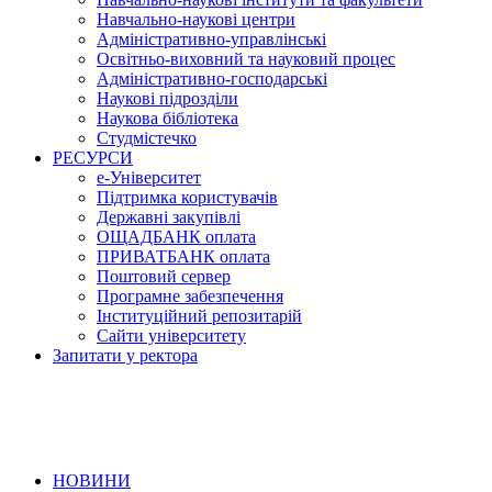
Навчально-наукові центри
Адміністративно-управлінські
Освітньо-виховний та науковий процес
Адміністративно-господарські
Наукові підрозділи
Наукова бібліотека
Студмістечко
РЕСУРСИ
е-Університет
Підтримка користувачів
Державні закупівлі
ОЩАДБАНК оплата
ПРИВАТБАНК оплата
Поштовий сервер
Програмне забезпечення
Інституційний репозитарій
Сайти університету
Запитати у ректора
НОВИНИ