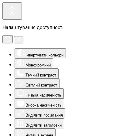
Налаштування доступності
Інвертувати кольори
Монохромний
Темний контраст
Світлий контраст
Низька насиченість
Висока насиченість
Виділити посилання
Виділити заголовки
Читач з екрана