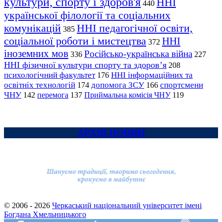
культури, спорту і здоров'я
ННІ
440
української філології та соціальних
комунікацій
ННІ педагогічної освіти,
385
соціальної роботи і мистецтва
ННІ
372
іноземних мов
Російсько-українська війна
336
227
ННІ фізичної культури спорту та здоров’я
208
психологічний факультет
ННІ інформаційних та
176
освітніх технологій
допомога ЗСУ
спортсмени
174
166
ЧНУ
перемога
142
137
Приймальна комісія ЧНУ
119
АРХІВ НОВИН
© 2006 - 2026
Черкаський національний університет імені
Богдана Хмельницького