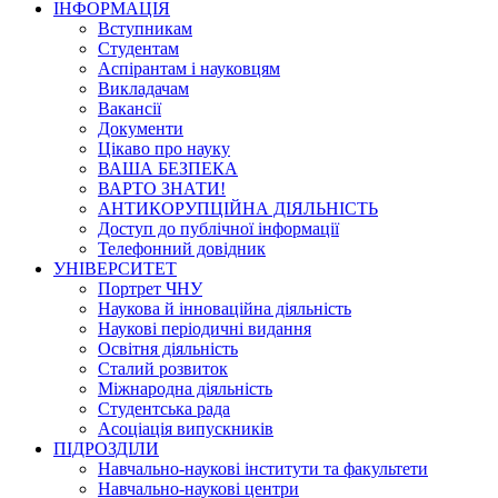
ІНФОРМАЦІЯ
Вступникам
Студентам
Аспірантам і науковцям
Викладачам
Вакансії
Документи
Цікаво про науку
ВАША БЕЗПЕКА
ВАРТО ЗНАТИ!
АНТИКОРУПЦІЙНА ДІЯЛЬНІСТЬ
Доступ до публічної інформації
Телефонний довідник
УНІВЕРСИТЕТ
Портрет ЧНУ
Наукова й інноваційна діяльність
Наукові періодичні видання
Освітня діяльність
Сталий розвиток
Міжнародна діяльність
Студентська рада
Асоціація випускників
ПІДРОЗДІЛИ
Навчально-наукові інститути та факультети
Навчально-наукові центри