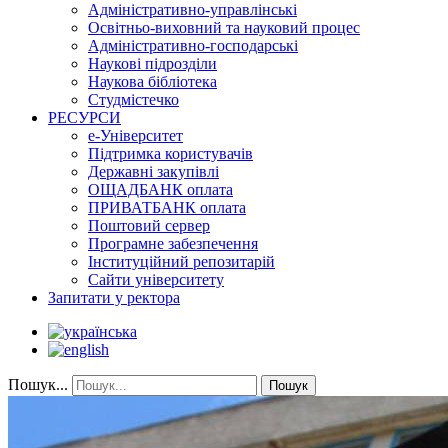
Адміністративно-управлінські
Освітньо-виховний та науковий процес
Адміністративно-господарські
Наукові підрозділи
Наукова бібліотека
Студмістечко
РЕСУРСИ
е-Університет
Підтримка користувачів
Державні закупівлі
ОЩАДБАНК оплата
ПРИВАТБАНК оплата
Поштовий сервер
Програмне забезпечення
Інституційний репозитарій
Сайти університету
Запитати у ректора
Пошук...
Пошук