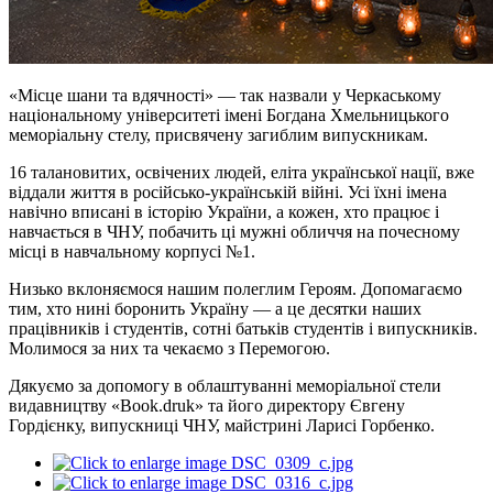
«Місце шани та вдячності» — так назвали у Черкаському
національному університеті імені Богдана Хмельницького
меморіальну стелу, присвячену загиблим випускникам.
16 талановитих, освічених людей, еліта української нації, вже
віддали життя в російсько-українській війні. Усі їхні імена
навічно вписані в історію України, а кожен, хто працює і
навчається в ЧНУ, побачить ці мужні обличчя на почесному
місці в навчальному корпусі №1.
Низько вклоняємося нашим полеглим Героям. Допомагаємо
тим, хто нині боронить Україну — а це десятки наших
працівників і студентів, сотні батьків студентів і випускників.
Молимося за них та чекаємо з Перемогою.
Дякуємо за допомогу в облаштуванні меморіальної стели
видавництву «Book.druk» та його директору Євгену
Гордієнку, випускниці ЧНУ, майстрині Ларисі Горбенко.