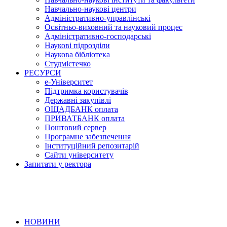
Навчально-наукові центри
Адміністративно-управлінські
Освітньо-виховний та науковий процес
Адміністративно-господарські
Наукові підрозділи
Наукова бібліотека
Студмістечко
РЕСУРСИ
е-Університет
Підтримка користувачів
Державні закупівлі
ОЩАДБАНК оплата
ПРИВАТБАНК оплата
Поштовий сервер
Програмне забезпечення
Інституційний репозитарій
Сайти університету
Запитати у ректора
НОВИНИ