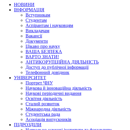
НОВИНИ
ІНФОРМАЦІЯ
Вступникам
Студентам
Аспірантам і науковцям
Викладачам
Вакансії
Документи
Цікаво про науку
ВАША БЕЗПЕКА
ВАРТО ЗНАТИ!
АНТИКОРУПЦІЙНА ДІЯЛЬНІСТЬ
Доступ до публічної інформації
Телефонний довідник
УНІВЕРСИТЕТ
Портрет ЧНУ
Наукова й інноваційна діяльність
Наукові періодичні видання
Освітня діяльність
Сталий розвиток
Міжнародна діяльність
Студентська рада
Асоціація випускників
ПІДРОЗДІЛИ
Навчально-наукові інститути та факультети