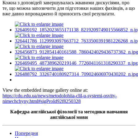
Кожна з доповідей завершувалась жвавими дискусіями, про
те, що можна запозичити для підготовки наших фахівців, а що
вже давно впроваджено й приносить свої результати.
View the embedded image gallery online at:
https://cdu.edu.ua/news/metodolohiia-clil-u-systemi-osvity-
nimechchyny.html#sigProId92f8250328
Кафедра англійської філології та методики навчання
англійської мови
Попередня