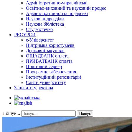
Адміністративно-управлінські
Освітньо-виховний та науковий процес
Адміністративно-господарські
Наукові підрозділи
Наукова бібліотека
Студмістечко
РЕСУРСИ
е-Університет
Підтримка користувачів
Державні закупівлі
ОЩАДБАНК оплата
ПРИВАТБАНК оплата
Поштовий сервер
Програмне забезпечення
Інституційний репозитарій
Сайти університету
Запитати у ректора
Пошук...
Пошук