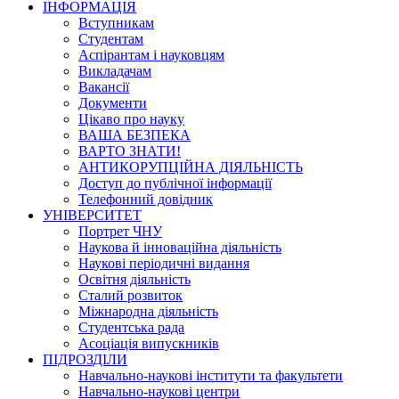
ІНФОРМАЦІЯ
Вступникам
Студентам
Аспірантам і науковцям
Викладачам
Вакансії
Документи
Цікаво про науку
ВАША БЕЗПЕКА
ВАРТО ЗНАТИ!
АНТИКОРУПЦІЙНА ДІЯЛЬНІСТЬ
Доступ до публічної інформації
Телефонний довідник
УНІВЕРСИТЕТ
Портрет ЧНУ
Наукова й інноваційна діяльність
Наукові періодичні видання
Освітня діяльність
Сталий розвиток
Міжнародна діяльність
Студентська рада
Асоціація випускників
ПІДРОЗДІЛИ
Навчально-наукові інститути та факультети
Навчально-наукові центри