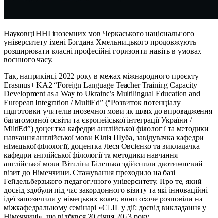
Науковці ННІ іноземних мов Черкаського національного
університету імені Богдана Хмельницького продовжують
розширювати власні професійні горизонти навіть в умовах
воєнного часу.
Так, наприкінці 2022 року в межах міжнародного проєкту
Erasmus+ KA2 “Foreign Language Teacher Training Capacity
Development as a Way to Ukraine’s Multilingual Education and
European Integration / MultiEd” (“Розвиток потенціалу
підготовки учителів іноземної мови як шлях до впровадження
багатомовної освіти та європейської інтеграції України /
MiltiEd”) доцентка кафедри англійської філології та методики
навчання англійської мови Юлія Шуба, завідувачка кафедри
німецької філології, доцентка Леся Овсієнко та викладачка
кафедри англійської філології та методики навчання
англійської мови Віталіна Білецька здійснили двотижневий
візит до Німеччини. Стажування проходило на базі
Гейдельберзького педагогічного університету. Про те, який
досвід здобули під час закордонного візиту та які інноваційні
ідеї запозичили у німецьких колег, вони охоче розповіли на
міжкафедральному семінарі «CLIL у дії: досвід викладання у
Німеччині», що відбувся 20 січня 2023 року.