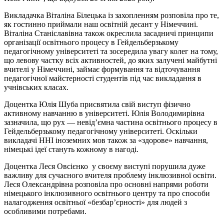
Викладачка Віталіна Білецька із захопленням розповіла про те,
як гостинно приймали наш освітній десант у Німеччині.
Віталіна Станіславівна також окреслила засадничі принципи
організації освітнього процесу в Гейдельберзькому
педагогічному університеті та зосередила увагу колег на тому,
що левову частку всіх активностей, до яких залучені майбутні
вчителі у Німеччині, займає формування та відточування
педагогічної майстерності студентів під час викладання в
учнівських класах.
Доцентка Юлія Шуба присвятила свій виступ фізично
активному навчанню в університеті. Юлія Володимирівна
зазначила, що рух — невід’ємна частина освітнього процесу в
Гейдельберзькому педагогічному університеті. Оскільки
викладачі ННІ іноземних мов також за «здорове» навчання,
німецькі ідеї стануть кожному в нагоді.
Доцентка Леся Овсієнко у своєму виступі порушила дуже
важливу для сучасного вчителя проблему інклюзивної освіти.
Леся Олександрівна розповіла про основні напрями роботи
німецького інклюзивного освітнього центру та про способи
налагодження освітньої «безбар’єрності» для людей з
особливими потребами.