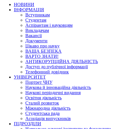
НОВИНИ
ІНФОРМАЦІЯ
Вступникам
Студентам
Аспірантам і науковцям
Викладачам
Вакансії
Документи
Цікаво про науку
ВАША БЕЗПЕКА
ВАРТО ЗНАТИ!
АНТИКОРУПЦІЙНА ДІЯЛЬНІСТЬ
Доступ до публічної інформації
Телефонний довідник
УНІВЕРСИТЕТ
Портрет ЧНУ
Наукова й інноваційна діяльність
Наукові періодичні видання
Освітня діяльність
Сталий розвиток
Міжнародна діяльність
Студентська рада
Асоціація випускників
ПІДРОЗДІЛИ
Навчально-наукові інститути та факультети