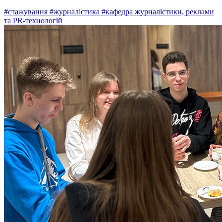
#стажування
#журналістика
#кафедра журналістики, реклами
та PR-технологій