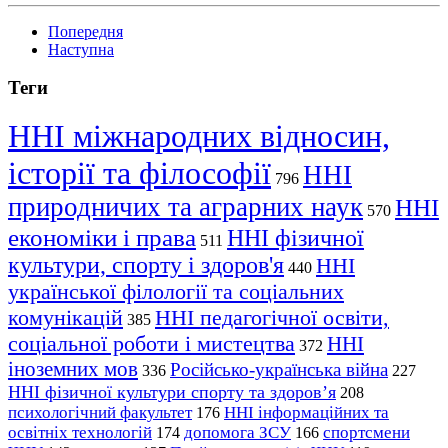
Попередня
Наступна
Теги
ННІ міжнародних відносин,
історії та філософії
ННІ
796
природничих та аграрних наук
ННІ
570
економіки і права
ННІ фізичної
511
культури, спорту і здоров'я
ННІ
440
української філології та соціальних
комунікацій
ННІ педагогічної освіти,
385
соціальної роботи і мистецтва
ННІ
372
іноземних мов
Російсько-українська війна
336
227
ННІ фізичної культури спорту та здоров’я
208
психологічний факультет
ННІ інформаційних та
176
освітніх технологій
допомога ЗСУ
спортсмени
174
166