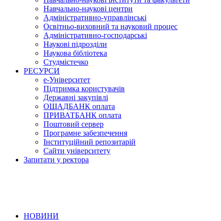
Навчально-наукові центри
Адміністративно-управлінські
Освітньо-виховний та науковий процес
Адміністративно-господарські
Наукові підрозділи
Наукова бібліотека
Студмістечко
РЕСУРСИ
е-Університет
Підтримка користувачів
Державні закупівлі
ОЩАДБАНК оплата
ПРИВАТБАНК оплата
Поштовий сервер
Програмне забезпечення
Інституційний репозитарій
Сайти університету
Запитати у ректора
НОВИНИ