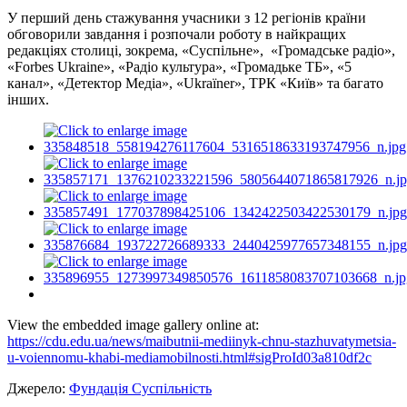
У перший день стажування учасники з 12 регіонів країни
обговорили завдання і розпочали роботу в найкращих
редакціях столиці, зокрема, «Суспільне», «Громадське радіо»,
«Forbes Ukraine», «Радіо культура», «Громадьке ТБ», «5
канал», «Детектор Медіа», «Ukraїner», ТРК «Київ» та багато
інших.
View the embedded image gallery online at:
https://cdu.edu.ua/news/maibutnii-mediinyk-chnu-stazhuvatymetsia-
u-voiennomu-khabi-mediamobilnosti.html#sigProId03a810df2c
Джерело:
Фундація Суспільність