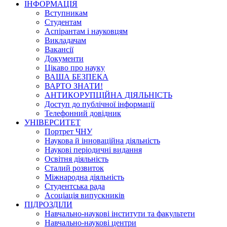
ІНФОРМАЦІЯ
Вступникам
Студентам
Аспірантам і науковцям
Викладачам
Вакансії
Документи
Цікаво про науку
ВАША БЕЗПЕКА
ВАРТО ЗНАТИ!
АНТИКОРУПЦІЙНА ДІЯЛЬНІСТЬ
Доступ до публічної інформації
Телефонний довідник
УНІВЕРСИТЕТ
Портрет ЧНУ
Наукова й інноваційна діяльність
Наукові періодичні видання
Освітня діяльність
Сталий розвиток
Міжнародна діяльність
Студентська рада
Асоціація випускників
ПІДРОЗДІЛИ
Навчально-наукові інститути та факультети
Навчально-наукові центри