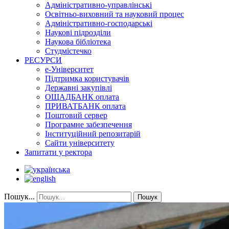
Адміністративно-управлінські
Освітньо-виховний та науковий процес
Адміністративно-господарські
Наукові підрозділи
Наукова бібліотека
Студмістечко
РЕСУРСИ
е-Університет
Підтримка користувачів
Державні закупівлі
ОЩАДБАНК оплата
ПРИВАТБАНК оплата
Поштовий сервер
Програмне забезпечення
Інституційний репозитарій
Сайти університету
Запитати у ректора
Пошук...
Пошук