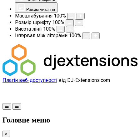
Режим читання
Масштабування
100
%
Розмір шрифту
100
%
Висота лінії
100
%
Інтервал між літерами
100
%
Плагін веб-доступності
від DJ-Extensions.com
Головне меню
×