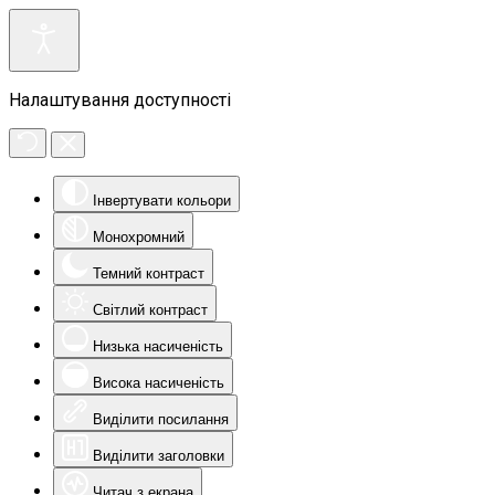
Налаштування доступності
Інвертувати кольори
Монохромний
Темний контраст
Світлий контраст
Низька насиченість
Висока насиченість
Виділити посилання
Виділити заголовки
Читач з екрана