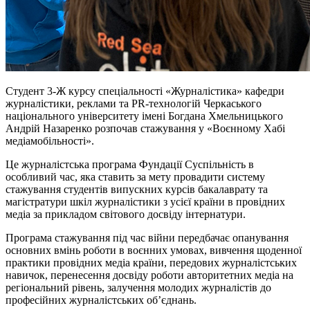
Студент 3-Ж курсу спеціальності «Журналістика» кафедри
журналістики, реклами та PR-технологій Черкаського
національного університету імені Богдана Хмельницького
Андрій Назаренко розпочав стажування у «Воєнному Хабі
медіамобільності».
Це журналістська програма Фундації Суспільність в
особливий час, яка ставить за мету провадити систему
стажування студентів випускних курсів бакалаврату та
магістратури шкіл журналістики з усієї країни в провідних
медіа за прикладом світового досвіду інтернатури.
Програма стажування під час війни передбачає опанування
основних вмінь роботи в воєнних умовах, вивчення щоденної
практики провідних медіа країни, передових журналістських
навичок, перенесення досвіду роботи авторитетних медіа на
регіональний рівень, залучення молодих журналістів до
професійних журналістських об’єднань.