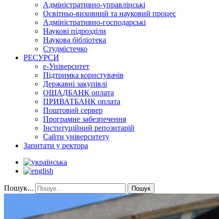
Адміністративно-управлінські
Освітньо-виховний та науковий процес
Адміністративно-господарські
Наукові підрозділи
Наукова бібліотека
Студмістечко
РЕСУРСИ
е-Університет
Підтримка користувачів
Державні закупівлі
ОЩАДБАНК оплата
ПРИВАТБАНК оплата
Поштовий сервер
Програмне забезпечення
Інституційний репозитарій
Сайти університету
Запитати у ректора
Пошук...
Пошук