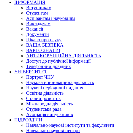
ІНФОРМАЦІЯ
Вступникам
Студентам
Аспірантам і науковцям
Викладачам
Вакансії
Документи
Цікаво про науку
ВАША БЕЗПЕКА
ВАРТО ЗНАТИ!
АНТИКОРУПЦІЙНА ДІЯЛЬНІСТЬ
Доступ до публічної інформації
Телефонний довідник
УНІВЕРСИТЕТ
Портрет ЧНУ
Наукова й інноваційна діяльність
Наукові періодичні видання
Освітня діяльність
Сталий розвиток
Міжнародна діяльність
Студентська рада
Асоціація випускників
ПІДРОЗДІЛИ
Навчально-наукові інститути та факультети
Навчально-наукові центри