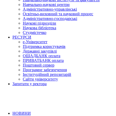
Навчально-наукові центри
Адміністративно-управлінські
Освітньо-виховний та науковий процес
Адміністративно-господарські
Наукові підрозділи
Наукова бібліотека
Студмістечко
РЕСУРСИ
е-Університет
Підтримка користувачів
Державні закупівлі
ОЩАДБАНК оплата
ПРИВАТБАНК оплата
Поштовий сервер
Програмне забезпечення
Інституційний репозитарій
Сайти університету
Запитати у ректора
НОВИНИ