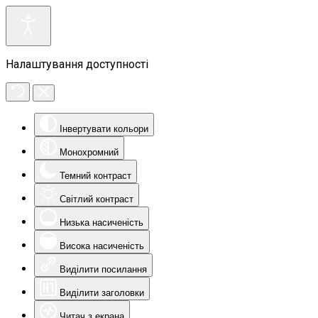
Налаштування доступності
Інвертувати кольори
Монохромний
Темний контраст
Світлий контраст
Низька насиченість
Висока насиченість
Виділити посилання
Виділити заголовки
Читач з екрана