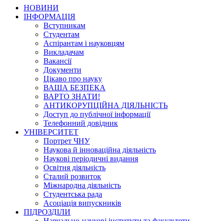
НОВИНИ
ІНФОРМАЦІЯ
Вступникам
Студентам
Аспірантам і науковцям
Викладачам
Вакансії
Документи
Цікаво про науку
ВАША БЕЗПЕКА
ВАРТО ЗНАТИ!
АНТИКОРУПЦІЙНА ДІЯЛЬНІСТЬ
Доступ до публічної інформації
Телефонний довідник
УНІВЕРСИТЕТ
Портрет ЧНУ
Наукова й інноваційна діяльність
Наукові періодичні видання
Освітня діяльність
Сталий розвиток
Міжнародна діяльність
Студентська рада
Асоціація випускників
ПІДРОЗДІЛИ
Навчально-наукові інститути та факультети