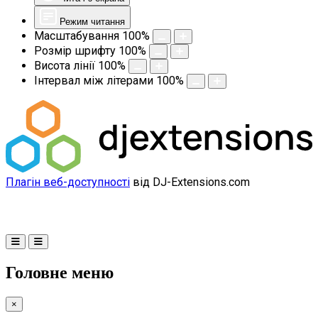
Режим читання
Масштабування
100
%
Розмір шрифту
100
%
Висота лінії
100
%
Інтервал між літерами
100
%
Плагін веб-доступності
від DJ-Extensions.com
Головне меню
×