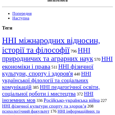
політології
Попередня
Наступна
Теги
ННІ міжнародних відносин,
історії та філософії
ННІ
796
природничих та аграрних наук
ННІ
570
економіки і права
ННІ фізичної
511
культури, спорту і здоров'я
ННІ
440
української філології та соціальних
комунікацій
ННІ педагогічної освіти,
385
соціальної роботи і мистецтва
ННІ
372
іноземних мов
Російсько-українська війна
336
227
ННІ фізичної культури спорту та здоров’я
208
психологічний факультет
ННІ інформаційних та
176