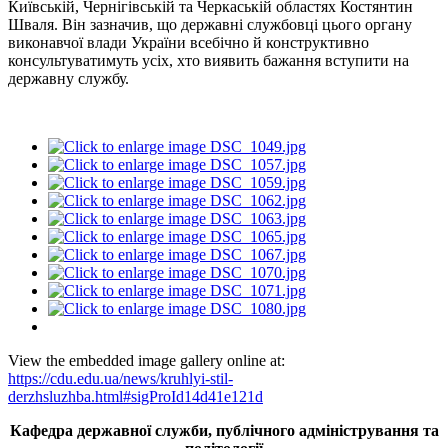
Київській, Чернігівській та Черкаській областях Костянтин
Шваля. Він зазначив, що державні службовці цього органу
виконавчої влади України всебічно й конструктивно
консультуватимуть усіх, хто виявить бажання вступити на
державну службу.
View the embedded image gallery online at:
https://cdu.edu.ua/news/kruhlyi-stil-
derzhsluzhba.html#sigProId14d41e121d
Кафедра державної служби, публічного адміністрування та