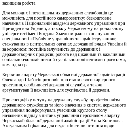
захищена робота.
Для молодих і потенціальних державних службовців це
можливість для постійного саморозвитку; безкоштовне
навчання в Національній академії державного управління при
Президентові України, а також у Черкаському національному
університеті імені Богдана Хмельницького з опанування
спеціальності «Публічне управління та адміністрування»;
стажування в центральних органах державної влади України й
за кордоном; постійна залученість до державних і
державотворчих процесів; робота над цікавими та важливими
соціально-економічними й суспільно-політичними проектами;
командна гра.
Керівник апарату Черкаської обласної державної адміністрації
Олександр Шабатін розповів про етапи свого кар’єрного
зростання, особливості державної служби, а також
аргументував її важливість для суспільства й держави.
Про специфіку вступу на державну службу, професіоналізм
державного службовця та його значення в системі державного
управління поінформувала учасників круглого столу
начальник відділу з питань управління персоналом апарату
Черкаської обласної державної адміністрації Анна Копилова.
Актуальним і цікавим для студентів стало питання щодо