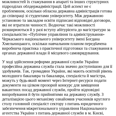
можливостей їх стажування в апараті та інших структурних
підрозділах облдержадміністрації. Цей аспект не є
проблемним, оскільки обласна державна адміністрація готова
до співпраці зі студентами університету. Між державною
установою та закладом освіти підписані відповідні договори,
які не втратили чинності. Водночас такі можливості
розширюються й у разі вступу абітурієнта до магістратури за
спеціальністю «Публічне управління та адміністрування»
Черкаського національного університету імені Богдана
Хмельницького, оскільки навчальним планом передбачена
виробнича практика з практичної підготовки та стажування в
органах державної влади й місцевого самоврядування.
У ході здійснення реформи державної служби України
професійна державна служба стала значно доступнішою для її
здобувачів. Так, громадяни України, які мають освітній рівень
молодшого бакалавра та бакалавра, спеціаліста й магістра,
можуть у будь-який момент через Інтернет-ресурси подати
документи на цілком прозорий конкурс для заміщення
вакантних посад державної служби, пройти відповідні
випробування й бути прийнятими на державну службу. З
деталізацією цього механізму ознайомив учасників круглого
столу головний спеціаліст сектору з питань юридичного
забезпечення міжрегіонального управління Національного
агентства України з питань державної служби в м. Києві,