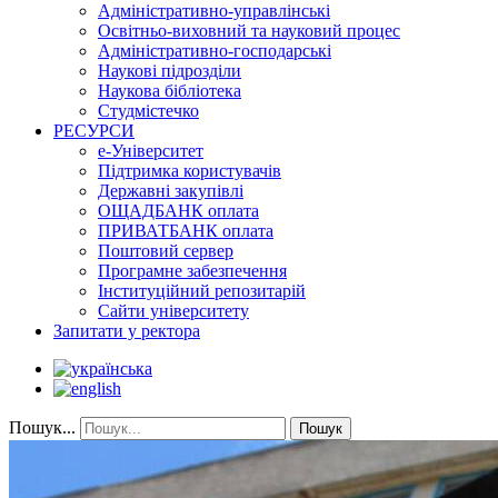
Адміністративно-управлінські
Освітньо-виховний та науковий процес
Адміністративно-господарські
Наукові підрозділи
Наукова бібліотека
Студмістечко
РЕСУРСИ
е-Університет
Підтримка користувачів
Державні закупівлі
ОЩАДБАНК оплата
ПРИВАТБАНК оплата
Поштовий сервер
Програмне забезпечення
Інституційний репозитарій
Сайти університету
Запитати у ректора
Пошук...
Пошук