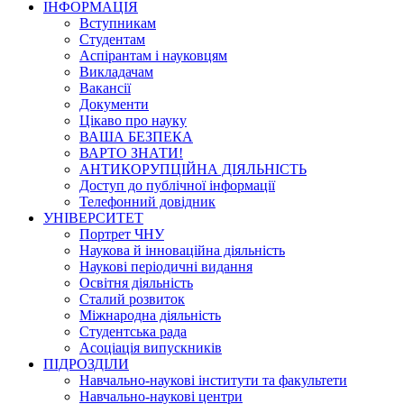
ІНФОРМАЦІЯ
Вступникам
Студентам
Аспірантам і науковцям
Викладачам
Вакансії
Документи
Цікаво про науку
ВАША БЕЗПЕКА
ВАРТО ЗНАТИ!
АНТИКОРУПЦІЙНА ДІЯЛЬНІСТЬ
Доступ до публічної інформації
Телефонний довідник
УНІВЕРСИТЕТ
Портрет ЧНУ
Наукова й інноваційна діяльність
Наукові періодичні видання
Освітня діяльність
Сталий розвиток
Міжнародна діяльність
Студентська рада
Асоціація випускників
ПІДРОЗДІЛИ
Навчально-наукові інститути та факультети
Навчально-наукові центри