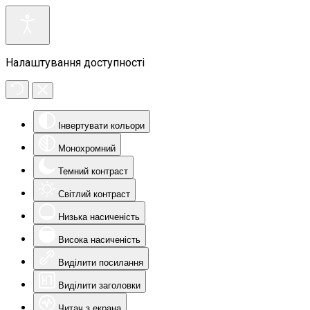
Налаштування доступності
Інвертувати кольори
Монохромний
Темний контраст
Світлий контраст
Низька насиченість
Висока насиченість
Виділити посилання
Виділити заголовки
Читач з екрана