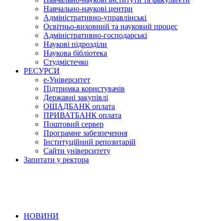
Навчально-наукові центри
Адміністративно-управлінські
Освітньо-виховний та науковий процес
Адміністративно-господарські
Наукові підрозділи
Наукова бібліотека
Студмістечко
РЕСУРСИ
е-Університет
Підтримка користувачів
Державні закупівлі
ОЩАДБАНК оплата
ПРИВАТБАНК оплата
Поштовий сервер
Програмне забезпечення
Інституційний репозитарій
Сайти університету
Запитати у ректора
НОВИНИ