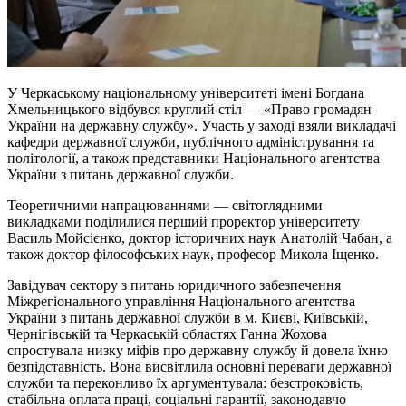
У Черкаському національному університеті імені Богдана
Хмельницького відбувся круглий стіл — «Право громадян
України на державну службу». Участь у заході взяли викладачі
кафедри державної служби, публічного адміністрування та
політології, а також представники Національного агентства
України з питань державної служби.
Теоретичними напрацюваннями — світоглядними
викладками поділилися перший проректор університету
Василь Мойсієнко, доктор історичних наук Анатолій Чабан, а
також доктор філософських наук, професор Микола Іщенко.
Завідувач сектору з питань юридичного забезпечення
Міжрегіонального управління Національного агентства
України з питань державної служби в м. Києві, Київській,
Чернігівській та Черкаській областях Ганна Жохова
спростувала низку міфів про державну службу й довела їхню
безпідставність. Вона висвітлила основні переваги державної
служби та переконливо їх аргументувала: безстроковість,
стабільна оплата праці, соціальні гарантії, законодавчо