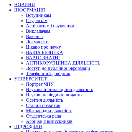
НОВИНИ
ІНФОРМАЦІЯ
Вступникам
Студентам
Аспірантам і науковцям
Викладачам
Вакансії
Документи
Цікаво про науку
ВАША БЕЗПЕКА
ВАРТО ЗНАТИ!
АНТИКОРУПЦІЙНА ДІЯЛЬНІСТЬ
Доступ до публічної інформації
Телефонний довідник
УНІВЕРСИТЕТ
Портрет ЧНУ
Наукова й інноваційна діяльність
Наукові періодичні видання
Освітня діяльність
Сталий розвиток
Міжнародна діяльність
Студентська рада
Асоціація випускників
ПІДРОЗДІЛИ
Навчально-наукові інститути та факультети