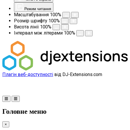
Режим читання
Масштабування
100
%
Розмір шрифту
100
%
Висота лінії
100
%
Інтервал між літерами
100
%
Плагін веб-доступності
від DJ-Extensions.com
Головне меню
×