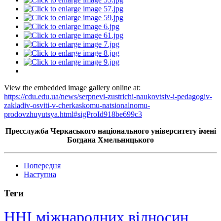
View the embedded image gallery online at:
https://cdu.edu.ua/news/serpnevi-zustrichi-naukovtsiv-i-pedagogiv-
zakladiv-osviti-v-cherkaskomu-natsionalnomu-
prodovzhuyutsya.html#sigProId918be699c3
Пресслужба Черкаського національного університету імені
Богдана Хмельницького
Попередня
Наступна
Теги
ННІ міжнародних відносин,