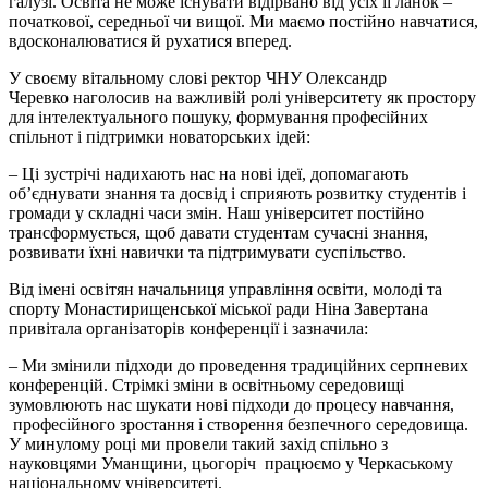
галузі. Освіта не може існувати відірвано від усіх її ланок –
початкової, середньої чи вищої. Ми маємо постійно навчатися,
вдосконалюватися й рухатися вперед.
У своєму вітальному слові ректор ЧНУ Олександр
Черевко наголосив на важливій ролі університету як простору
для інтелектуального пошуку, формування професійних
спільнот і підтримки новаторських ідей:
– Ці зустрічі надихають нас на нові ідеї, допомагають
об’єднувати знання та досвід і сприяють розвитку студентів і
громади у складні часи змін. Наш університет постійно
трансформується, щоб давати студентам сучасні знання,
розвивати їхні навички та підтримувати суспільство.
Від імені освітян начальниця управління освіти, молоді та
спорту Монастирищенської міської ради Ніна Завертана
привітала організаторів конференції і зазначила:
– Ми змінили підходи до проведення традиційних серпневих
конференцій. Стрімкі зміни в освітньому середовищі
зумовлюють нас шукати нові підходи до процесу навчання,
професійного зростання і створення безпечного середовища.
У минулому році ми провели такий захід спільно з
науковцями Уманщини, цьогоріч працюємо у Черкаському
національному університеті.