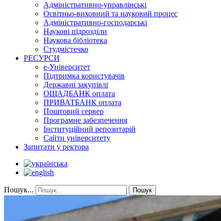
Адміністративно-управлінські
Освітньо-виховний та науковий процес
Адміністративно-господарські
Наукові підрозділи
Наукова бібліотека
Студмістечко
РЕСУРСИ
е-Університет
Підтримка користувачів
Державні закупівлі
ОЩАДБАНК оплата
ПРИВАТБАНК оплата
Поштовий сервер
Програмне забезпечення
Інституційний репозитарій
Сайти університету
Запитати у ректора
Пошук...
Пошук