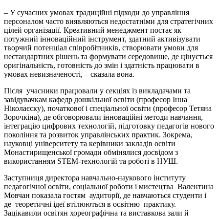
– У сучасних умовах традиційні підходи до управління
персоналом часто виявляються недостатніми для стратегічних
цілей організації. Креативний менеджмент постає як
потужний інноваційний інструмент, здатний активізувати
творчий потенціал співробітників, створювати умови для
нестандартних рішень та формувати середовище, де цінується
оригінальність, готовність до змін і здатність працювати в
умовах невизначеності, – сказала вона.
Після учасники працювали у секціях із викладачами та
завідувачкам кафедр дошкільної освіти (професор Інна
Ніколаєску), початкової і спеціальної освіти (професор Тетяна
Зорочкіна), де обговорювали інноваційні методи навчання,
інтеграцію цифрових технологій, підготовку педагогів нового
покоління та розвиток управлінських практик. Зокрема,
науковці університету та керівники закладів освіти
Монастирищенської громади обмінялися досвідом з
використанням STEM-технологій та роботі в НУШ.
Заступниця директора навчально-наукового інституту
педагогічної освіти, соціальної роботи і мистецтва Валентина
Мовчан показала гостям аудиторії, де навчаються студенти і
де теоретичні ідеї втілюються в освітню практику.
Зацікавили освітян хореографічна та виставкова зали й