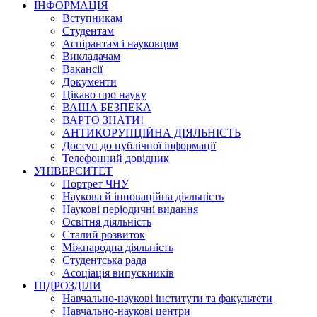
ІНФОРМАЦІЯ
Вступникам
Студентам
Аспірантам і науковцям
Викладачам
Вакансії
Документи
Цікаво про науку
ВАША БЕЗПЕКА
ВАРТО ЗНАТИ!
АНТИКОРУПЦІЙНА ДІЯЛЬНІСТЬ
Доступ до публічної інформації
Телефонний довідник
УНІВЕРСИТЕТ
Портрет ЧНУ
Наукова й інноваційна діяльність
Наукові періодичні видання
Освітня діяльність
Сталий розвиток
Міжнародна діяльність
Студентська рада
Асоціація випускників
ПІДРОЗДІЛИ
Навчально-наукові інститути та факультети
Навчально-наукові центри