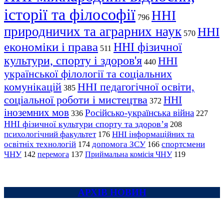
історії та філософії
ННІ
796
природничих та аграрних наук
ННІ
570
економіки і права
ННІ фізичної
511
культури, спорту і здоров'я
ННІ
440
української філології та соціальних
комунікацій
ННІ педагогічної освіти,
385
соціальної роботи і мистецтва
ННІ
372
іноземних мов
Російсько-українська війна
336
227
ННІ фізичної культури спорту та здоров’я
208
психологічний факультет
ННІ інформаційних та
176
освітніх технологій
допомога ЗСУ
спортсмени
174
166
ЧНУ
перемога
142
137
Приймальна комісія ЧНУ
119
АРХІВ НОВИН