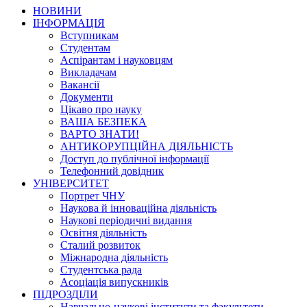
НОВИНИ
ІНФОРМАЦІЯ
Вступникам
Студентам
Аспірантам і науковцям
Викладачам
Вакансії
Документи
Цікаво про науку
ВАША БЕЗПЕКА
ВАРТО ЗНАТИ!
АНТИКОРУПЦІЙНА ДІЯЛЬНІСТЬ
Доступ до публічної інформації
Телефонний довідник
УНІВЕРСИТЕТ
Портрет ЧНУ
Наукова й інноваційна діяльність
Наукові періодичні видання
Освітня діяльність
Сталий розвиток
Міжнародна діяльність
Студентська рада
Асоціація випускників
ПІДРОЗДІЛИ
Навчально-наукові інститути та факультети