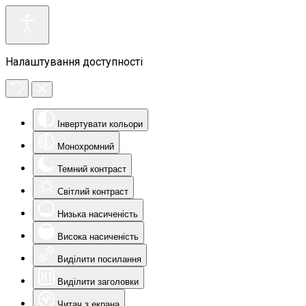
Налаштування доступності
Інвертувати кольори
Монохромний
Темний контраст
Світлий контраст
Низька насиченість
Висока насиченість
Виділити посилання
Виділити заголовки
Читач з екрана