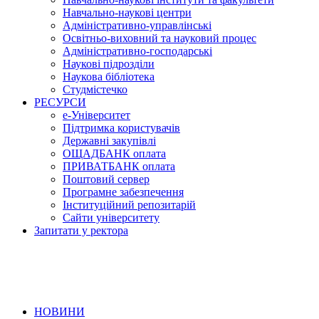
Навчально-наукові центри
Адміністративно-управлінські
Освітньо-виховний та науковий процес
Адміністративно-господарські
Наукові підрозділи
Наукова бібліотека
Студмістечко
РЕСУРСИ
е-Університет
Підтримка користувачів
Державні закупівлі
ОЩАДБАНК оплата
ПРИВАТБАНК оплата
Поштовий сервер
Програмне забезпечення
Інституційний репозитарій
Сайти університету
Запитати у ректора
НОВИНИ