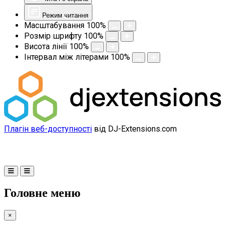
Режим читання
Масштабування
100
%
Розмір шрифту
100
%
Висота лінії
100
%
Інтервал між літерами
100
%
Плагін веб-доступності
від DJ-Extensions.com
Головне меню
×