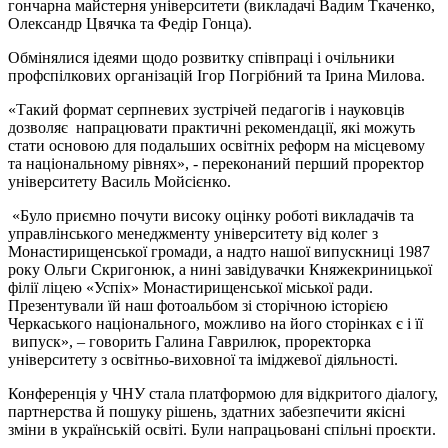
гончарна майстерня університети (викладачі Вадим Ткаченко,
Олександр Цвячка та Федір Гонца).
Обмінялися ідеями щодо розвитку співпраці і очільники
профспілкових організацій Ігор Погрібний та Ірина Милова.
«Такий формат серпневих зустрічей педагогів і науковців
дозволяє напрацювати практичні рекомендації, які можуть
стати основою для подальших освітніх реформ на місцевому
та національному рівнях», - переконаний перший проректор
університету Василь Мойсієнко.
«Було приємно почути високу оцінку роботі викладачів та
управлінського менеджменту університету від колег з
Монастирищенської громади, а надто нашої випускниці 1987
року Ольги Скригонюк, а нині завідувачки Княжекриницької
філії ліцею «Успіх» Монастирищенської міської ради.
Презентували їй наш фотоальбом зі сторічною історією
Черкаського національного, можливо на його сторінках є і її
випуск», – говорить Галина Гаврилюк, проректорка
університету з освітньо-виховної та іміджевої діяльності.
Конференція у ЧНУ стала платформою для відкритого діалогу,
партнерства й пошуку рішень, здатних забезпечити якісні
зміни в українській освіті. Були напрацьовані спільні проєкти.