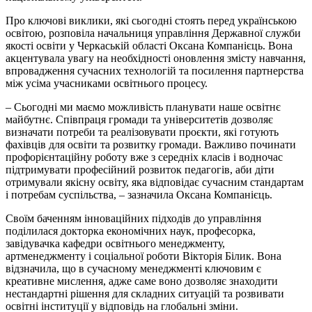
Про ключові виклики, які сьогодні стоять перед українською
освітою, розповіла начальниця управління Державної служби
якості освіти у Черкаській області Оксана Компанієць. Вона
акцентувала увагу на необхідності оновлення змісту навчання,
впровадження сучасних технологій та посилення партнерства
між усіма учасниками освітнього процесу.
– Сьогодні ми маємо можливість планувати наше освітнє
майбутнє. Співпраця громади та університетів дозволяє
визначати потреби та реалізовувати проєкти, які готують
фахівців для освіти та розвитку громади. Важливо починати
профорієнтаційну роботу вже з середніх класів і водночас
підтримувати професійний розвиток педагогів, аби діти
отримували якісну освіту, яка відповідає сучасним стандартам
і потребам суспільства, – зазначила Оксана Компанієць.
Своїм баченням інноваційних підходів до управління
поділилася докторка економічних наук, професорка,
завідувачка кафедри освітнього менеджменту,
артменеджменту і соціальної роботи Вікторія Білик. Вона
відзначила, що в сучасному менеджменті ключовим є
креативне мислення, адже саме воно дозволяє знаходити
нестандартні рішення для складних ситуацій та розвивати
освітні інституції у відповідь на глобальні зміни.