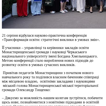
21 серпня відбулася науково-практична конференція
«Трансформація освіти: стратегічні виклики в умовах змін».
ЇЇ учасники – управлінці та керівники закладів освіти
Монастирищенської громади і науковці Черкаського
національного університету імені Богдана Хмельницького.
Метою конференції стало вироблення нових підходів до
розвитку освіти в умовах сучасних викликів.
Привітав педагогів Монастирищини з початком нового
навчального року та поділився власним баченням співпраці
між місцевою владою, освітніми закладами і науковцями
міський голова Монастирищенської міської територіальної
громади Олександр Тищенко:
– Дякуємо за можливість нашим колегам зустрітися, побачити
щось нове, познайомитися з новітніми підходами в освітній