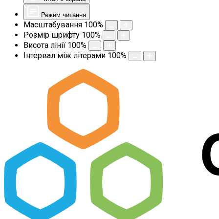
Режим читання
Масштабування
100
%
Розмір шрифту
100
%
Висота лінії
100
%
Інтервал між літерами
100
%