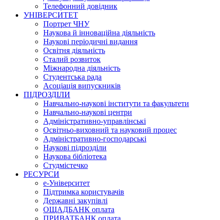
Телефонний довідник
УНІВЕРСИТЕТ
Портрет ЧНУ
Наукова й інноваційна діяльність
Наукові періодичні видання
Освітня діяльність
Сталий розвиток
Міжнародна діяльність
Студентська рада
Асоціація випускників
ПІДРОЗДІЛИ
Навчально-наукові інститути та факультети
Навчально-наукові центри
Адміністративно-управлінські
Освітньо-виховний та науковий процес
Адміністративно-господарські
Наукові підрозділи
Наукова бібліотека
Студмістечко
РЕСУРСИ
е-Університет
Підтримка користувачів
Державні закупівлі
ОЩАДБАНК оплата
ПРИВАТБАНК оплата