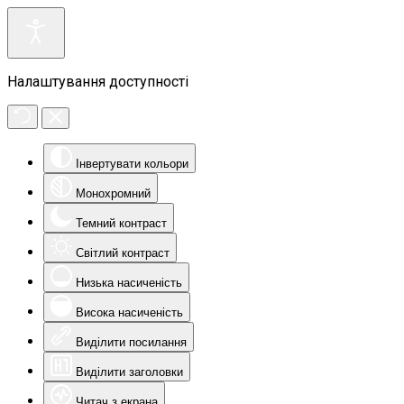
Налаштування доступності
Інвертувати кольори
Монохромний
Темний контраст
Світлий контраст
Низька насиченість
Висока насиченість
Виділити посилання
Виділити заголовки
Читач з екрана