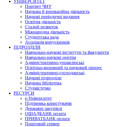
УНІВЕРСИТЕТ
Портрет ЧНУ
Наукова й інноваційна діяльність
Наукові періодичні видання
Освітня діяльність
Сталий розвиток
Міжнародна діяльність
Студентська рада
Асоціація випускників
ПІДРОЗДІЛИ
Навчально-наукові інститути та факультети
Навчально-наукові центри
Адміністративно-управлінські
Освітньо-виховний та науковий процес
Адміністративно-господарські
Наукові підрозділи
Наукова бібліотека
Студмістечко
РЕСУРСИ
е-Університет
Підтримка користувачів
Державні закупівлі
ОЩАДБАНК оплата
ПРИВАТБАНК оплата
Поштовий сервер