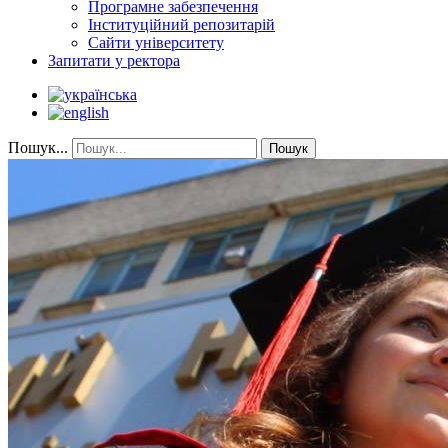
Програмне забезпечення
Інституційний репозитарій
Сайти університету
Запитати у ректора
Пошук...
Пошук