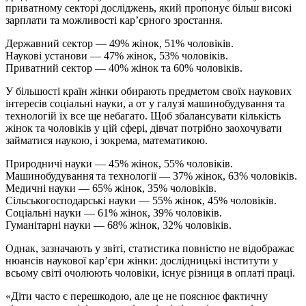
приватному секторі досліджень, який пропонує більш високі
зарплати та можливості кар’єрного зростання.
Державний сектор — 49% жінок, 51% чоловіків.
Наукові установи — 47% жінок, 53% чоловіків.
Приватний сектор — 40% жінок та 60% чоловіків.
У більшості країн жінки обирають предметом своїх наукових
інтересів соціальні науки, а от у галузі машинобудування та
технологій їх все ще небагато. Щоб збалансувати кількість
жінок та чоловіків у цій сфері, дівчат потрібно заохочувати
займатися наукою, і зокрема, математикою.
Природничі науки — 45% жінок, 55% чоловіків.
Машинобудування та технології — 37% жінок, 63% чоловіків.
Медичні науки — 65% жінок, 35% чоловіків.
Сільськогосподарські науки — 55% жінок, 45% чоловіків.
Соціальні науки — 61% жінок, 39% чоловіків.
Гуманітарні науки — 68% жінок, 32% чоловіків.
Однак, зазначають у звіті, статистика повністю не відображає
нюансів наукової кар’єри жінки: дослідницькі інститути у
всьому світі очолюють чоловіки, існує різниця в оплаті праці.
«Діти часто є перешкодою, але це не пояснює фактичну