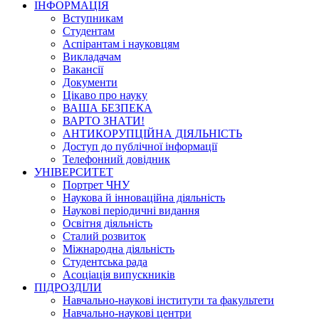
ІНФОРМАЦІЯ
Вступникам
Студентам
Аспірантам і науковцям
Викладачам
Вакансії
Документи
Цікаво про науку
ВАША БЕЗПЕКА
ВАРТО ЗНАТИ!
АНТИКОРУПЦІЙНА ДІЯЛЬНІСТЬ
Доступ до публічної інформації
Телефонний довідник
УНІВЕРСИТЕТ
Портрет ЧНУ
Наукова й інноваційна діяльність
Наукові періодичні видання
Освітня діяльність
Сталий розвиток
Міжнародна діяльність
Студентська рада
Асоціація випускників
ПІДРОЗДІЛИ
Навчально-наукові інститути та факультети
Навчально-наукові центри