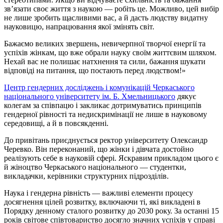
зв’язати своє життя з наукою — робіть це. Можливо, цей вибір
не лише зробить щасливими вас, а й дасть людству видатну
науковицю, напрацювання якої змінять світ.
Бажаємо великих звершень, невичерпної творчої енергії та
успіхів жінкам, що вже обрали науку своїм життєвим шляхом.
Нехай вас не полишає натхнення та сили, бажання шукати
відповіді на питання, що постають перед людством!»
Центр гендерних досліджень і комунікацій Черкаського
національного університету ім. Б. Хмельницького
дякує
колегам за співпацю і закликає дотримуватись принципів
гендерної рівності та недискримінації не лише в науковому
середовищі, а й в повсякденні.
До привітань приєднується ректор університету Олександр
Черевко. Він переконаний, що жінки і дівчата достойно
реалізують себе в науковій сфері. Яскравим прикладом цього є
й жіноцтво Черкаського національного — студентки,
викладачки, керівники структурних підрозділів.
Наука і гендерна рівність — важливі елементи процесу
досягнення цілей розвитку, включаючи ті, які викладені в
Порядку денному сталого розвитку до 2030 року. За останні 15
років світове співтовариство досягло значних успіхів у справі