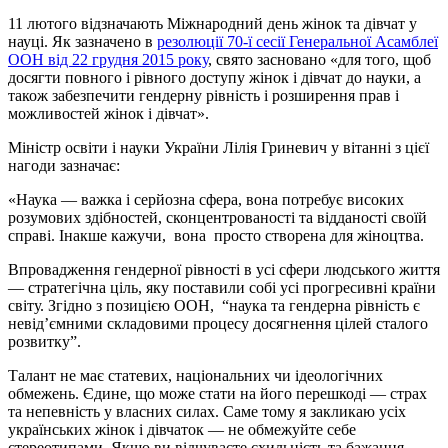
11 лютого відзначають Міжнародний день жінок та дівчат у
науці. Як зазначено в
резолюції 70-ї сесії Генеральної Асамблеї
ООН від 22 грудня 2015 року
, свято засновано «для того, щоб
досягти повного і рівного доступу жінок і дівчат до науки, а
також забезпечити гендерну рівність і розширення прав і
можливостей жінок і дівчат».
Міністр освіти і науки України Лілія Гриневич у вітанні з цієї
нагоди зазначає:
«Наука — важка і серйозна сфера, вона потребує високих
розумових здібностей, сконцентрованості та відданості своїй
справі. Інакше кажучи, вона просто створена для жіноцтва.
Впровадження гендерної рівності в усі сфери людського життя
— стратегічна ціль, яку поставили собі усі прогресивні країни
світу. Згідно з позицією ООН, “наука та гендерна рівність є
невід’ємними складовими процесу досягнення цілей сталого
розвитку”.
Талант не має статевих, національних чи ідеологічних
обмежень. Єдине, що може стати на його перешкоді — страх
та непевність у власних силах. Саме тому я закликаю усіх
українських жінок і дівчаток — не обмежуйте себе
стереотипами. Якщо ви відчуваєте схильність та бажання