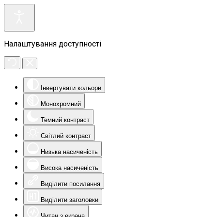
Налаштування доступності
Інвертувати кольори
Монохромний
Темний контраст
Світлий контраст
Низька насиченість
Висока насиченість
Виділити посилання
Виділити заголовки
Читач з екрана