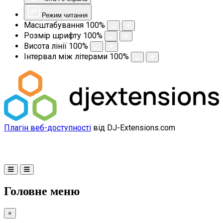
Режим читання
Масштабування
100
%
Розмір шрифту
100
%
Висота лінії
100
%
Інтервал між літерами
100
%
Плагін веб-доступності
від DJ-Extensions.com
Головне меню
×