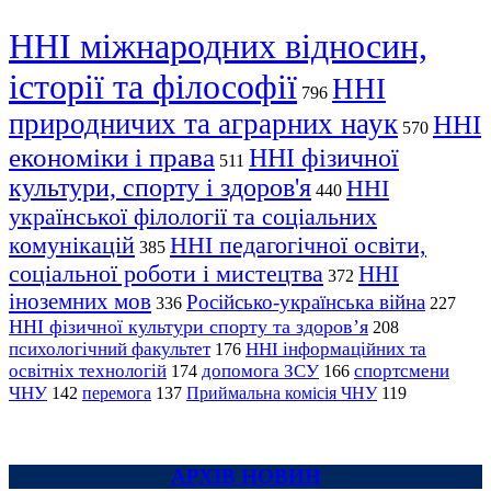
ННІ міжнародних відносин,
історії та філософії
ННІ
796
природничих та аграрних наук
ННІ
570
економіки і права
ННІ фізичної
511
культури, спорту і здоров'я
ННІ
440
української філології та соціальних
комунікацій
ННІ педагогічної освіти,
385
соціальної роботи і мистецтва
ННІ
372
іноземних мов
Російсько-українська війна
336
227
ННІ фізичної культури спорту та здоров’я
208
психологічний факультет
ННІ інформаційних та
176
освітніх технологій
допомога ЗСУ
спортсмени
174
166
ЧНУ
перемога
142
137
Приймальна комісія ЧНУ
119
АРХІВ НОВИН