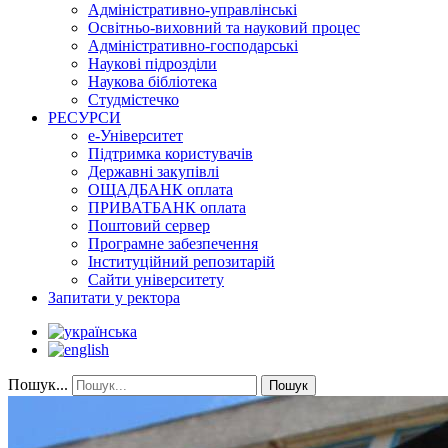
Адміністративно-управлінські
Освітньо-виховний та науковий процес
Адміністративно-господарські
Наукові підрозділи
Наукова бібліотека
Студмістечко
РЕСУРСИ
е-Університет
Підтримка користувачів
Державні закупівлі
ОЩАДБАНК оплата
ПРИВАТБАНК оплата
Поштовий сервер
Програмне забезпечення
Інституційний репозитарій
Сайти університету
Запитати у ректора
Пошук...
Пошук