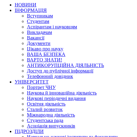
НОВИНИ
ІНФОРМАЦІЯ
Вступникам
Студентам
Аспірантам і науковцям
Викладачам
Вакансії
Документи
Цікаво про науку
ВАША БЕЗПЕКА
ВАРТО ЗНАТИ!
АНТИКОРУПЦІЙНА ДІЯЛЬНІСТЬ
Доступ до публічної інформації
Телефонний довідник
УНІВЕРСИТЕТ
Портрет ЧНУ
Наукова й інноваційна діяльність
Наукові періодичні видання
Освітня діяльність
Сталий розвиток
Міжнародна діяльність
Студентська рада
Асоціація випускників
ПІДРОЗДІЛИ
Навчально-наукові інститути та факультети