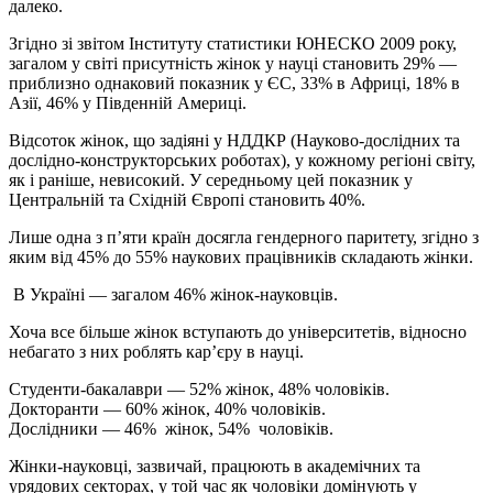
далеко.
Згідно зі звітом Інституту статистики ЮНЕСКО 2009 року,
загалом у світі присутність жінок у науці становить 29% —
приблизно однаковий показник у ЄС, 33% в Африці, 18% в
Азії, 46% у Південній Америці.
Відсоток жінок, що задіяні у НДДКР (Науково-дослідних та
дослідно-конструкторських роботах), у кожному регіоні світу,
як і раніше, невисокий. У середньому цей показник у
Центральній та Східній Європі становить 40%.
Лише одна з п’яти країн досягла гендерного паритету, згідно з
яким від 45% до 55% наукових працівників складають жінки.
В Україні — загалом 46% жінок-науковців.
Хоча все більше жінок вступають до університетів, відносно
небагато з них роблять кар’єру в науці.
Студенти-бакалаври — 52% жінок, 48% чоловіків.
Докторанти — 60% жінок, 40% чоловіків.
Дослідники — 46% жінок, 54% чоловіків.
Жінки-науковці, зазвичай, працюють в академічних та
урядових секторах, у той час як чоловіки домінують у