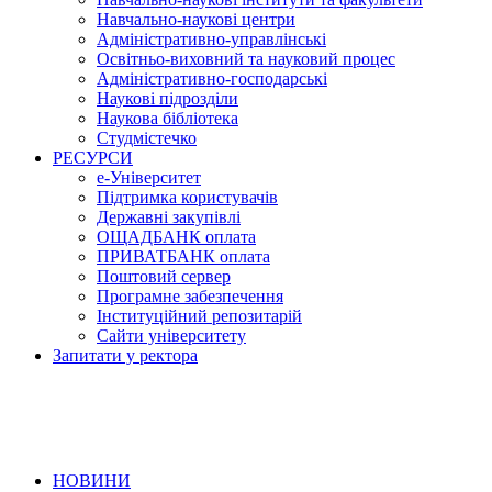
Навчально-наукові центри
Адміністративно-управлінські
Освітньо-виховний та науковий процес
Адміністративно-господарські
Наукові підрозділи
Наукова бібліотека
Студмістечко
РЕСУРСИ
е-Університет
Підтримка користувачів
Державні закупівлі
ОЩАДБАНК оплата
ПРИВАТБАНК оплата
Поштовий сервер
Програмне забезпечення
Інституційний репозитарій
Сайти університету
Запитати у ректора
НОВИНИ