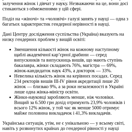
залучення жінок і дівчат у науку. Незважаючи на це, вони досі
стикаються з обмеженнями у цій сфері.
Поділ на «жіночі» та «чоловічі» галузі занять у науці — одна з
багатьох характеристик гендерної нерівності в науці.
Дані Центру дослідження суспільства (Україна) вказують на
низку гендерних проблем у вищій освіті:
Зменшення кількості жінок на кожному наступному
щаблі академічної кар’єрної драбини — серед
випускників та випускниць вишів, що мають ступінь
бакалавра, жінки складають 76%, магістра — 69%,
жінок-кандидаток наук 43%, а докторок — 33%.
Невелика кількість жінок на керівних посадах. Серед
234 ректорів вишів ІІІ-ІV рівня акредитації лише 20
жінок — близько 9%, а за роки незалежності в Україні
лише одна жінка-міністр освіти.
Жінки-науковці заробляють менше, ніж чоловіки.
Вищий за 6.500 грн дохід отримують 23,9% чоловіків і
всього 12% жінок, у той час як менше 5000 отримує
майже половина викладачок і 41,3% викладачів.
Українська ситуація, утім, не є унікальною — у всьому світі,
навіть у розвинутих країнах до гендерної рівності у науці